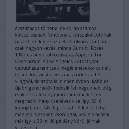
évszázados történelme során számos
klasszikusnak, fontosnak, korszakalkotónak
nevezhető lemez született, olyan azonban
csak nagyon kevés, mint a Guns N’ Roses
1987-es bemutatkozása, az Appetite For
Destruction. A Los Angeles-i ötösfogat
debütálása nemcsak megjelenésekor csinált
fejkendős, westerncsizmás rockert a fél
világból, de azóta is minden évben újabb és
újabb generációk fedezik fel maguknak, elég
csak elsétálni egy gimnázium mellett, és
megnézni, hány tizenéves visel így, 2010
kapujában is GN’ R pólókat… A lemez tehát
még ma is szépen csordogál, pedig eladásai
már így is 33 millió példány körül járnak
világszerte.