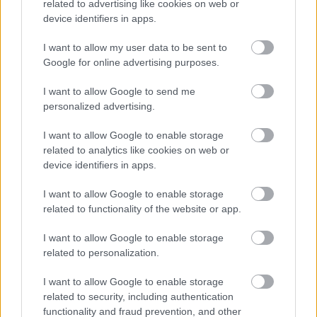
related to advertising like cookies on web or
barátságban van, amit ugye az oldalakon
device identifiers in apps.
felvonuló szereplők közül csak nagyon-
nagyon kevesen mondhatnak el magukról,
I want to allow my user data to be sent to
Google for online advertising purposes.
különös tekintettel az egykori
zenésztársakra…
I want to allow Google to send me
personalized advertising.
A fotók nagyrésze nemcsak kuriózum, de
roppant emberközeli is egyben, a merített
I want to allow Google to enable storage
papíros kiállítás extravagáns, az oldalak
related to analytics like cookies on web or
könnyen áttekinthetők, vagyis akinek jelent
device identifiers in apps.
valamit az Appetite For Destruction, igazi
gyűjteménybe való könyvet kap a kezébe. Ez
I want to allow Google to enable storage
related to functionality of the website or app.
itt még az igazi, sikerre éhes, velejéig
veszélyes és semmiféle határt, törvényt nem
I want to allow Google to enable storage
tisztelő Guns N’ Roses volt, maga a rock’n’roll
related to personalization.
eszenciája.
I want to allow Google to enable storage
related to security, including authentication
functionality and fraud prevention, and other