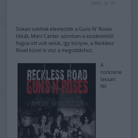
2009. 12. 31.
Sokan sokfelé elemezték a Guns N’ Roses
titkát, Marc Canter azonban a kezdetektől
fogva ott volt velük, így könyve, a Reckless
Road közel is visz a megoldáshoz.
A
rockzene
lassan
fél