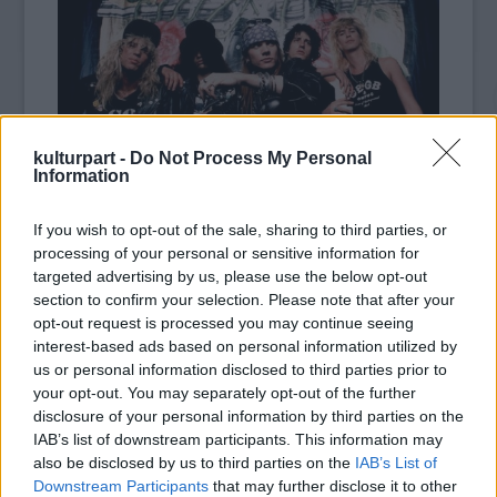
kulturpart -
Do Not Process My Personal
Information
Guns N’ Roses (b-j): Steven Adler dobos, Slash gitáros, W. Axl
Rose énekes, Izzy Stradlin
If you wish to opt-out of the sale, sharing to third parties, or
gitáros, Duff McKagan basszusgitáros
processing of your personal or sensitive information for
A zenekar legkorábbi mutációiról készült
targeted advertising by us, please use the below opt-out
section to confirm your selection. Please note that after your
képek némelyike ma már persze viccesen hat,
opt-out request is processed you may continue seeing
különös tekintettel mondjuk W. Axl Rose
interest-based ads based on personal information utilized by
kivágott seggű bőrnadrágjára, a Miami Vice-
us or personal information disclosed to third parties prior to
os szabású fehér zakóban feszítő Slashre,
your opt-out. You may separately opt-out of the further
netán Duff McKagan borzalmas
disclosure of your personal information by third parties on the
tányérsapkájára, de a fotók mindennel együtt
IAB’s list of downstream participants. This information may
is arról tanúskodnak, hogy a Guns N’ Roses
also be disclosed by us to third parties on the
IAB’s List of
az elejétől fogva az volt, ami, és nem csoda,
Downstream Participants
that may further disclose it to other