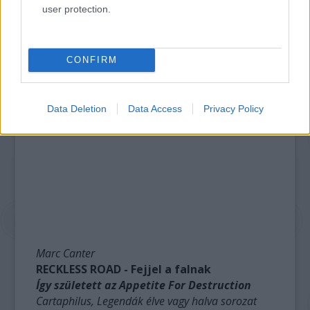
user protection.
CONFIRM
Data Deletion
Data Access
Privacy Policy
Marc Canter
RECKLESS ROAD - Fejjel a falnak
Így született az Appetite For Destruction
Cartaphilus, Legendák élve vagy halva sorozat