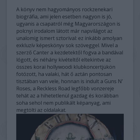
A könyv nem hagyományos rockzenekari
biográfia, ami jelen esetben nagyon is jó,
ugyanis a csapatról még Magyarországon is
polcnyi irodalom látott már napvilágot az
unalomig ismert sztorival: ez inkább amolyan
exkluzív képeskönyv sok szöveggel. Mivel a
szerző Canter a kezdetektől fogva a bandával
lógott, és néhány kivételtől eltekintve az
összes korai hollywoodi klubkoncertjükön
fotózott, ha valaki, hát ő aztán pontosan
tisztában van vele, honnan is indult a Guns N’
Roses, a Reckless Road legfőbb vonzereje
tehát az a hihetetlenül gazdag és korábban
soha sehol nem publikált képanyag, ami
megtölti az oldalakat.