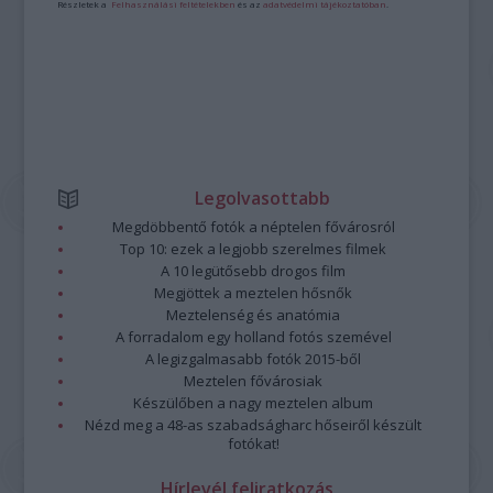
Részletek a
Felhasználási feltételekben
és az
adatvédelmi tájékoztatóban
.
Legolvasottabb
Megdöbbentő fotók a néptelen fővárosról
Top 10: ezek a legjobb szerelmes filmek
A 10 legütősebb drogos film
Megjöttek a meztelen hősnők
Meztelenség és anatómia
A forradalom egy holland fotós szemével
A legizgalmasabb fotók 2015-ből
Meztelen fővárosiak
Készülőben a nagy meztelen album
Nézd meg a 48-as szabadságharc hőseiről készült
fotókat!
Hírlevél feliratkozás