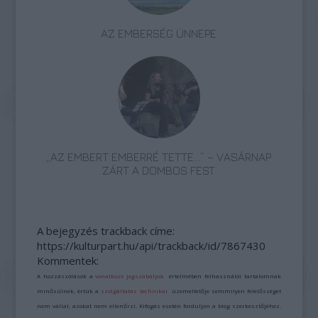
AZ EMBERSÉG ÜNNEPE
„AZ EMBERT EMBERRÉ TETTE…” – VASÁRNAP
ZÁRT A DOMBOS FEST
A bejegyzés trackback címe:
https://kulturpart.hu/api/trackback/id/7867430
Kommentek:
A hozzászólások a
vonatkozó jogszabályok
értelmében felhasználói tartalomnak
minősülnek, értük a
szolgáltatás technikai
üzemeltetője semmilyen felelősséget
nem vállal, azokat nem ellenőrzi. Kifogás esetén forduljon a blog szerkesztőjéhez.