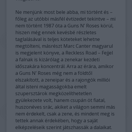
Ne menjünk most bele abba, mi történt és –
főleg az utóbbi másfél évtizedet tekintve – mi
nem történt 1987 óta a Guns N’ Roses körül,
hiszen még ennek kevésbé részletes
taglalásával is teljes köteteket lehetne
megtölteni, másrészt Marc Canter magyarul
is megjelent könyve, a Reckless Road – Fejjel
a falnak is kizárólag a zenekar kezdeti
időszakára koncentrál. Arra az érára, amikor
a Guns N’ Roses még nem a földtől
elszakított, a zeneipar és a rajongók milliói
által isteni magasságokba emelt
szupersztárok megközelíthetetlen
gyülekezete volt, hanem csupán öt fiatal,
huszonéves srác, akiket a világon semmi más
nem érdekelt, csak a zene, és mindent meg is
tettek annak érdekében, hogy a saját
elképzeléseik szerint játszhassák a dalaikat.