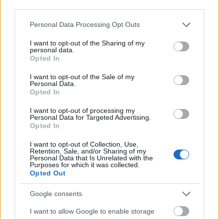
hogy a közvetlen környezetükben lebzselők
third parties.
az elejétől fogva pontosan tudták, hogy egy
Please note that this website/app uses one or more Google
Personal Data Processing Opt Outs
napon ők feszítenek majd minden magazin
services and may gather and store information including but
címlapján. Ennek egyszerűen így kellett
not limited to your visit or usage behaviour. You may click to
I want to opt-out of the Sharing of my
lennie. Előttük is csupán nagyon kevés olyan
personal data.
grant or deny consent to Google and its third-party tags to
Opted In
zenekar bukkant fel, akiknél ennyire
use your data for below specified purposes in below Google
tökéletes egységként volt jelen minden
consent section.
I want to opt-out of the Sale of my
tényező, ami a sikerhez szükséges, utánuk
Personal Data.
Opted In
meg jóformán alig… Nem véletlen, hogy a
már említett mai tizenévesek is rendre
I want to opt-out of processing my
visszaásnak az Appetite For Destructionig.
Personal Data for Targeted Advertising.
Opted In
A könyv a korai, még szerződés nélküli évek
I want to opt-out of Collection, Use,
történetét követően részletesen beszámol a
Retention, Sale, and/or Sharing of my
Personal Data that Is Unrelated with the
debütáló album születésének körülményeiről
Purposes for which it was collected.
is, megszólaltatva gyakorlatilag mindenkit,
Opted Out
aki csak fontos lehet ebből a szempontból. A
Google consents
kivétel – cseppet sem meglepő módon –
maga Axl Rose, de ezen aligha lepődik meg
I want to allow Google to enable storage
bárki is, noha Canter vele is a mai napig jó