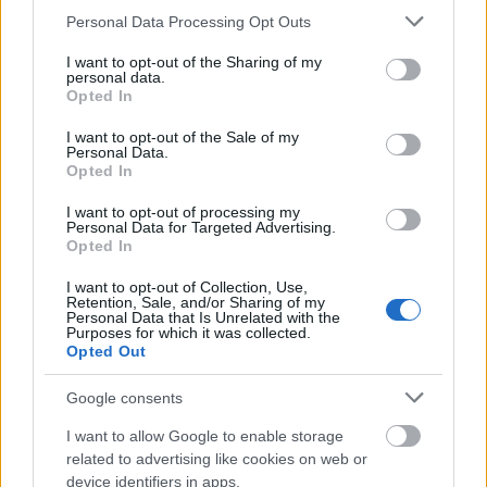
angliai otthona előtt. Wood a földre
Please note that this website/app uses one or more Google
Personal Data Processing Opt Outs
teremtette, és kabátja gallérjánál fogva vagy
services and may gather and store information including but
hat méteren át vonszolta Jekatyerinát,
not limited to your visit or usage behaviour. You may click to
I want to opt-out of the Sharing of my
personal data.
miközben üvöltözött vele. Az ifjú barátnő
grant or deny consent to Google and its third-party tags to
Opted In
sikoltozva azzal fenyegetőzött, hogy
use your data for below specified purposes in below Google
öngyilkos lesz. A ronda csetepaténak végül a
consent section.
I want to opt-out of the Sale of my
Personal Data.
szomszédok közbelépése vetett véget.
Opted In
A gitáros akár bíróság elé is kerülhetett
I want to opt-out of processing my
Personal Data for Targeted Advertising.
volna, ám - miután a rendőrségen beismerte
Opted In
vétkét - a hatóság megelégedett a hivatalos
figyelmeztetéssel.
I want to opt-out of Collection, Use,
Retention, Sale, and/or Sharing of my
Wood novemberben, 24 évi házasság után
Personal Data that Is Unrelated with the
vált el 53 éves exmodell feleségétől, akit
Purposes for which it was collected.
Opted Out
azonban már tavalyelőtt lecserélt az orosz
bárpincérnőre. Jekatyerina a viharos
Google consents
kapcsolat lezárultával visszaköltözött
mamája londoni tanácsi lakásába.
I want to allow Google to enable storage
related to advertising like cookies on web or
device identifiers in apps.