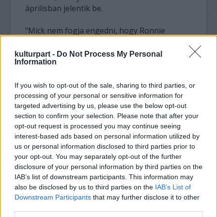
áprilisban jelentik be.
"Mick nem fogja engedni, hogy Ronnie
piálása kisiklassa a banda terveit, és máris
azon gondolkodik, hogy kivel lehetne
kulturpart -
Do Not Process My Personal
Information
helyettesíteni (Woodot)" - mondta az egyik jól
értesült forrás.
If you wish to opt-out of the sale, sharing to third parties, or
processing of your personal or sensitive information for
Ronnie Wood életét meglehetősen kínos
targeted advertising by us, please use the below opt-out
magánéleti gondok is keserítik mostanában.
section to confirm your selection. Please note that after your
A Rolling Stones veterán gitárosa a minap
opt-out request is processed you may continue seeing
rendőrségi figyelmeztetésben részesült 21
interest-based ads based on personal information utilized by
éves orosz exbarátnőjével, Jekatyerina
us or personal information disclosed to third parties prior to
Ivanovával vívott utcai összecsapása miatt,
your opt-out. You may separately opt-out of the further
amelyért korábban őrizetbe is vették.
disclosure of your personal information by third parties on the
IAB’s list of downstream participants. This information may
Szemtanúk beszámolói szerint a viharvert
also be disclosed by us to third parties on the
IAB’s List of
rocker és az orosz szőkeség néhány hete
Downstream Participants
that may further disclose it to other
third parties.
szabályosan összeverekedett a zenész