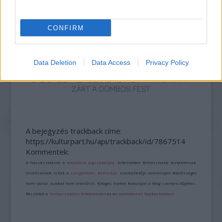
CONFIRM
Data Deletion
Data Access
Privacy Policy
„AZ EMBERT EMBERRÉ TETTE…” – VASÁRNAP
ZÁRT A DOMBOS FEST
A bejegyzés trackback címe:
https://kulturpart.hu/api/trackback/id/7867514
Kommentek:
A hozzászólások a
vonatkozó jogszabályok
értelmében felhasználói tartalomnak
minősülnek, értük a
szolgáltatás technikai
üzemeltetője semmilyen felelősséget
nem vállal, azokat nem ellenőrzi. Kifogás esetén forduljon a blog szerkesztőjéhez.
Részletek a
Felhasználási feltételekben
és az
adatvédelmi tájékoztatóban
.