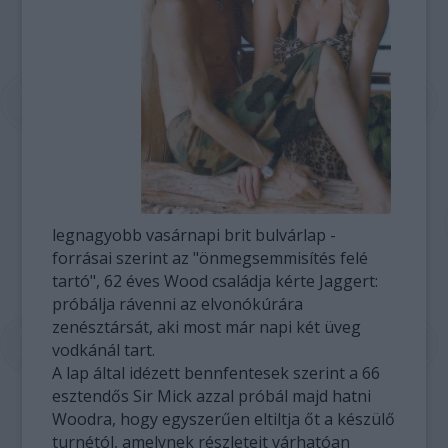
legnagyobb vasárnapi brit bulvárlap -
forrásai szerint az "önmegsemmisítés felé
tartó", 62 éves Wood családja kérte Jaggert:
próbálja rávenni az elvonókúrára
zenésztársát, aki most már napi két üveg
vodkánál tart.
A lap által idézett bennfentesek szerint a 66
esztendős Sir Mick azzal próbál majd hatni
Woodra, hogy egyszerűen eltiltja őt a készülő
turnétól, amelynek részleteit várhatóan