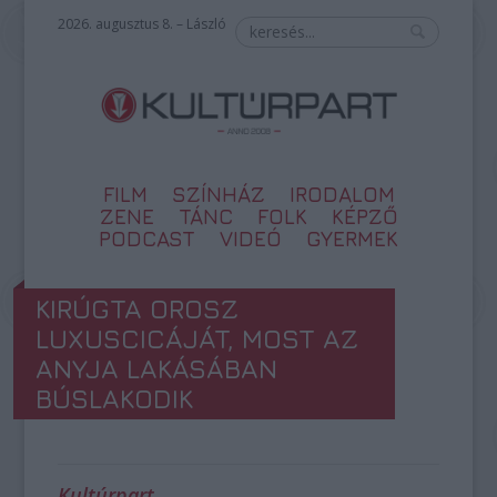
2026. augusztus 8. – László
FILM
SZÍNHÁZ
IRODALOM
ZENE
TÁNC
FOLK
KÉPZŐ
PODCAST
VIDEÓ
GYERMEK
KIRÚGTA OROSZ
LUXUSCICÁJÁT, MOST AZ
ANYJA LAKÁSÁBAN
BÚSLAKODIK
Kultúrpart