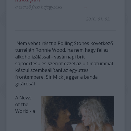
a szerző friss bejegyzései
2010. 01. 03.
Nem vehet részt a Rolling Stones következő
turnéján Ronnie Wood, ha nem hagy fel az
alkoholizálással - vasárnapi brit
sajtóértesülés szerint ezzel az ultimátummal
készül szembeállítani az együttes
frontembere, Sir Mick Jagger a banda
gitárosát.
A News
of the
World - a