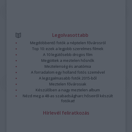
Legolvasottabb
Megdöbbentő fotók a néptelen fővárosról
Top 10: ezek a legjobb szerelmes filmek
A 10 legütősebb drogos film
Megjöttek a meztelen hősnők
Meztelenség és anatómia
A forradalom egy holland fotós szemével
A legizgalmasabb fotók 2015-ből
Meztelen fővárosiak
Készülőben a nagy meztelen album
Nézd meg a 48-as szabadságharc hőseiről készült
fotókat!
Hírlevél feliratkozás