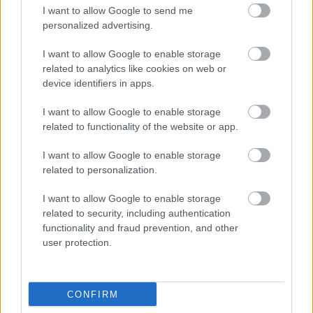
EGY VÁLOGATOTT TÁRSASÁGRA”
I want to allow Google to send me
personalized advertising.
I want to allow Google to enable storage
A bejegyzés trackback címe:
related to analytics like cookies on web or
https://kulturpart.hu/api/trackback/id/7867578
device identifiers in apps.
Kommentek:
I want to allow Google to enable storage
A hozzászólások a
vonatkozó jogszabályok
értelmében felhasználói tartalomnak
related to functionality of the website or app.
minősülnek, értük a
szolgáltatás technikai
üzemeltetője semmilyen felelősséget
nem vállal, azokat nem ellenőrzi. Kifogás esetén forduljon a blog szerkesztőjéhez.
I want to allow Google to enable storage
Részletek a
Felhasználási feltételekben
és az
adatvédelmi tájékoztatóban
.
related to personalization.
I want to allow Google to enable storage
related to security, including authentication
functionality and fraud prevention, and other
user protection.
Legolvasottabb
CONFIRM
Megdöbbentő fotók a néptelen fővárosról
Top 10: ezek a legjobb szerelmes filmek