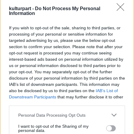
kulturpart -
Do Not Process My Personal
Information
Westergaardra, a Mohamed-karikatúrák
If you wish to opt-out of the sale, sharing to third parties, or
egyik dán alkotójára, egy svéd művészt
processing of your personal or sensitive information for
telefonon megfenyegettek.
targeted advertising by us, please use the below opt-out
section to confirm your selection. Please note that after your
Az ismeretlen telefonáló aziránt érdeklődött,
opt-out request is processed you may continue seeing
hallott-e a dán kollégájával történtekről.
interest-based ads based on personal information utilized by
Végül a férfi ezt mondta a telefonba: Jövünk.
us or personal information disclosed to third parties prior to
your opt-out. You may separately opt-out of the further
Vilks feljelentést tett a rendőrségen.
disclosure of your personal information by third parties on the
IAB’s list of downstream participants. This information may
Néhány nappal azután, hogy egy
also be disclosed by us to third parties on the
IAB’s List of
szomáliai férfi dániai házában rátámadt Kurt
Downstream Participants
that may further disclose it to other
Westergaardra, a Mohamed-karikatúrák
third parties.
egyik dán alkotójára, egy svéd művészt
telefonon megfenyegettek. 2007-ben egy
Please note that this website/app uses one or more Google
Personal Data Processing Opt Outs
services and may gather and store information including but
iraki terrorcsoport százezer dollár vérdíjat
not limited to your visit or usage behaviour. You may click to
I want to opt-out of the Sharing of my
tűzött ki Vilks fejére.
personal data.
grant or deny consent to Google and its third-party tags to