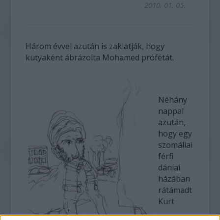
2010. 01. 05.
Három évvel azután is zaklatják, hogy
kutyaként ábrázolta Mohamed prófétát.
Néhány
nappal
azután,
hogy egy
szomáliai
férfi
dániai
házában
rátámadt
Kurt