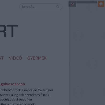
ST
VIDEÓ
GYERMEK
egolvasottabb
öbbentő fotók a néptelen fővárosról
0: ezek a legjobb szerelmes filmek
legütősebb drogos film
öttek a meztelen hősnők