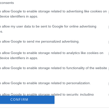
on filmrendezőt is fogadta, a direktor egy
consents
ével együtt kereste meg Jamagucsit. A The Last
o allow Google to enable storage related to advertising like cookies on
s Look Back (Utolsó vonat Hirosimából: Túlélők
evice identifiers in apps.
z ebből esetlegesen készülő film természetesen
 okozott tragédiákról szólna.
o allow my user data to be sent to Google for online advertising
s.
to allow Google to send me personalized advertising.
o allow Google to enable storage related to analytics like cookies on
evice identifiers in apps.
o allow Google to enable storage related to functionality of the website
o allow Google to enable storage related to personalization.
o allow Google to enable storage related to security, including
cation functionality and fraud prevention, and other user protection.
CONFIRM