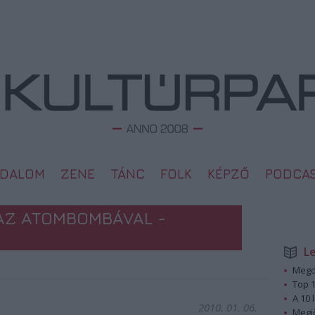
ODALOM
ZENE
TÁNC
FOLK
KÉPZŐ
PODCA
AZ ATOMBOMBÁVAL -
L
Megd
Top 1
A 10 
2010. 01. 06.
Megj