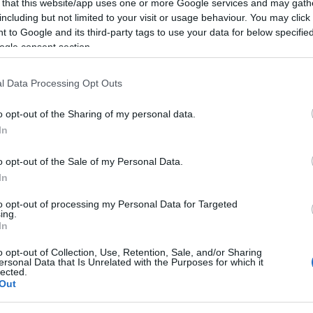
 that this website/app uses one or more Google services and may gath
akut leukémiával és más, a sugárzással
including but not limited to your visit or usage behaviour. You may click 
kapcsolatban lévő betegségekkel kezelték.
 to Google and its third-party tags to use your data for below specifi
Történetéről azonban csak azt követően kezdett
ogle consent section.
széles körben mesélni, hogy fia - mindössze 59
évesen - rákbetegségben elhunyt.
l Data Processing Opt Outs
idzsu Hibaku (Kettős sugárzás) című
o opt-out of the Sharing of my personal data.
rajta kívül más hibakusák, vagyis a mindkét
In
ár Japánban több olyan túlélő (mintegy 165) is van,
ezidáig Jamagucsi volt az egyetlen, aki hivatalos -
o opt-out of the Sale of my Personal Data.
al rendelkezett arról, hogy Hirosimát és Nagaszakit
In
to opt-out of processing my Personal Data for Targeted
ing.
al, és kétszer éltem túl. A sorsom az, hogy
In
lkalommal. Így is tett, élete vége felé beszédet
terjút adott, és még Barack Obama amerikai
o opt-out of Collection, Use, Retention, Sale, and/or Sharing
ersonal Data that Is Unrelated with the Purposes for which it
 fogalmazott - nagyon megérintette a politikus
lected.
len mondott beszéde.
Out