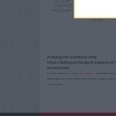
LÉTEZIK
SZEMBE MERSZ
GYÓGYÍTÓ
NÉZNI AZZAL,
MÚZEUM?!
AKIVÉ
VÁLHATTÁL
VOLNA?
A bejegyzés trackback címe:
https://kulturpart.hu/api/trackback/id
Kommentek:
A hozzászólások a
vonatkozó jogszabályok
értelmében felhas
felelősséget nem vállal, azokat nem ellenőrzi. Kifogás esetén 
tájékoztatóban
.