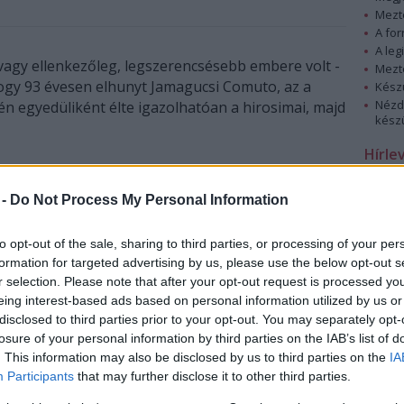
Mezt
A fo
A leg
vagy ellenkezőleg, legszerencsésebb embere volt -
Mezt
hogy 93 évesen elhunyt Jamagucsi Comuto, az a
Kész
Nézd
égén egyedüliként élte igazolhatóan a hirosimai, majd
készü
Hírle
ugusztus 6-án üzleti úton tartózkodott
yár munkatársaként az Enola Gay amerikai repülő
 -
Do Not Process My Personal Information
mba becsapódási helyétől mindössze három
si sérüléseket szenvedett.
to opt-out of the sale, sharing to third parties, or processing of your per
formation for targeted advertising by us, please use the below opt-out s
Ennek ellenére útra kelt 180 kilométerre fekvő
r selection. Please note that after your opt-out request is processed y
otthona felé, hogy újra feleségével, lányával és
eing interest-based ads based on personal information utilized by us or
alig féléves kisfiával lehessen: ez az otthon pedig
disclosed to third parties prior to your opt-out. You may separately opt-
Nagaszaki volt. Jamagucsi augusztus 8-án
losure of your personal information by third parties on the IAB’s list of
vonattal tért vissza a városba, amelyet egy nappal
. This information may also be disclosed by us to third parties on the
IA
később szintén atomtámadás ért. Az újabb
Participants
that may further disclose it to other third parties.
robbanás miatt elvesztette hallását, később pedig