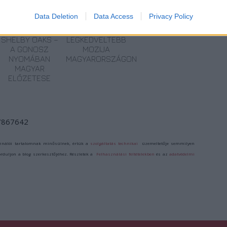
TERMÉSZETFELETTI
SZÁGULDÁS,
ŐRÜLT NAP,
ERŐK ÉS
SÁRKÁNYOK,
ŐRÜLT FILM: JÖN
Data Deletion
Data Access
Privacy Policy
ELFELEDETT
ROSSZFIÚK – A
A RANDOM!
TITKOK: ITT A
NYÁR 10
SHELBY OAKS –
LEGKEDVELTEBB
A GONOSZ
MOZIJA
NYOMÁBAN
MAGYARORSZÁGON
MAGYAR
ELŐZETESE
/7867642
ználói tartalomnak minősülnek, értük a
szolgáltatás technikai
üzemeltetője semmilyen
forduljon a blog szerkesztőjéhez. Részletek a
Felhasználási feltételekben
és az
adatvédelmi