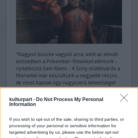
"Nagyon büszke vagyok arra, amit az elmúlt
évtizedben a Pókember-filmekkel elértünk -
nyilatkozta Sam Raimi. - A Sony stúdióval és a
Marvellel már készültünk a negyedik részre,
de most kaptak egy nagyszerű lehetőséget
arra, hogy új irányba vigyék el a sorozatot. Én
izgatottan várom a folytatást."
kulturpart -
Do Not Process My Personal
Information
Az első három Pókember-film összesen 2,5
milliárd dollár (461 milliárd forint) bevételt
If you wish to opt-out of the sale, sharing to third parties, or
hozott.
processing of your personal or sensitive information for
targeted advertising by us, please use the below opt-out