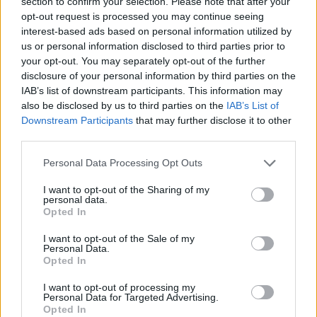
section to confirm your selection. Please note that after your
opt-out request is processed you may continue seeing
interest-based ads based on personal information utilized by
us or personal information disclosed to third parties prior to
your opt-out. You may separately opt-out of the further
disclosure of your personal information by third parties on the
IAB’s list of downstream participants. This information may
also be disclosed by us to third parties on the
IAB’s List of
Downstream Participants
that may further disclose it to other
third parties.
Please note that this website/app uses one or more Google
Personal Data Processing Opt Outs
services and may gather and store information including but
not limited to your visit or usage behaviour. You may click to
I want to opt-out of the Sharing of my
personal data.
grant or deny consent to Google and its third-party tags to
Opted In
use your data for below specified purposes in below Google
consent section.
I want to opt-out of the Sale of my
Personal Data.
Opted In
I want to opt-out of processing my
Personal Data for Targeted Advertising.
Opted In
Film
Hollywoodi filmipar
Képregényfilmek