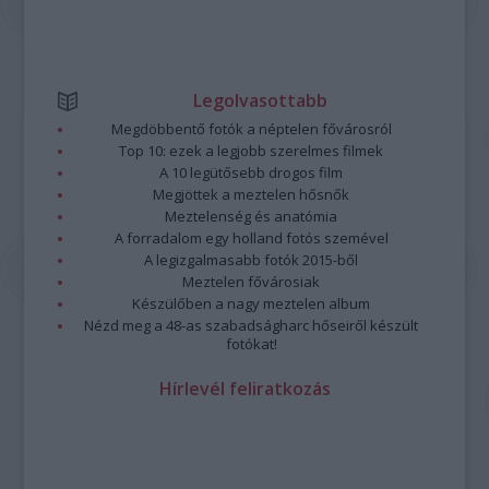
Legolvasottabb
Megdöbbentő fotók a néptelen fővárosról
Top 10: ezek a legjobb szerelmes filmek
A 10 legütősebb drogos film
Megjöttek a meztelen hősnők
Meztelenség és anatómia
A forradalom egy holland fotós szemével
A legizgalmasabb fotók 2015-ből
Meztelen fővárosiak
Készülőben a nagy meztelen album
Nézd meg a 48-as szabadságharc hőseiről készült
fotókat!
Hírlevél feliratkozás