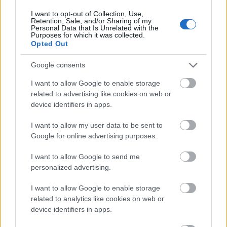
I want to opt-out of Collection, Use,
Retention, Sale, and/or Sharing of my
Personal Data that Is Unrelated with the
Purposes for which it was collected.
Opted Out
Google consents
I want to allow Google to enable storage
SZEMBE MERSZ NÉZNI AZZAL, AKIVÉ
related to advertising like cookies on web or
VÁLHATTÁL VOLNA?
device identifiers in apps.
I want to allow my user data to be sent to
Google for online advertising purposes.
I want to allow Google to send me
personalized advertising.
TERMÉSZETFELETTI ERŐK ÉS ELFELEDETT
I want to allow Google to enable storage
TITKOK: ITT A SHELBY OAKS – A GONOSZ
related to analytics like cookies on web or
NYOMÁBAN MAGYAR ELŐZETESE
device identifiers in apps.