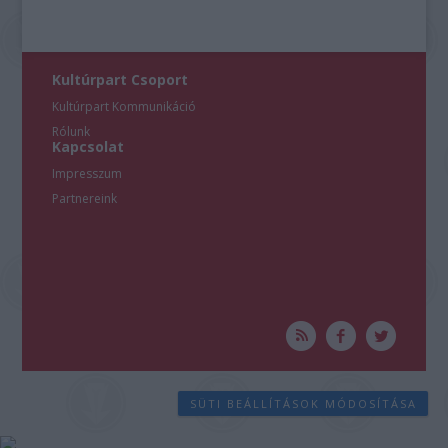
Kultúrpart Csoport
Kultúrpart Kommunikáció
Rólunk
Kapcsolat
Impresszum
Partnereink
SÜTI BEÁLLÍTÁSOK MÓDOSÍTÁSA