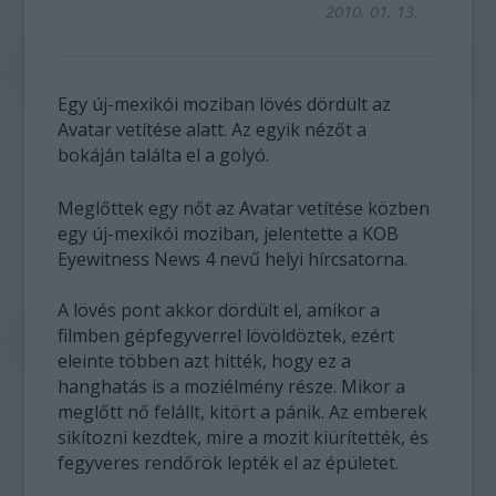
2010. 01. 13.
Egy új-mexikói moziban lövés dördült az
Avatar vetítése alatt. Az egyik nézőt a
bokáján találta el a golyó.
Meglőttek egy nőt az Avatar vetítése közben
egy új-mexikói moziban, jelentette a KOB
Eyewitness News 4 nevű helyi hírcsatorna.
A lövés pont akkor dördült el, amikor a
filmben gépfegyverrel lövöldöztek, ezért
eleinte többen azt hitték, hogy ez a
hanghatás is a moziélmény része. Mikor a
meglőtt nő felállt, kitört a pánik. Az emberek
sikítozni kezdtek, mire a mozit kiürítették, és
fegyveres rendőrök lepték el az épületet.