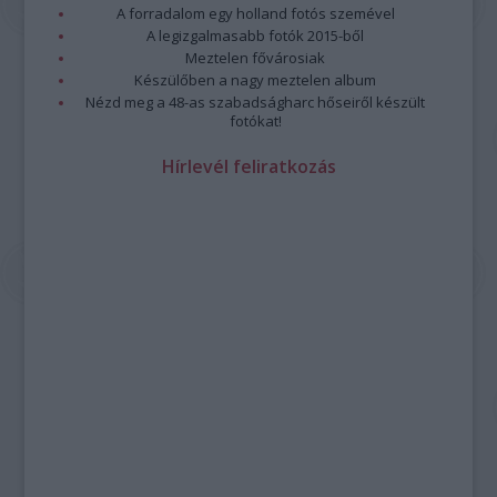
A forradalom egy holland fotós szemével
A legizgalmasabb fotók 2015-ből
Meztelen fővárosiak
Készülőben a nagy meztelen album
Nézd meg a 48-as szabadságharc hőseiről készült
fotókat!
Hírlevél feliratkozás