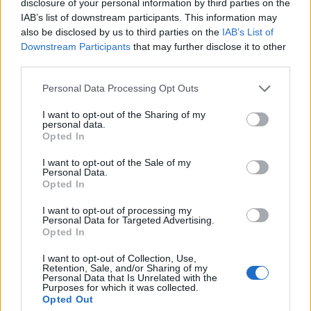
disclosure of your personal information by third parties on the
az látható, hogy a lövés után közvetlenül két
IAB’s list of downstream participants. This information may
férfi és egy nő menekül el a helyszínről. A
also be disclosed by us to third parties on the
IAB’s List of
rendőrség szerint nem személyes bosszú áll
Downstream Participants
that may further disclose it to other
a háttérben, a célpontot véletlenszerűen
third parties.
választhatták ki. Eddig két személyt vettek
Please note that this website/app uses one or more Google
őrizetbe.
Personal Data Processing Opt Outs
services and may gather and store information including but
not limited to your visit or usage behaviour. You may click to
I want to opt-out of the Sharing of my
personal data.
grant or deny consent to Google and its third-party tags to
Opted In
use your data for below specified purposes in below Google
consent section.
I want to opt-out of the Sale of my
Mozi
Filmpremier
Lavór
Hollywoodi filmipar
Personal Data.
Opted In
I want to opt-out of processing my
Personal Data for Targeted Advertising.
Opted In
I want to opt-out of Collection, Use,
Retention, Sale, and/or Sharing of my
Personal Data that Is Unrelated with the
Purposes for which it was collected.
SZEMBE MERSZ NÉZNI AZZAL, AKIVÉ
Opted Out
VÁLHATTÁL VOLNA?