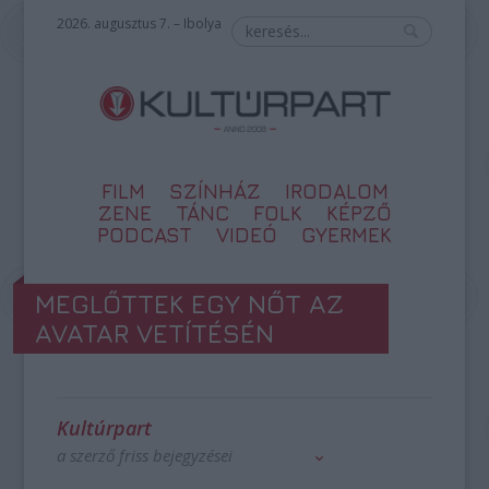
2026. augusztus 7. – Ibolya
FILM
SZÍNHÁZ
IRODALOM
ZENE
TÁNC
FOLK
KÉPZŐ
PODCAST
VIDEÓ
GYERMEK
MEGLŐTTEK EGY NŐT AZ
AVATAR VETÍTÉSÉN
Kultúrpart
a szerző friss bejegyzései