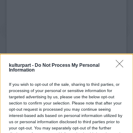
kulturpart -
Do Not Process My Personal
Information
If you wish to opt-out of the sale, sharing to third parties, or
processing of your personal or sensitive information for
targeted advertising by us, please use the below opt-out
section to confirm your selection. Please note that after your
opt-out request is processed you may continue seeing
interest-based ads based on personal information utilized by
us or personal information disclosed to third parties prior to
Az áldozat nem sérült meg súlyosan, a golyó
your opt-out. You may separately opt-out of the further
a bokáján találta el. A térfigyelő kamerákon