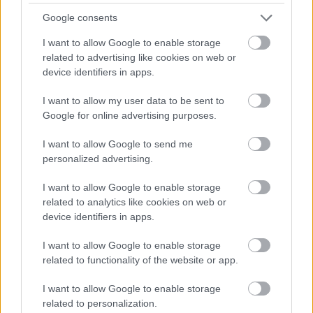
Google consents
I want to allow Google to enable storage
related to advertising like cookies on web or
device identifiers in apps.
I want to allow my user data to be sent to
TERMÉSZETFELETTI ERŐK ÉS ELFELEDETT
Google for online advertising purposes.
TITKOK: ITT A SHELBY OAKS – A GONOSZ
NYOMÁBAN MAGYAR ELŐZETESE
I want to allow Google to send me
personalized advertising.
I want to allow Google to enable storage
related to analytics like cookies on web or
device identifiers in apps.
I want to allow Google to enable storage
related to functionality of the website or app.
SZÁGULDÁS, SÁRKÁNYOK, ROSSZFIÚK – A NYÁR
10 LEGKEDVELTEBB MOZIJA MAGYARORSZÁGON
I want to allow Google to enable storage
related to personalization.