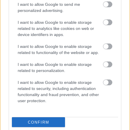
I want to allow Google to send me
A HAGYOMÁNY ÉS A KORTÁRS DIVAT
TALÁLKOZÁSA – „KIS FEKETE” DIVATBEMUTATÓ
personalized advertising.
A HAGYOMÁNYOK HÁZÁBAN
I want to allow Google to enable storage
related to analytics like cookies on web or
device identifiers in apps.
I want to allow Google to enable storage
related to functionality of the website or app.
I want to allow Google to enable storage
ÉDESKESERŰ TURNÉ: ERDÉLYI KÖRÚTRA INDUL A
related to personalization.
MAGYAR ÁLLAMI NÉPI EGYÜTTES
I want to allow Google to enable storage
related to security, including authentication
functionality and fraud prevention, and other
user protection.
CONFIRM
PÜNKÖSDI ÖRÖKSÉG ÜNNEP – ÉLŐ
HAGYOMÁNYOK ÉS KÖZÖSSÉGEK A