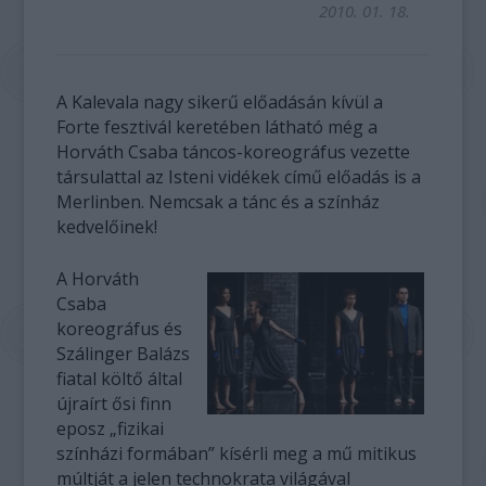
2010. 01. 18.
A Kalevala nagy sikerű előadásán kívül a
Forte fesztivál keretében látható még a
Horváth Csaba táncos-koreográfus vezette
társulattal az Isteni vidékek című előadás is a
Merlinben. Nemcsak a tánc és a színház
kedvelőinek!
A Horváth
Csaba
koreográfus és
Szálinger Balázs
fiatal költő által
újraírt ősi finn
eposz „fizikai
színházi formában” kísérli meg a mű mitikus
múltját a jelen technokrata világával