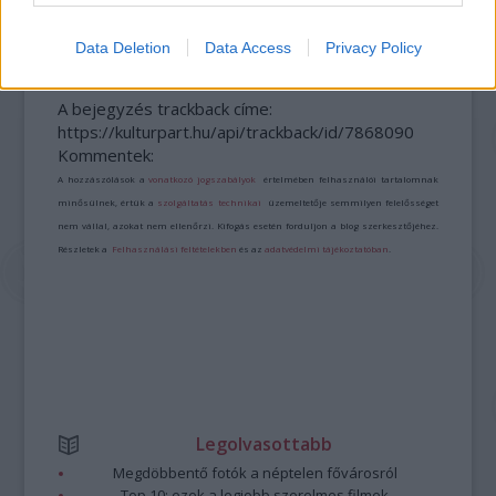
SKANZENBEN
Data Deletion
Data Access
Privacy Policy
A bejegyzés trackback címe:
https://kulturpart.hu/api/trackback/id/7868090
Kommentek:
A hozzászólások a
vonatkozó jogszabályok
értelmében felhasználói tartalomnak
minősülnek, értük a
szolgáltatás technikai
üzemeltetője semmilyen felelősséget
nem vállal, azokat nem ellenőrzi. Kifogás esetén forduljon a blog szerkesztőjéhez.
Részletek a
Felhasználási feltételekben
és az
adatvédelmi tájékoztatóban
.
Legolvasottabb
Megdöbbentő fotók a néptelen fővárosról
Top 10: ezek a legjobb szerelmes filmek