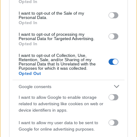
Opted In
use your data for below specified purposes in below Google
consent section.
Forte Feszt
I want to opt-out of the Sale of my
Personal Data.
2010. január 15-16. / 20.00 CSAK A
Opted In
FELHŐK_TRAFÓ
2010. január 18. (H) / 19.00 ISTENI
I want to opt-out of processing my
Personal Data for Targeted Advertising.
VIDÉKEK_MERLiN
Opted In
2010. január 21. (CS) / 19.00
KALEVALA_MERLiN
I want to opt-out of Collection, Use,
Retention, Sale, and/or Sharing of my
Personal Data that Is Unrelated with the
Purposes for which it was collected.
Opted Out
Google consents
Tánc
Merlin Színház
Fesztiválok
I want to allow Google to enable storage
related to advertising like cookies on web or
device identifiers in apps.
I want to allow my user data to be sent to
Google for online advertising purposes.