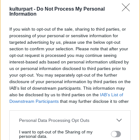
kínál jegyeket az előadások kapcsán. Ha
kíváncsiak vagyunk, hogy mi van a hidegen, a
kulturpart -
Do Not Process My Personal
Information
Télapón, a vodkán és a szaunán tú
Finnországban, idén 2010 forintért juthatsz
If you wish to opt-out of the sale, sharing to third parties, or
el múzeumba és színházba! A limitált
processing of your personal or sensitive information for
mennyiségben kapható kombinált jeggyel
targeted advertising by us, please use the below opt-out
megnézheted a Néprajzi Múzeum (M)ilyenek
section to confirm your selection. Please note that after your
a Finnek? c. kiállítását, valamint a Forte
opt-out request is processed you may continue seeing
Társulat Kalevala előadását a Merlin
interest-based ads based on personal information utilized by
Színházban. Ismerjük meg jobban a finneket
us or personal information disclosed to third parties prior to
a művészetek, a művészetü(n)k segítségével!
your opt-out. You may separately opt-out of the further
Legyen 2010 a finn-magyar kapcsolatok éve!
disclosure of your personal information by third parties on the
IAB’s list of downstream participants. This information may
2010. január 15. és 21.
között a Forte Feszt
also be disclosed by us to third parties on the
IAB’s List of
Downstream Participants
keretén belül a
Csak a felhők
that may further disclose it to other
, az
Isteni vidékek
,
third parties.
és a
Kalevala
című előadások láthatók egymás
után. A Forte Feszt Bérlet csak korlátozott
Please note that this website/app uses one or more Google
Personal Data Processing Opt Outs
számban kapható a MERLiN és a Trafó
services and may gather and store information including but
(www.trafo.hu) jegypénztáraiban 3600
not limited to your visit or usage behaviour. You may click to
I want to opt-out of the Sharing of my
personal data.
forintos áron.
Még nem teljesen késő!
grant or deny consent to Google and its third-party tags to