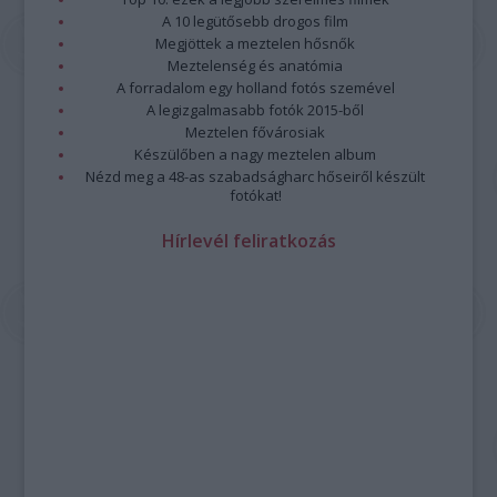
A 10 legütősebb drogos film
Megjöttek a meztelen hősnők
Meztelenség és anatómia
A forradalom egy holland fotós szemével
A legizgalmasabb fotók 2015-ből
Meztelen fővárosiak
Készülőben a nagy meztelen album
Nézd meg a 48-as szabadságharc hőseiről készült
fotókat!
Hírlevél feliratkozás