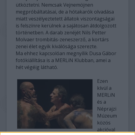
ütköztetni. Nemcsak Vejnemöjnen
megpróbáltatásai, de a hótakarók olvadása
miatt veszélyeztetett állatok viszontagságai
is felszínre kerülnek a sajátosan átdolgozott
történetben. A darab zenéjét Nils Petter
Molvaer trombitás-zeneszerző, a kortárs
zenei élet egyik kiválósága szerezte.
Ma ehhez kapcsolóan megnyílik Dusa Gábor
fotókiállítása is a MERLiN Klubban, amei a
hét végéig látható.
Ezen
kívül a
MERLiN
és a
Néprajzi
Múzeum
közös
akcióval