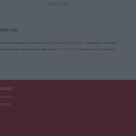
KIÁLLÍTÁS
/7868140
ználói tartalomnak minősülnek, értük a
szolgáltatás technikai
üzemeltetője semmilyen
forduljon a blog szerkesztőjéhez. Részletek a
Felhasználási feltételekben
és az
adatvédelmi
csolat
esszum
ereink