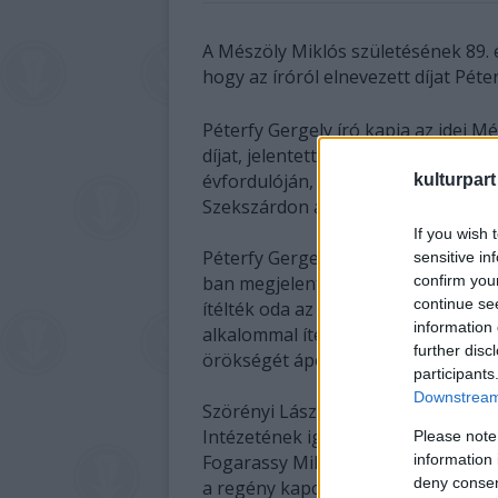
A Mészöly Miklós születésének 89. 
hogy az íróról elnevezett díjat Péte
Péterfy Gergely író kapja az idei M
díjat, jelentette be a névadó szület
évfordulóján, kedden rendezett e
kulturpart
Szekszárdon a Mészöly Miklós Egye
If you wish 
Péterfy Gergelynek a Kalligram Kia
sensitive in
confirm you
ban megjelent Halál Budán című re
continue se
ítélték oda az elismerést, amelyet h
information 
alkalommal ítélt oda a Mészöly Mikl
further disc
örökségét ápoló egyesület.
participants
Downstream 
Szörényi László, az MTA Irodalom
Intézetének igazgatója, az egyesül
Please note
information 
Fogarassy Miklós kritikus méltatás
deny consent
a regény kapcsán a posztmodernit