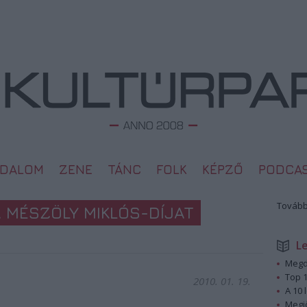
ODALOM
ZENE
TÁNC
FOLK
KÉPZŐ
PODCA
Tovább
 MÉSZÖLY MIKLÓS-DÍJAT
L
Megd
Top 1
2010. 01. 19.
A 10 
Megj