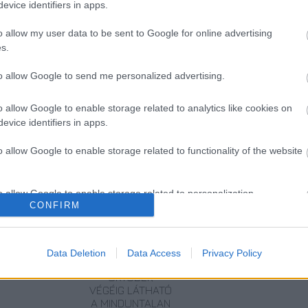
 érkezett, a tizenhét díjazott meseváltozat a
evice identifiers in apps.
jd napvilágot.
o allow my user data to be sent to Google for online advertising
s.
to allow Google to send me personalized advertising.
o allow Google to enable storage related to analytics like cookies on
evice identifiers in apps.
o allow Google to enable storage related to functionality of the website
o allow Google to enable storage related to personalization.
CONFIRM
ERDŐ VAN
KRASZNAHORKAI
KRASZNAHORKAI
IDEBENN: TÓTH
LÁSZLÓ NOBEL-
LÁSZLÓ KAPTA
o allow Google to enable storage related to security, including
MARCSI AZ ÚJ
DÍJAS ÍRÓ
AZ IRODALMI
cation functionality and fraud prevention, and other user protection.
MARGÓ-DÍJAS
VILÁGA
NOBEL-DÍJAT
Data Deletion
Data Access
Privacy Policy
SZENTENDRÉN –
OKTÓBER
VÉGÉIG LÁTHATÓ
A MINDUNTALAN