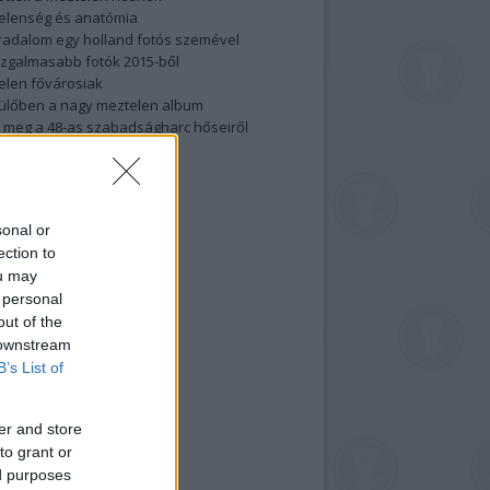
elenség és anatómia
rradalom egy holland fotós szemével
izgalmasabb fotók 2015-ből
elen fővárosiak
ülőben a nagy meztelen album
 meg a 48-as szabadságharc hőseiről
lt fotókat!
vél feliratkozás
sonal or
ection to
ou may
 personal
out of the
 downstream
B’s List of
er and store
to grant or
ed purposes