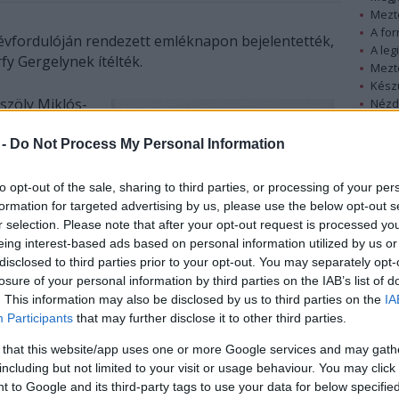
Mezt
A fo
évfordulóján rendezett emléknapon bejelentették,
A leg
rfy Gergelynek ítélték.
Mezt
Kész
észöly Miklós-
Nézd
készü
ésének 89.
mléknapon
 -
Do Not Process My Personal Information
Hírle
sület.
to opt-out of the sale, sharing to third parties, or processing of your per
dónál a 2008-
formation for targeted advertising by us, please use the below opt-out s
r selection. Please note that after your opt-out request is processed y
gényéért
eing interest-based ads based on personal information utilized by us or
atodik
disclosed to third parties prior to your opt-out. You may separately opt-
ós irodalmi
losure of your personal information by third parties on the IAB’s list of
. This information may also be disclosed by us to third parties on the
IA
Participants
that may further disclose it to other third parties.
tudományi
et elnöke
 that this website/app uses one or more Google services and may gath
including but not limited to your visit or usage behaviour. You may click 
át tolmácsolva
 to Google and its third-party tags to use your data for below specifi
ás