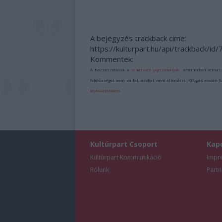
A bejegyzés trackback címe:
https://kulturpart.hu/api/trackback/id
Kommentek:
A hozzászólások a
vonatkozó jogszabályok
értelmében felhas
felelősséget nem vállal, azokat nem ellenőrzi. Kifogás esetén 
tájékoztatóban
.
Kultúrpart Csoport
Kap
Kultúrpart Kommunikáció
Impr
Rólunk
Partn