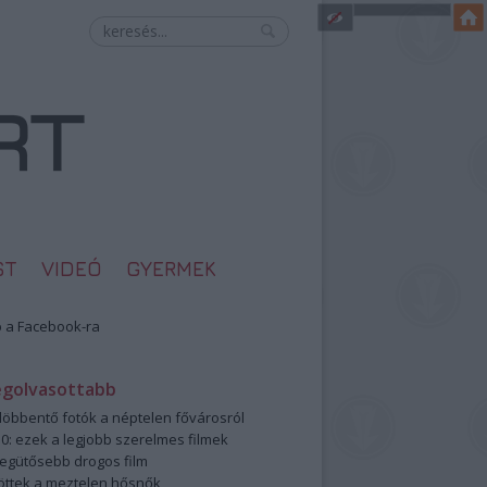
ST
VIDEÓ
GYERMEK
 a Facebook-ra
egolvasottabb
öbbentő fotók a néptelen fővárosról
0: ezek a legjobb szerelmes filmek
legütősebb drogos film
öttek a meztelen hősnők