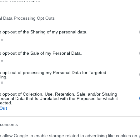
ogle consent section.
usok
óját Péterfy úgy formálja meg, hogy ezáltal a
l Data Processing Opt Outs
 kamatoztatni" - mondta az irodalomtörténész.
o opt-out of the Sharing of my personal data.
In
ovellákat: első kötete 1994-ben jelent meg Félelem
A B oldal címen. Későbbi regényei többek közt A
o opt-out of the Sale of my Personal Data.
Bányató és a Halál Budán. Misikönyv című
In
az Édes Anyanyelvünk pályázat első díját, 2004-ben
 Tibor-díjjal ismerték el munkásságát.
to opt-out of processing my Personal Data for Targeted
ing.
In
rton László (2005), Darvasi László (2006),
zabó András (2008) és posztumusz Baka István
o opt-out of Collection, Use, Retention, Sale, and/or Sharing
ersonal Data that Is Unrelated with the Purposes for which it
lected.
Out
eséinek dramatizálására kiírt pályázat eredményét
er forintot a balatonfüredi Fabacsovics Lili nyerte a
consents
ásával. A pályázat második helyezettje egy
 Ármin, a harmadik a fővárosi Kocsubej Alexander
o allow Google to enable storage related to advertising like cookies on