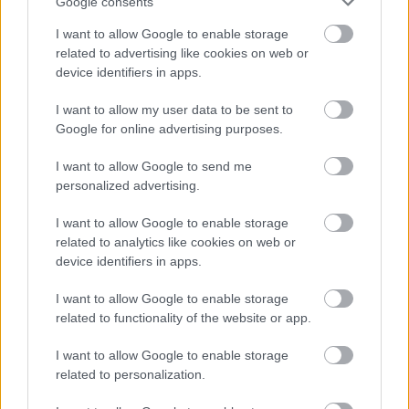
Google consents
I want to allow Google to enable storage
related to advertising like cookies on web or
device identifiers in apps.
I want to allow my user data to be sent to
„AZ EMBERT EMBERRÉ TETTE…” – VASÁRNAP
Google for online advertising purposes.
ZÁRT A DOMBOS FEST
I want to allow Google to send me
personalized advertising.
I want to allow Google to enable storage
related to analytics like cookies on web or
device identifiers in apps.
I want to allow Google to enable storage
VECSEI H. MIKLÓS A ZSÁMBÉKI NYÁRI
SZÍNHÁZRÓL
related to functionality of the website or app.
I want to allow Google to enable storage
related to personalization.
A bejegyzés trackback címe: