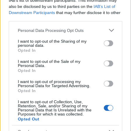
IAB’s list of downstream participants. This information may
Travoltánál.
also be disclosed by us to third parties on the
IAB’s List of
Downstream Participants
that may further disclose it to other
Másik híres munkája a Taxi című amerikai
third parties.
tévésorozat volt, és még számtalan filmben
és tévésorozatban szerepelt, de egyiknek
Please note that this website/app uses one or more Google
Personal Data Processing Opt Outs
sem lett akkora sikere, mint a Gerase-nek.
services and may gather and store information including but
not limited to your visit or usage behaviour. You may click to
I want to opt-out of the Sharing of my
personal data.
grant or deny consent to Google and its third-party tags to
Opted In
use your data for below specified purposes in below Google
consent section.
I want to opt-out of the Sale of my
Personal Data.
Lavór
Hollywoodi filmipar
Opted In
I want to opt-out of processing my
Personal Data for Targeted Advertising.
Opted In
I want to opt-out of Collection, Use,
Retention, Sale, and/or Sharing of my
Personal Data that Is Unrelated with the
Purposes for which it was collected.
Opted Out
AZ EMBERSÉG ÜNNEPE