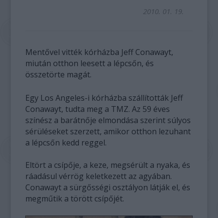
2010. 01. 19.
Mentővel vitték kórházba Jeff Conawayt,
miután otthon leesett a lépcsőn, és
összetörte magát.
Egy Los Angeles-i kórházba szállították Jeff
Conawayt, tudta meg a TMZ. Az 59 éves
színész a barátnője elmondása szerint súlyos
sérüléseket szerzett, amikor otthon lezuhant
a lépcsőn kedd reggel.
Eltört a csípője, a keze, megsérült a nyaka, és
ráadásul vérrög keletkezett az agyában.
Conawayt a sürgősségi osztályon látják el, és
megműtik a törött csípőjét.