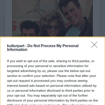
kulturpart -
Do Not Process My Personal
Information
If you wish to opt-out of the sale, sharing to third parties, or
processing of your personal or sensitive information for
targeted advertising by us, please use the below opt-out
section to confirm your selection. Please note that after your
Jeff Conaway az eredeti Grease-előadásban is
opt-out request is processed you may continue seeing
szerepelt a Broadway-n, majd Travolta
interest-based ads based on personal information utilized by
mellett játszotta Kenickie-t a filmváltozatban.
us or personal information disclosed to third parties prior to
A film forgatásán kicsit görnyedten kellett
your opt-out. You may separately opt-out of the further
disclosure of your personal information by third parties on the
járnia, hogy ne látsszon magasabbnak John