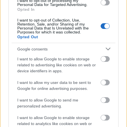
I want to opt-out of processing my
Kormányszóvivői iroda megállapítja, hogy
Personal Data for Targeted Advertising.
maga a film is a választási kampány része.
Opted In
I want to opt-out of Collection, Use,
Retention, Sale, and/or Sharing of my
Personal Data that Is Unrelated with the
Purposes for which it was collected.
Opted Out
Média
Botrány
Lavór
Google consents
I want to allow Google to enable storage
related to advertising like cookies on web or
device identifiers in apps.
I want to allow my user data to be sent to
Google for online advertising purposes.
AZ EMBERSÉG ÜNNEPE
I want to allow Google to send me
personalized advertising.
I want to allow Google to enable storage
related to analytics like cookies on web or