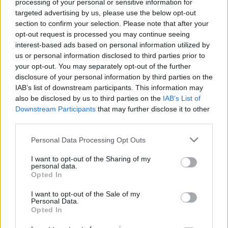
processing of your personal or sensitive information for
szó, aki mindent megtesz a maga módján
targeted advertising by us, please use the below opt-out
Magyarország boldogulásáért, csak hát
section to confirm your selection. Please note that after your
szegényke balfácán. Nem, ő emberek
opt-out request is processed you may continue seeing
interest-based ads based on personal information utilized by
haláláért felel."
us or personal information disclosed to third parties prior to
your opt-out. You may separately opt-out of the further
"Hasonló ügyekben a Bajnai Gordont
disclosure of your personal information by third parties on the
korábban ért igaztalan sajtórágalmak
IAB’s list of downstream participants. This information may
nyomán jogerős bírósági ítéletek születtek,
also be disclosed by us to third parties on the
IAB’s List of
amelyek helyreigazításra kötelezték a
Downstream Participants
that may further disclose it to other
Magyar Nemzet című napilapot" - olvasható
third parties.
még a Kormányszóvivői Iroda
Please note that this website/app uses one or more Google
közleményében, amiben arra is felhívják a
Personal Data Processing Opt Outs
services and may gather and store information including but
figyelmet, hogy Pesty korábban Tarlós István
not limited to your visit or usage behaviour. You may click to
I want to opt-out of the Sharing of my
sajtófőnöke volt, és 2007-ben filmet készített
personal data.
grant or deny consent to Google and its third-party tags to
Orbán Viktor honlapjára.
Opted In
use your data for below specified purposes in below Google
consent section.
I want to opt-out of the Sale of my
Mivel az interjúban elhangzik, hogy a filmes a
Personal Data.
még választások előtt szeretné minél több
Opted In
nézőhöz eljuttatni a Tolvajok idejét, a