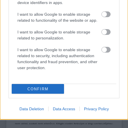
device identifiers in apps.
26. ALKALOMMAL VÁR MINDENKIT A DOMBOS
I want to allow Google to enable storage
FEST
related to functionality of the website or app.
I want to allow Google to enable storage
related to personalization.
I want to allow Google to enable storage
related to security, including authentication
functionality and fraud prevention, and other
user protection.
FONÓS LEMEZ LETT AZ ÉV JAZZ ALBUMA
CONFIRM
A bejegyzés trackback címe:
https://kulturpart.hu/api/trackback/id/7868222
Kommentek:
Data Deletion
Data Access
Privacy Policy
A hozzászólások a
vonatkozó jogszabályok
értelmében felhasználói tartalomnak
minősülnek, értük a
szolgáltatás technikai
üzemeltetője semmilyen felelősséget
nem vállal, azokat nem ellenőrzi. Kifogás esetén forduljon a blog szerkesztőjéhez.