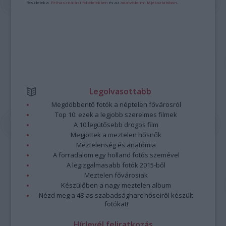
Részletek a
Felhasználási feltételekben
és az
adatvédelmi tájékoztatóban
.
Legolvasottabb
Megdöbbentő fotók a néptelen fővárosról
Top 10: ezek a legjobb szerelmes filmek
A 10 legütősebb drogos film
Megjöttek a meztelen hősnők
Meztelenség és anatómia
A forradalom egy holland fotós szemével
A legizgalmasabb fotók 2015-ből
Meztelen fővárosiak
Készülőben a nagy meztelen album
Nézd meg a 48-as szabadságharc hőseiről készült
fotókat!
Hírlevél feliratkozás