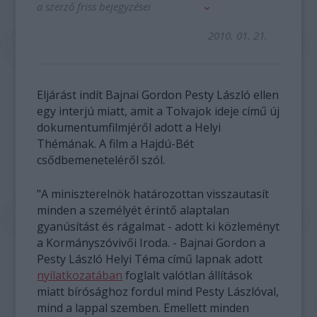
a szerző friss bejegyzései
2010. 01. 21.
Eljárást indít Bajnai Gordon Pesty László ellen
egy interjú miatt, amit a Tolvajok ideje című új
dokumentumfilmjéről adott a Helyi
Thémának. A film a Hajdú-Bét
csődbemeneteléről szól.
"A miniszterelnök határozottan visszautasít
minden a személyét érintő alaptalan
gyanúsítást és rágalmat - adott ki közleményt
a Kormányszóvivői Iroda. - Bajnai Gordon a
Pesty László Helyi Téma című lapnak adott
nyilatkozatában
foglalt valótlan állítások
miatt bírósághoz fordul mind Pesty Lászlóval,
mind a lappal szemben. Emellett minden