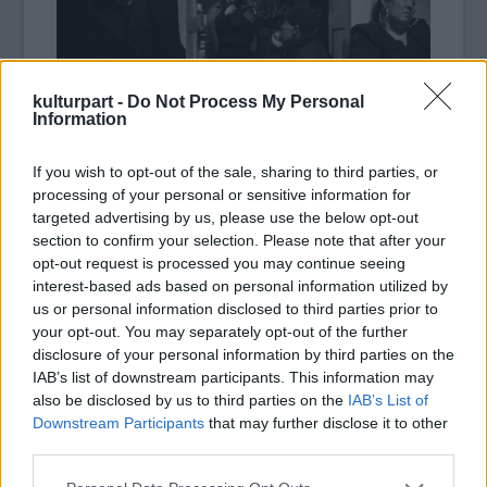
kulturpart -
Do Not Process My Personal
Information
If you wish to opt-out of the sale, sharing to third parties, or
Horváth Péter fotográfus, a zsűri elnöke
processing of your personal or sensitive information for
kiemelte: a pályázatra beérkezett képek
targeted advertising by us, please use the below opt-out
jelentős része szabadidőben készült.
section to confirm your selection. Please note that after your
Reményét fejezte ki, hogy a jövőben a
opt-out request is processed you may continue seeing
szerkesztőségek nagyobb hangsúlyt
interest-based ads based on personal information utilized by
fektetnek a minőségre, és a jó képeket
us or personal information disclosed to third parties prior to
magasabb honoráriumban is részesítik. A
your opt-out. You may separately opt-out of the further
zsűri elnöke a pályázat eredményének azt
disclosure of your personal information by third parties on the
IAB’s list of downstream participants. This information may
nevezte, hogy a napi rutin mellett az igazán
also be disclosed by us to third parties on the
IAB’s List of
fontos történéseknek is jut figyelem.
Downstream Participants
that may further disclose it to other
third parties.
A MÚOSZ által meghirdetett pályázatra 535
fotós küldött összesen 12.493 felvételt, a
Please note that this website/app uses one or more Google