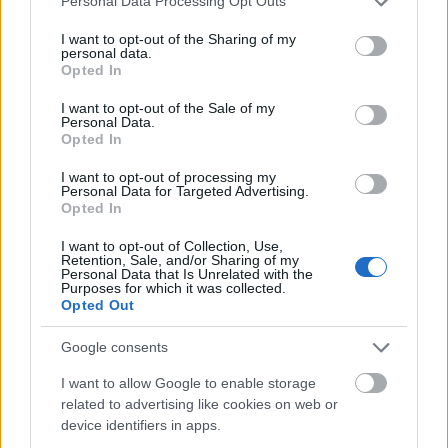
Personal Data Processing Opt Outs
díjakról héttagú zsűri döntött. Az
services and may gather and store information including but
elismeréseket március 18-án, a pályázatra
not limited to your visit or usage behaviour. You may click to
I want to opt-out of the Sharing of my
personal data.
grant or deny consent to Google and its third-party tags to
beérkezett felvételekből összeállított kiállítás
Opted In
use your data for below specified purposes in below Google
megnyitója előtt adják át a nyerteseknek a
consent section.
Magyar Nemzeti Múzeumban.
I want to opt-out of the Sale of my
Personal Data.
Opted In
I want to opt-out of processing my
Personal Data for Targeted Advertising.
Opted In
Díjak
Képző
Fényképészet, fotó
I want to opt-out of Collection, Use,
Retention, Sale, and/or Sharing of my
Personal Data that Is Unrelated with the
Purposes for which it was collected.
Opted Out
Google consents
I want to allow Google to enable storage
AZ EMBERSÉG ÜNNEPE
related to advertising like cookies on web or
device identifiers in apps.