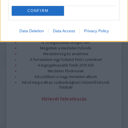
CONFIRM
Legolvasottabb
Megdöbbentő fotók a néptelen fővárosról
Data Deletion
Data Access
Privacy Policy
Top 10: ezek a legjobb szerelmes filmek
A 10 legütősebb drogos film
Megjöttek a meztelen hősnők
Meztelenség és anatómia
A forradalom egy holland fotós szemével
A legizgalmasabb fotók 2015-ből
Meztelen fővárosiak
Készülőben a nagy meztelen album
Nézd meg a 48-as szabadságharc hőseiről készült
fotókat!
Hírlevél feliratkozás