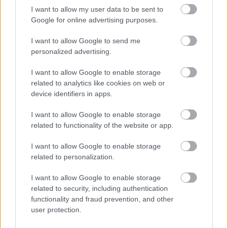
I want to allow my user data to be sent to
Google for online advertising purposes.
I want to allow Google to send me
personalized advertising.
„NEM TÖBB EZER EMBERRE UTAZUNK, HANEM
EGY VÁLOGATOTT TÁRSASÁGRA”
I want to allow Google to enable storage
related to analytics like cookies on web or
device identifiers in apps.
I want to allow Google to enable storage
A bejegyzés trackback címe:
related to functionality of the website or app.
https://kulturpart.hu/api/trackback/id/7868246
Kommentek:
I want to allow Google to enable storage
A hozzászólások a
vonatkozó jogszabályok
értelmében felhasználói tartalomnak
related to personalization.
minősülnek, értük a
szolgáltatás technikai
üzemeltetője semmilyen felelősséget
nem vállal, azokat nem ellenőrzi. Kifogás esetén forduljon a blog szerkesztőjéhez.
I want to allow Google to enable storage
Részletek a
Felhasználási feltételekben
és az
adatvédelmi tájékoztatóban
.
related to security, including authentication
functionality and fraud prevention, and other
user protection.