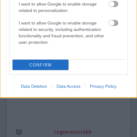
I want to allow Google to enable storage
related to personalization.
JUBILEUMI GYERMEKNAP A GYIMESEKBEN
I want to allow Google to enable storage
related to security, including authentication
functionality and fraud prevention, and other
A bejegyzés trackback címe:
user protection.
https://kulturpart.hu/api/trackback/id/7868238
Kommentek:
A hozzászólások a
vonatkozó jogszabályok
értelmében felhasználói tartalomnak
CONFIRM
minősülnek, értük a
szolgáltatás technikai
üzemeltetője semmilyen felelősséget
nem vállal, azokat nem ellenőrzi. Kifogás esetén forduljon a blog szerkesztőjéhez.
Részletek a
Felhasználási feltételekben
és az
adatvédelmi tájékoztatóban
.
Data Deletion
Data Access
Privacy Policy
Legolvasottabb