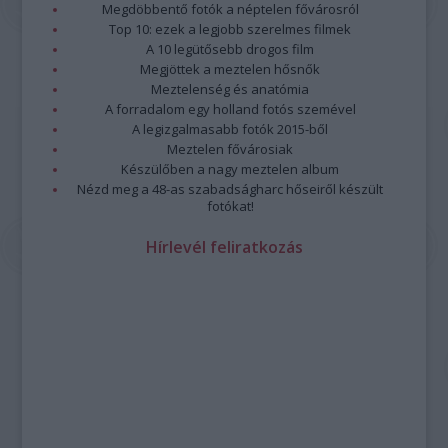
Megdöbbentő fotók a néptelen fővárosról
Top 10: ezek a legjobb szerelmes filmek
A 10 legütősebb drogos film
Megjöttek a meztelen hősnők
Meztelenség és anatómia
A forradalom egy holland fotós szemével
A legizgalmasabb fotók 2015-ből
Meztelen fővárosiak
Készülőben a nagy meztelen album
Nézd meg a 48-as szabadságharc hőseiről készült
fotókat!
Hírlevél feliratkozás