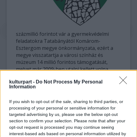
százmillió forintot vár a gyermekvédelmi
feladatokra Tatabányától Komárom-
Esztergom megye önkormányzata, ezért a
megye visszatartja a városi színház és
múzeum 14 millió forintos támogatását,
melyet már 2009-ben utalni kellett volna.
kulturpart -
Do Not Process My Personal
Egy törvénymódosítás miatt a tatabányai
Information
lakcímmel rendelkező gyerekek ellátását
Tatabányának kellene végeznie, ehelyett
If you wish to opt-out of the sale, sharing to third parties, or
továbbra is a megye látja el a feladatot. A két
processing of your personal or sensitive information for
önkormányzat számításai nem egyeznek a
targeted advertising by us, please use the below opt-out
finanszírozásról, a megye 93 millió forint
section to confirm your selection. Please note that after your
kiegészítő támogatást kér Tatabányától, a
opt-out request is processed you may continue seeing
város szerint csak 68 millió forint járna.
interest-based ads based on personal information utilized by