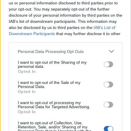
us or personal information disclosed to third parties prior to
A városi képviselő-testület három javaslatot
your opt-out. You may separately opt-out of the further
is tárgyalt a megoldás érdekében, ezek
disclosure of your personal information by third parties on the
IAB’s list of downstream participants. This information may
között új intézmény létrehozása is szerepelt,
also be disclosed by us to third parties on the
IAB’s List of
azonban végül nem döntöttek az ügyben.
Downstream Participants
that may further disclose it to other
third parties.
A vitában elhangzott, hogy város 14 millió
forintot vár a megyétől a 2009-es színház- és
Please note that this website/app uses one or more Google
Personal Data Processing Opt Outs
múzeumtámogatásra, de az önkormányzat
services and may gather and store information including but
fizetési meghagyására a megye azt a választ
not limited to your visit or usage behaviour. You may click to
I want to opt-out of the Sharing of my
personal data.
grant or deny consent to Google and its third-party tags to
adta: amíg nincs megállapodás a
Opted In
use your data for below specified purposes in below Google
gyermekvédelmi feladatokról, addig a
consent section.
támogatást visszatartják.
I want to opt-out of the Sale of my
Personal Data.
Opted In
I want to opt-out of processing my
Personal Data for Targeted Advertising.
Opted In
Gyermek
Komárom-Esztergom megye
I want to opt-out of Collection, Use,
Retention, Sale, and/or Sharing of my