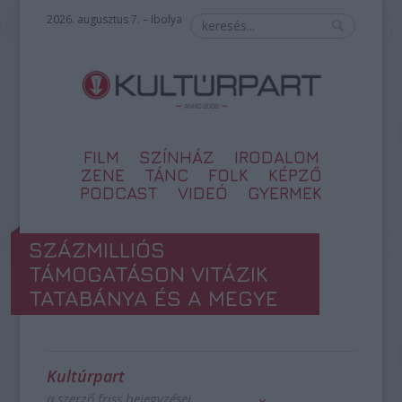
2026. augusztus 7. – Ibolya
FILM
SZÍNHÁZ
IRODALOM
ZENE
TÁNC
FOLK
KÉPZŐ
PODCAST
VIDEÓ
GYERMEK
SZÁZMILLIÓS
TÁMOGATÁSON VITÁZIK
TATABÁNYA ÉS A MEGYE
Kultúrpart
a szerző friss bejegyzései