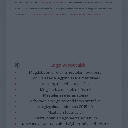
minősülnek, értük a
szolgáltatás technikai
üzemeltetője semmilyen felelősséget
nem vállal, azokat nem ellenőrzi. Kifogás esetén forduljon a blog szerkesztőjéhez.
Részletek a
Felhasználási feltételekben
és az
adatvédelmi tájékoztatóban
.
Legolvasottabb
Megdöbbentő fotók a néptelen fővárosról
Top 10: ezek a legjobb szerelmes filmek
A 10 legütősebb drogos film
Megjöttek a meztelen hősnők
Meztelenség és anatómia
A forradalom egy holland fotós szemével
A legizgalmasabb fotók 2015-ből
Meztelen fővárosiak
Készülőben a nagy meztelen album
Nézd meg a 48-as szabadságharc hőseiről készült