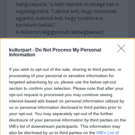
hangsúlyozta: "a haiti népnek szüksége van a
segítségünkre. Tudniuk kell, hogy nincsenek
egyedül, tudniuk kell, hogy továbbra is
törődünk (velük)".
A műsoron végigvonuló kétségbeesett
segélyfelhívások hangnemével szakítva
Wyclef Jean haiti származású énekes a végén
kulturpart -
Do Not Process My Personal
arra hívott fel, hogy elég a búslakodásból,
Information
építsék újjá Haitit.
If you wish to opt-out of the sale, sharing to third parties, or
Az adományokat telefonon, SMS-ben, a
processing of your personal or sensitive information for
Facebook és a MySpace internetes közösségi
targeted advertising by us, please use the below opt-out
portálokon is el lehetett juttatni. A
section to confirm your selection. Please note that after your
telefonhívásokat mások mellett Mel Gibson,
opt-out request is processed you may continue seeing
Reese Witherspoon és Julia Roberts fogadta.
interest-based ads based on personal information utilized by
us or personal information disclosed to third parties prior to
Az adományokat a Haitit támogató öt
your opt-out. You may separately opt-out of the further
segélyszervezetnek juttatják el. Szombattól
disclosure of your personal information by third parties on the
pedig 99 centért az egyes fellépők dalai is
IAB’s list of downstream participants. This information may
letölthetők az iTunes segítségével, és az
also be disclosed by us to third parties on the
IAB’s List of