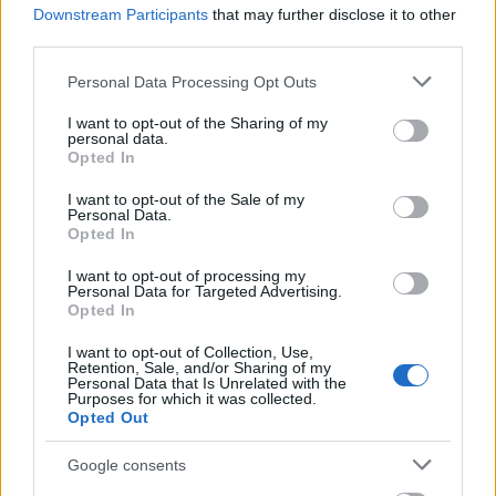
abból befolyt összeg is a
Downstream Participants
that may further disclose it to other
segélyszervezetekhez kerül.
third parties.
Please note that this website/app uses one or more Google
A program több helyszínről jelentkezett, New
Personal Data Processing Opt Outs
services and may gather and store information including but
Yorkban Wyclef Jean, Los Angelesben George
not limited to your visit or usage behaviour. You may click to
I want to opt-out of the Sharing of my
Clooney, Haitin a CNN riportere, Anderson
personal data.
grant or deny consent to Google and its third-party tags to
Cooper, Londonban Madonna vezette az
Opted In
use your data for below specified purposes in below Google
adást. A segélyműsort az összes nagy
consent section.
I want to opt-out of the Sale of my
amerikai televíziós csatorna, valamint a
Personal Data.
YouTube, a MySpace és az AOL közösségi
Opted In
portál élőben sugározta, a haitiak a Radio
I want to opt-out of processing my
One Haiti rádióállomást hallgatva
Personal Data for Targeted Advertising.
követhették figyelemmel.
Opted In
I want to opt-out of Collection, Use,
Egyelőre nem tudni, mennyi pénz gyűlt össze
Retention, Sale, and/or Sharing of my
a haiti földrengéskárosultak javára. A 2001.
Personal Data that Is Unrelated with the
Purposes for which it was collected.
szeptember 11-i egyesült államokbeli
Opted Out
terrortámadások után szervezett hasonló
műsorban közel 150 millió dollárt, a Katrina
Google consents
hurrikán 2005-ös pusztítása után pedig 40