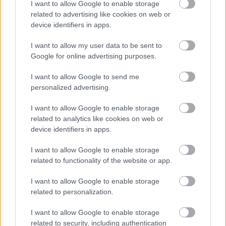
I want to allow Google to enable storage
millió dollárt "kalapoztak" össze ily módon a
related to advertising like cookies on web or
fellépő művészek.
device identifiers in apps.
I want to allow my user data to be sent to
Google for online advertising purposes.
I want to allow Google to send me
Zene
Társadalom
Pop
personalized advertising.
I want to allow Google to enable storage
related to analytics like cookies on web or
device identifiers in apps.
I want to allow Google to enable storage
related to functionality of the website or app.
JJ MEGNYERTE AZ EUROVÍZIÓS DALFESZTIVÁLT,
I want to allow Google to enable storage
MELYBEN A BUDAPEST SCORING ORCHESTRA IS
related to personalization.
KÖZREMŰKÖDÖTT
I want to allow Google to enable storage
related to security, including authentication