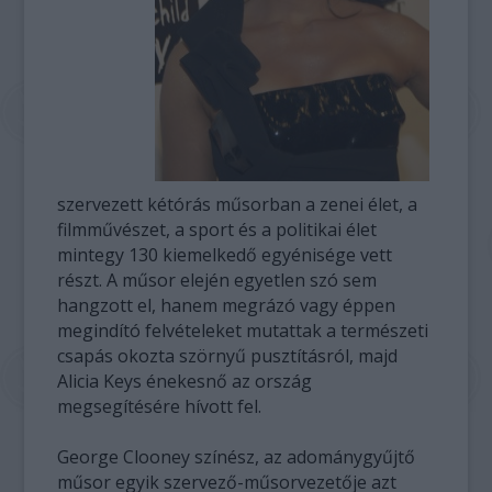
szervezett kétórás műsorban a zenei élet, a
filmművészet, a sport és a politikai élet
mintegy 130 kiemelkedő egyénisége vett
részt. A műsor elején egyetlen szó sem
hangzott el, hanem megrázó vagy éppen
megindító felvételeket mutattak a természeti
csapás okozta szörnyű pusztításról, majd
Alicia Keys énekesnő az ország
megsegítésére hívott fel.
George Clooney színész, az adománygyűjtő
műsor egyik szervező-műsorvezetője azt