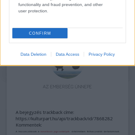
functionality and fraud prevention, and other
user protection.
CONFIRM
ELSTARTOLT A MŰVÉSZETEK VÖLGYE
Data Deletion
Data Access
Privacy Policy
AZ EMBERSÉG ÜNNEPE
A bejegyzés trackback címe:
https://kulturpart.hu/api/trackback/id/7868282
Kommentek:
A hozzászólások a
vonatkozó jogszabályok
értelmében felhasználói tartalomnak