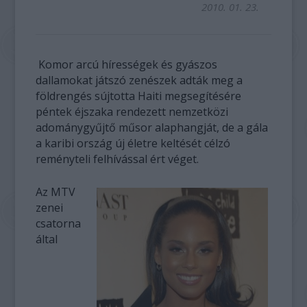
2010. 01. 23.
Komor arcú hírességek és gyászos
dallamokat játszó zenészek adták meg a
földrengés sújtotta Haiti megsegítésére
péntek éjszaka rendezett nemzetközi
adománygyűjtő műsor alaphangját, de a gála
a karibi ország új életre keltését célzó
reményteli felhívással ért véget.
Az MTV
zenei
csatorna
által