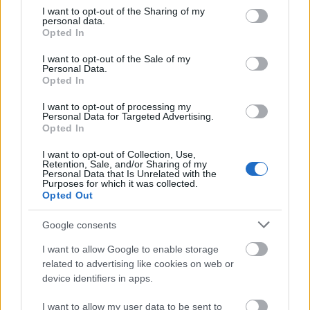
not limited to your visit or usage behaviour. You may click to
I want to opt-out of the Sharing of my
personal data.
grant or deny consent to Google and its third-party tags to
Opted In
use your data for below specified purposes in below Google
consent section.
I want to opt-out of the Sale of my
Personal Data.
Opted In
I want to opt-out of processing my
Personal Data for Targeted Advertising.
VECSEI H. MIKLÓS A ZSÁMBÉKI NYÁRI
Opted In
SZÍNHÁZRÓL
I want to opt-out of Collection, Use,
Retention, Sale, and/or Sharing of my
Personal Data that Is Unrelated with the
Purposes for which it was collected.
Opted Out
Google consents
I want to allow Google to enable storage
VILÁGZENÉK A LEGJOBB MINŐSÉGBEN
related to advertising like cookies on web or
device identifiers in apps.
I want to allow my user data to be sent to