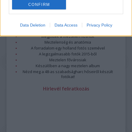
CONFIRM
Legolvasottabb
Megdöbbentő fotók a néptelen fővárosról
Top 10: ezek a legjobb szerelmes filmek
Data Deletion
Data Access
Privacy Policy
A 10 legütősebb drogos film
Megjöttek a meztelen hősnők
Meztelenség és anatómia
A forradalom egy holland fotós szemével
A legizgalmasabb fotók 2015-ből
Meztelen fővárosiak
Készülőben a nagy meztelen album
Nézd meg a 48-as szabadságharc hőseiről készült
fotókat!
Hírlevél feliratkozás