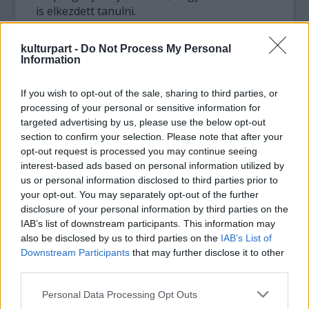
is elkezdett tanulni.
Az ingatlanban utazó, 47 éves orosz
kulturpart -
Do Not Process My Personal
nagyvállalkozó - akit az amerikai
Information
ingatlanmilliárdos után csak Moszkva Donald
Trumpjaként emlegetnek - 1,1 milliárd
If you wish to opt-out of the sale, sharing to third parties, or
fontnak (300 milliárd forintnak) megfelelő
processing of your personal or sensitive information for
vagyont tudhat magáénak, de ezzel is csak a
targeted advertising by us, please use the below opt-out
221-ik a leggazdagabb oroszok névsorában.
section to confirm your selection. Please note that after your
opt-out request is processed you may continue seeing
interest-based ads based on personal information utilized by
Hozzá képest azonban Naomi Campbell
us or personal information disclosed to third parties prior to
szinte szegény: eddig hozzávetőleg 25 millió
your opt-out. You may separately opt-out of the further
fontot modellkedett össze.
disclosure of your personal information by third parties on the
IAB’s list of downstream participants. This information may
Forrás:
MTI
also be disclosed by us to third parties on the
IAB’s List of
Downstream Participants
that may further disclose it to other
third parties.
Please note that this website/app uses one or more Google
Personal Data Processing Opt Outs
services and may gather and store information including but
Lavór