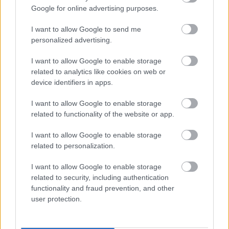
Google for online advertising purposes.
I want to allow Google to send me
personalized advertising.
BÉRLETTEL A ZENEAKADÉMIÁRA
I want to allow Google to enable storage
related to analytics like cookies on web or
device identifiers in apps.
A bejegyzés trackback címe:
https://kulturpart.hu/api/trackback/id/7868300
I want to allow Google to enable storage
Kommentek:
related to functionality of the website or app.
A hozzászólások a
vonatkozó jogszabályok
értelmében felhasználói tartalomnak
I want to allow Google to enable storage
minősülnek, értük a
szolgáltatás technikai
üzemeltetője semmilyen felelősséget
related to personalization.
nem vállal, azokat nem ellenőrzi. Kifogás esetén forduljon a blog szerkesztőjéhez.
Részletek a
Felhasználási feltételekben
és az
adatvédelmi tájékoztatóban
.
I want to allow Google to enable storage
related to security, including authentication
functionality and fraud prevention, and other
user protection.