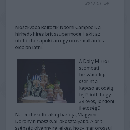
2010. 01. 24.
Moszkvába költözik Naomi Campbell, a
hírhedt-híres brit szupermodell, akit az
utóbbi hónapokban egy orosz milliárdos
oldalán látni.
A Daily Mirror
szombati
beszámolója
szerint a
kapcsolat odáig
fejlődött, hogy
39 éves, londoni
illetőségű
Naomi beköltözik új barátja, Vlagyimir
Doronyin moszkvai lakosztályába. A brit
szépség olyannyira lelkes, hogy már oroszul