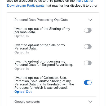
also be disclosed by us to third parties on the
IAB’s List of
Művészi munkáját csapongó ötletgazdaság,
Downstream Participants
that may further disclose it to other
állandó megújulási készség, a színház iránti
third parties.
szenvedélyes szeretet jellemezte. Majorban
nem volt külön választható a színész, a
Please note that this website/app uses one or more Google
Personal Data Processing Opt Outs
rendező, a színészpedagógus, a versmondó,
services and may gather and store information including but
not limited to your visit or usage behaviour. You may click to
I want to opt-out of the Sharing of my
és mindez összefüggött közéleti
personal data.
grant or deny consent to Google and its third-party tags to
tevékenységével, elkötelezett
Opted In
use your data for below specified purposes in below Google
baloldaliságával. Pályája kezdetétől fellépett a
consent section.
I want to opt-out of the Sale of my
munkáskultúra előadásain, tagja volt a
Personal Data.
Független Színpadnak, rendezte az
Opted In
antifasiszta Vigadói Esteket, részt vett az
I want to opt-out of processing my
ellenállási mozgalomban. 1949-1953 és 1958-
Personal Data for Targeted Advertising.
1961 között országgyűlési képviselő, 1957-
Opted In
1966 között az MSZMP vezető testületének
I want to opt-out of Collection, Use,
tagja volt. Művészi munkáját 1948-ban és
Retention, Sale, and/or Sharing of my
1955-ben Kossuth-díjjal ismerték el, a kiváló
Personal Data that Is Unrelated with the
Purposes for which it was collected.
művészi címet 1950-ben kapta.
Opted Out
Ő volt a magyar színháztörténet leghosszabb
Google consents
ideig regnáló, szinte korlátlan hatalommal