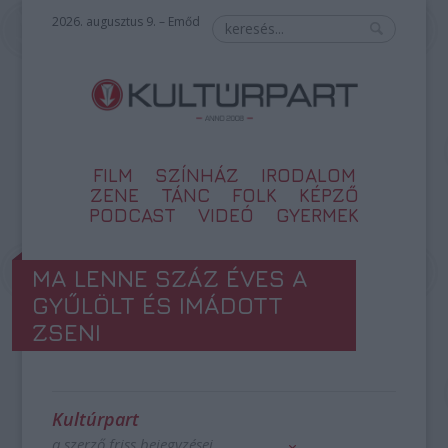
2026. augusztus 9. – Emőd
FILM
SZÍNHÁZ
IRODALOM
ZENE
TÁNC
FOLK
KÉPZŐ
PODCAST
VIDEÓ
GYERMEK
MA LENNE SZÁZ ÉVES A
GYŰLÖLT ÉS IMÁDOTT
ZSENI
Kultúrpart
a szerző friss bejegyzései