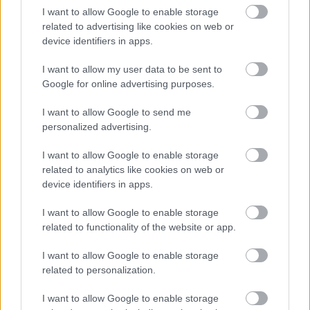
I want to allow Google to enable storage
rendelkező kultúrpolitikusa. Pedig eleinte
related to advertising like cookies on web or
nem sokra tartották színészi képességeit:
device identifiers in apps.
pincért, portást, 2. korhelyt, 3. lovagot, 1.
szolgát játszott. A helyzet 1945 tavaszán
I want to allow my user data to be sent to
változott meg, amikor a kommunista párt az
Google for online advertising purposes.
1943 óta párttag Majort nevezte ki az ország
első társulatának élére. Harmincöt évesen
I want to allow Google to send me
lépett olyan nagynevű elődök örökébe, mint
personalized advertising.
Ambrus Zoltán, Németh Antal, Hevesi Sándor.
I want to allow Google to enable storage
related to analytics like cookies on web or
Megbízatását egyfajta pártfeladatnak
device identifiers in apps.
tekintette, mert a színházigazgatáshoz
valójában nem értett. Tizenhét évvel később,
I want to allow Google to enable storage
1962-ben váltották le, ezután főrendezője lett
related to functionality of the website or app.
a színháznak, de befolyása a hetvenes évek
végéig mit sem csökkent. Major azt vallotta,
I want to allow Google to enable storage
színházat csak dühösen lehet csinálni, a
related to personalization.
legjobbakkal kell dolgozni, és a legjobbat
I want to allow Google to enable storage
létrehozni. Igazi színházcsináló volt, akinek