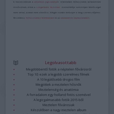
A hozzászólások a
vonatkozó jogszabályok
értelmében felhasználói tartalomnak
minősülnek, értük a
szolgáltatás technikai
üzemeltetője semmilyen felelősséget
nem vállal, azokat nem ellenőrzi. Kifogás esetén forduljon a blog szerkesztőjéhez.
Részletek a
Felhasználási feltételekben
és az
adatvédelmi tájékoztatóban
.
Legolvasottabb
Megdöbbentő fotók a néptelen fővárosról
Top 10: ezek a legjobb szerelmes filmek
A 10 legütősebb drogos film
Megjöttek a meztelen hősnők
Meztelenség és anatómia
A forradalom egy holland fotós szemével
A legizgalmasabb fotók 2015-ből
Meztelen fővárosiak
Készülőben a nagy meztelen album