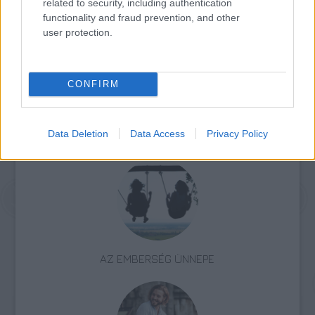
related to security, including authentication
nevéhez legendás alakítások, emlékezetes
functionality and fraud prevention, and other
rendezések fűződnek.
user protection.
Forrás:
MTI
CONFIRM
Színház
Jubileum
Data Deletion
Data Access
Privacy Policy
AZ EMBERSÉG ÜNNEPE