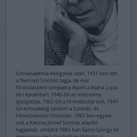
Színiakadémia elvégzése után, 1931-ben lett
a Nemzeti Színház tagja, de már
főiskolásként színpadra lépett a Blaha Lujza
téri épületben. 1945-től az intézmény
igazgatója, 1962-től a főrendezője volt, 1947-
től évtizedekig tanított a Színház- és
Filmművészeti Főiskolán. 1982-ben egyike
volt a Katona József Színház alapító
tagjainak, utoljára 1983-ban Spiró György Az
imposztor című darabjában láthatta a