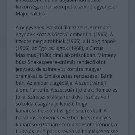
közönség, ezt a szerepet a szerző egyenesen
Majornak írta.
A negyvenes évektől filmezett is, szerepelt
egyebek közt A kőszívű ember fiai (1965), A
tizedes meg a többiek (1965), a Hideg napok
(1966), az Egri csillagok (1968), a Circus
Maximus (1980) című alkotásokban. Mintegy
húsz Shakespeare-drámát rendezőként
jegyzett, de színre vitt kortárs magyar
drámákat is. Emlékezetes rendezései: Bánk
bán, Az ember tragédiája, A szentivánéji
álom, Tartuffe, A szecsuáni jólélek, Rómeó és
Júlia. Színészi skálája rendkívül széles volt,
sokoldalúságára jellemző, hogy
kabarészínészként is igen sikeres volt. A
hatvanas-hetvenes években kétszemélyes
kabarésorozatban szerepelt Psota Irénnel, a
Lujza és Jenő páros révén vált emlékezetessé