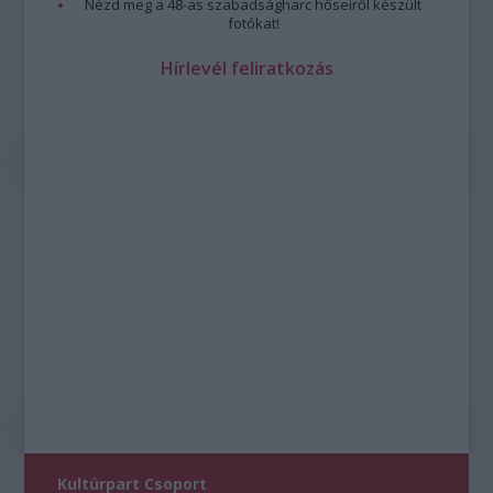
Nézd meg a 48-as szabadságharc hőseiről készült
fotókat!
Hírlevél feliratkozás
Kultúrpart Csoport