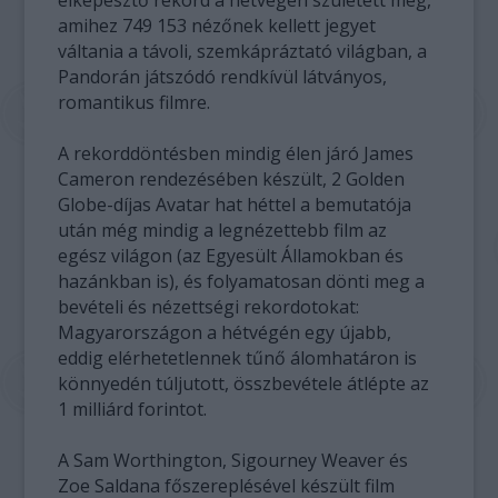
elképesztő rekord a hétvégén született meg,
amihez 749 153 nézőnek kellett jegyet
váltania a távoli, szemkápráztató világban, a
Pandorán játszódó rendkívül látványos,
romantikus filmre.
A rekorddöntésben mindig élen járó James
Cameron rendezésében készült, 2 Golden
Globe-díjas Avatar hat héttel a bemutatója
után még mindig a legnézettebb film az
egész világon (az Egyesült Államokban és
hazánkban is), és folyamatosan dönti meg a
bevételi és nézettségi rekordotokat:
Magyarországon a hétvégén egy újabb,
eddig elérhetetlennek tűnő álomhatáron is
könnyedén túljutott, összbevétele átlépte az
1 milliárd forintot.
A Sam Worthington, Sigourney Weaver és
Zoe Saldana főszereplésével készült film