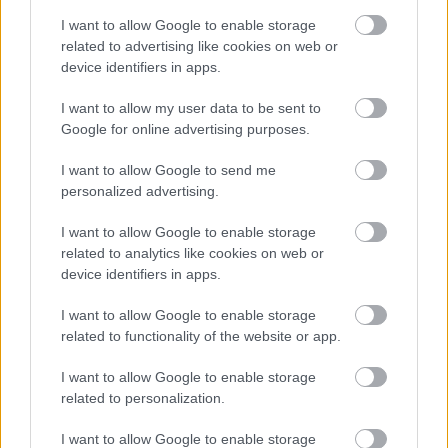
049 518
I want to allow Google to enable storage
10 Gyűrük Ura InterCom 2002. január 10. 582
related to advertising like cookies on web or
517 644
device identifiers in apps.
I want to allow my user data to be sent to
Google for online advertising purposes.
Film
Filmek
Hollywoodi filmipar
I want to allow Google to send me
personalized advertising.
I want to allow Google to enable storage
related to analytics like cookies on web or
device identifiers in apps.
I want to allow Google to enable storage
related to functionality of the website or app.
SZEMBE MERSZ NÉZNI AZZAL, AKIVÉ
VÁLHATTÁL VOLNA?
I want to allow Google to enable storage
related to personalization.
I want to allow Google to enable storage