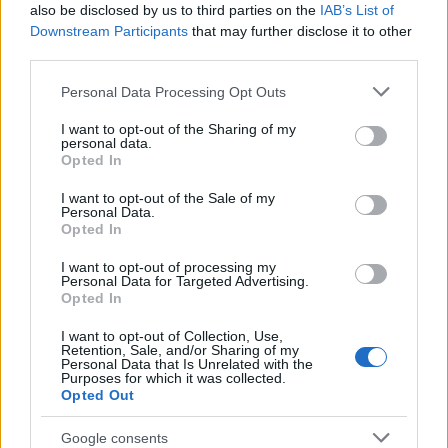
Minden Idők Top 10 - Magyarország
also be disclosed by us to third parties on the
IAB’s List of
2010. január 24-ig
Downstream Participants
that may further disclose it to other
CÍM FORGALMAZÓ BEMUTATÓ
third parties.
ÖSSZBEVÉTEL
Please note that this website/app uses one or more Google
1 Avatar 3D InterCom 2009. december 17. 1
Personal Data Processing Opt Outs
services and may gather and store information including but
066 463 750
not limited to your visit or usage behaviour. You may click to
I want to opt-out of the Sharing of my
2 Jégkorszak 3. - 3D InterCom 2009. július 1.
personal data.
grant or deny consent to Google and its third-party tags to
773 107 070
Opted In
use your data for below specified purposes in below Google
3 Mamma Mia! UIP 2008. július 17. 750 418
consent section.
I want to opt-out of the Sale of my
345
Personal Data.
4 Harry Potter és a bölcsek köve InterCom
Opted In
2001. december 13. 690 680 836
I want to opt-out of processing my
5 Harmadik Shrek UIP 2007. június 14. 675
Personal Data for Targeted Advertising.
366 064
Opted In
6 Star Wars 2 InterCom 2002. május 16. 639
I want to opt-out of Collection, Use,
579 319
Retention, Sale, and/or Sharing of my
Personal Data that Is Unrelated with the
7 Shrek 2 UIP 2004. július 1. 617 973 157
Purposes for which it was collected.
8 Star Wars 3 InterCom 2005. május 19. 614
Opted Out
333 804
9 Gyűrük Ura 3 InterCom 2004. január 8. 614
Google consents