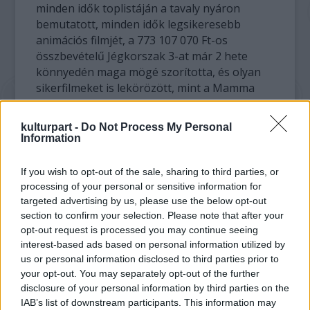
minden idők toplistáján a tavaly nyáron
bemutatott, minden idők legsikeresebb
animációs filmjét, a 773 107 070 Ft-os
összbevételű Jégkorszak 3-at már 2 hete
könnyedén maga mögé szorította, és olyan
sikerfilmeket is lekörözött, mint a Mamma
Mia! (750 418 345 Ft) vagy a Harry Potter és a
bölcsek köve (690 680 836 Ft).
kulturpart -
Do Not Process My Personal
Information
A film az USA-ban immár a hatodik hete áll a
toplista élén (1998 óta erre sem volt példa): a
If you wish to opt-out of the sale, sharing to third parties, or
hétvégén meghaladta A sötét lovag 533,3
processing of your personal or sensitive information for
millió dolláros bevételi rekordját, így már csak
targeted advertising by us, please use the below opt-out
a – szintén James Cameron rendezésében
section to confirm your selection. Please note that after your
készült - Titanic választja el a minden idők
opt-out request is processed you may continue seeing
interest-based ads based on personal information utilized by
legsikeresebb filmje címtől, csakúgy mint a
us or personal information disclosed to third parties prior to
nemzetközi toplistán.
your opt-out. You may separately opt-out of the further
disclosure of your personal information by third parties on the
IAB’s list of downstream participants. This information may