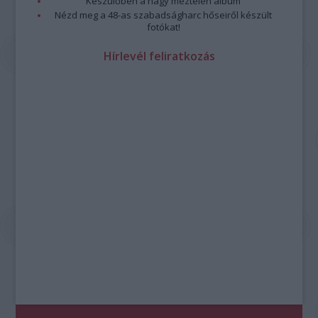
Készülőben a nagy meztelen album
Nézd meg a 48-as szabadságharc hőseiről készült
fotókat!
Hírlevél feliratkozás