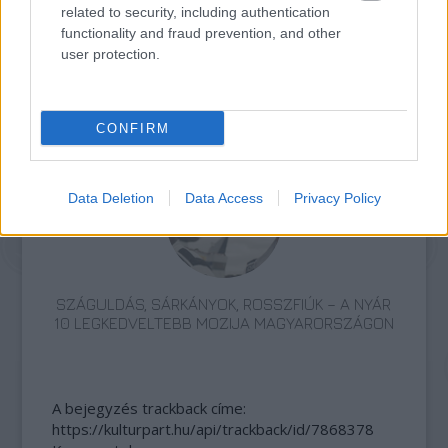
related to security, including authentication
functionality and fraud prevention, and other
user protection.
TERMÉSZETFELETTI ERŐK ÉS ELFELEDETT
TITKOK: ITT A SHELBY OAKS – A GONOSZ
CONFIRM
NYOMÁBAN MAGYAR ELŐZETESE
Data Deletion
Data Access
Privacy Policy
SZÁGULDÁS, SÁRKÁNYOK, ROSSZFIÚK – A NYÁR
10 LEGKEDVELTEBB MOZIJA MAGYARORSZÁGON
A bejegyzés trackback címe:
https://kulturpart.hu/api/trackback/id/7868378