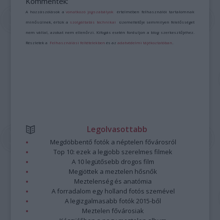
Kommentek:
A hozzászólások a
vonatkozó jogszabályok
értelmében felhasználói tartalomnak
minősülnek, értük a
szolgáltatás technikai
üzemeltetője semmilyen felelősséget
nem vállal, azokat nem ellenőrzi. Kifogás esetén forduljon a blog szerkesztőjéhez.
Részletek a
Felhasználási feltételekben
és az
adatvédelmi tájékoztatóban
.
Legolvasottabb
Megdöbbentő fotók a néptelen fővárosról
Top 10: ezek a legjobb szerelmes filmek
A 10 legütősebb drogos film
Megjöttek a meztelen hősnők
Meztelenség és anatómia
A forradalom egy holland fotós szemével
A legizgalmasabb fotók 2015-ből
Meztelen fővárosiak