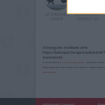
AZ EMBERSÉG
ETNOFON AZ I.
ÜNNEPE
ONIFESZT-EN
A bejegyzés trackback címe:
https://kulturpart.hu/api/trackback/id
Kommentek:
A hozzászólások a
vonatkozó jogszabályok
értelmében felhas
felelősséget nem vállal, azokat nem ellenőrzi. Kifogás esetén 
tájékoztatóban
.
Kultúrpart Csoport
Kap