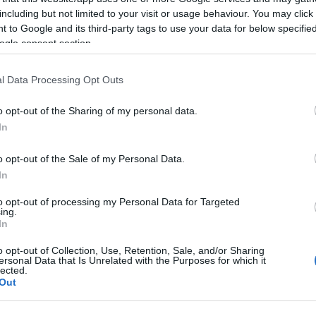
including but not limited to your visit or usage behaviour. You may click 
 to Google and its third-party tags to use your data for below specifi
ogle consent section.
l Data Processing Opt Outs
o opt-out of the Sharing of my personal data.
In
o opt-out of the Sale of my Personal Data.
In
to opt-out of processing my Personal Data for Targeted
ing.
In
o opt-out of Collection, Use, Retention, Sale, and/or Sharing
ersonal Data that Is Unrelated with the Purposes for which it
 berángatta a fotóst a helyiségbe, ahol embereivel
lected.
y adja át a fényképezőgép memóriakártyáját, rajta a
Out