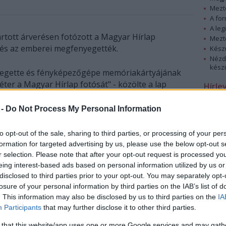
Mezt
A fo
A leg
artott árverésen fotózott a Magyar Hírlap
Mezt
 és az emberei megfenyegették.
Kész
Nézd
készü
yegette és fényképezőgépe memóriakártyájának
ter a Magyar Hírlap fotósát" - közölte a lap
Hírle
 -
Do Not Process My Personal Information
 Zsoltot az Árverező Ház Zrt. egyik árverésén
születéért, zsarolásért és más súlyos
to opt-out of the sale, sharing to third parties, or processing of your per
számtalan további bűnnel vádolt Tasnádi".
formation for targeted advertising by us, please use the below opt-out s
r selection. Please note that after your opt-out request is processed y
lannak tartott licitáláson a sajtó képviselői is
eing interest-based ads based on personal information utilized by us or
 és fotósa, aki felvételeket készített a "láthatóan
disclosed to third parties prior to your opt-out. You may separately opt-
losure of your personal information by third parties on the IAB’s list of
atokat egy külön szobából dirigáló Tasnádiról".
. This information may also be disclosed by us to third parties on the
IA
Participants
that may further disclose it to other third parties.
 that this website/app uses one or more Google services and may gath