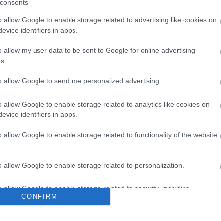
consents
lkozások Érdekvédelmi Szövetségének elnöke és a
, akik kiszabadították Burger Zsoltot a szobából.
o allow Google to enable storage related to advertising like cookies on
evice identifiers in apps.
y időközben rendőrök érkeztek a helyszínre, ám ők
o allow my user data to be sent to Google for online advertising
ssza, és Tasnádi Pétert is hagyták szabadon
s.
to allow Google to send me personalized advertising.
zerkesztője elmondta, hogy feljelentést eddig nem
endőrfőkapitányhoz fordultak, hogy vizsgálja ki az
o allow Google to enable storage related to analytics like cookies on
evice identifiers in apps.
o allow Google to enable storage related to functionality of the website
o allow Google to enable storage related to personalization.
o allow Google to enable storage related to security, including
CONFIRM
cation functionality and fraud prevention, and other user protection.