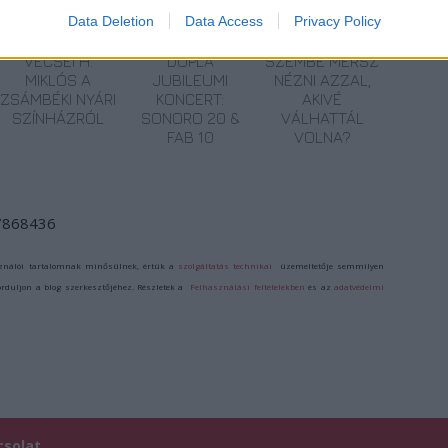
Data Deletion
Data Access
Privacy Policy
VECSEI H.
DUPLA
SZEMBE MERSZ
MIKLÓS A
JUBILEUMI
NÉZNI AZZAL,
ZSÁMBÉKI NYÁRI
KONCERT:
AKIVÉ
SZÍNHÁZRÓL
SONORO 20 &
VÁLHATTÁL
FAB 10
VOLNA?
/7868436
ználói tartalomnak minősülnek, értük a
szolgáltatás technikai
üzemeltetője semmilyen
forduljon a blog szerkesztőjéhez. Részletek a
Felhasználási feltételekben
és az
adatvédelmi
csolat