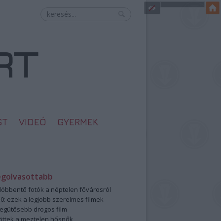
ST
VIDEÓ
GYERMEK
egolvasottabb
öbbentő fotók a néptelen fővárosról
0: ezek a legjobb szerelmes filmek
legütősebb drogos film
öttek a meztelen hősnők