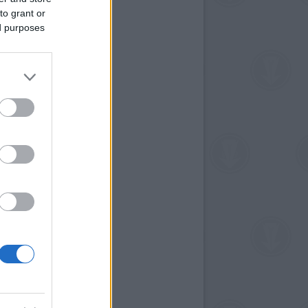
to grant or
ed purposes