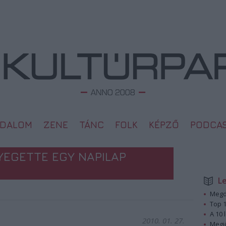
ODALOM
ZENE
TÁNC
FOLK
KÉPZŐ
PODCA
YEGETTE EGY NAPILAP
L
Megd
Top 1
A 10 
2010. 01. 27.
Megj