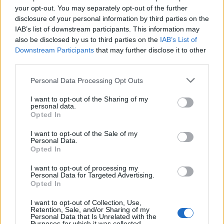
Eddig harminchárom kötete jelent meg és
your opt-out. You may separately opt-out of the further
négy drámáját mutatták be. Írt regényeket,
disclosure of your personal information by third parties on the
novellákat, filmforgatókönyveket.
IAB’s list of downstream participants. This information may
Legismertebb regényei: Zenga zének, A New
also be disclosed by us to third parties on the
IAB’s List of
York-Budapest metró, Szenvedélyes
Downstream Participants
that may further disclose it to other
emberek, Félnóta, Anya csak egy van, Apák
third parties.
könyve, Utazások Erotikában. Ő írta a
Please note that this website/app uses one or more Google
Personal Data Processing Opt Outs
Szamba, a Csók, anyu és az Ámbár tanár úr
services and may gather and store information including but
című film forgatókönyvét. Regényei a tavalyi
not limited to your visit or usage behaviour. You may click to
I want to opt-out of the Sharing of my
évben az amerikai könyvpiacon is szép sikert
personal data.
grant or deny consent to Google and its third-party tags to
Opted In
értek el.
use your data for below specified purposes in below Google
consent section.
I want to opt-out of the Sale of my
Personal Data.
Opted In
I want to opt-out of processing my
Irodalom
Szépirodalom
Jubileum
Personal Data for Targeted Advertising.
Opted In
I want to opt-out of Collection, Use,
Retention, Sale, and/or Sharing of my
Personal Data that Is Unrelated with the
Purposes for which it was collected.