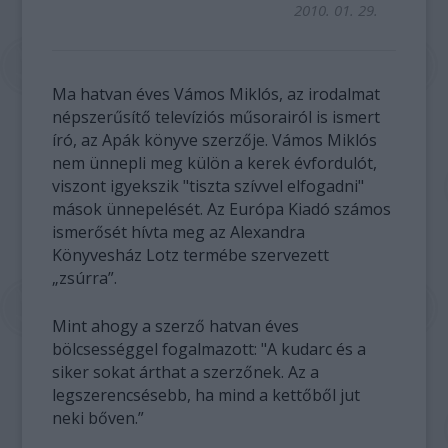
2010. 01. 29.
Ma hatvan éves Vámos Miklós, az irodalmat
népszerűsítő televíziós műsorairól is ismert
író, az Apák könyve szerzője. Vámos Miklós
nem ünnepli meg külön a kerek évfordulót,
viszont igyekszik "tiszta szívvel elfogadni"
mások ünnepelését. Az Európa Kiadó számos
ismerősét hívta meg az Alexandra
Könyvesház Lotz termébe szervezett
„zsúrra”.
Mint ahogy a szerző hatvan éves
bölcsességgel fogalmazott: "A kudarc és a
siker sokat árthat a szerzőnek. Az a
legszerencsésebb, ha mind a kettőből jut
neki bőven.”