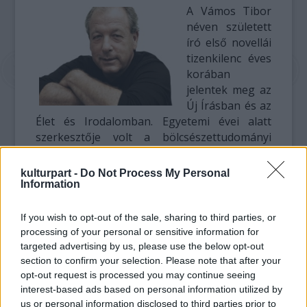
A Vámos Tibor
néven született
író első novellái
tizenkilenc éves
korában
jelentek meg az
Új Írásban és az
Élet és Irodalomban. Egyetemi évei alatt
szerkesztője volt a bölcsészettudományi
karon megjelenő Jelenlét című folyóiratnak,
majd 1975-1992 között az Objektív filmstúdió
kulturpart -
Do Not Process My Personal
dramaturgja volt. 1988-1990 között Fulbright-
Information
ösztöndíjjal az Egyesült Államokban élt, 1990-
től a The Nation című amerikai hetilap kelet-
If you wish to opt-out of the sale, sharing to third parties, or
európai tudósítójaként dolgozott. 1991-ben
processing of your personal or sensitive information for
alapította a kortárs magyar és külföldi
targeted advertising by us, please use the below opt-out
section to confirm your selection. Please note that after your
irodalmat megjelentető Ab Ovo kiadót,
opt-out request is processed you may continue seeing
melynek 1995-ig igazgatója volt.
interest-based ads based on personal information utilized by
us or personal information disclosed to third parties prior to