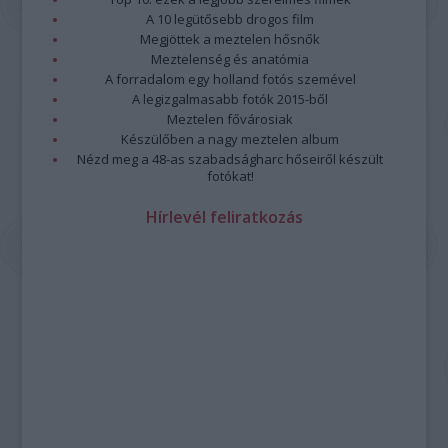
A 10 legütősebb drogos film
Megjöttek a meztelen hősnők
Meztelenség és anatómia
A forradalom egy holland fotós szemével
A legizgalmasabb fotók 2015-ből
Meztelen fővárosiak
Készülőben a nagy meztelen album
Nézd meg a 48-as szabadságharc hőseiről készült
fotókat!
Hírlevél feliratkozás