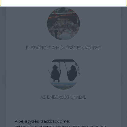
ELSTARTOLT A MŰVÉSZETEK VÖLGYE
AZ EMBERSÉG ÜNNEPE
A bejegyzés trackback címe: