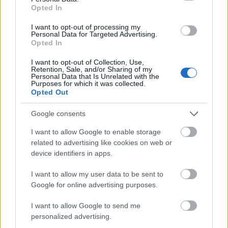
Vizin Viktória, amennyiben Borodina állapota
Opted In
nem javul, szombaton is fellép a
I want to opt-out of processing my
Metropolitan Operaházban. Összesen hat
Personal Data for Targeted Advertising.
alkalommal énekelheti el Carmen szerepét,
Opted In
az orosz sztár ugyanis ennyi alkalomra
I want to opt-out of Collection, Use,
szerződött.
Retention, Sale, and/or Sharing of my
Personal Data that Is Unrelated with the
Purposes for which it was collected.
A magyar mezzoszoprán az utóbbi években
Opted Out
több amerikai színházban is sikert aratott a
Bizet-opera címszerepével. 2006-ban a New
Google consents
York-i Carnegie Hallban is szerepelt egy 56-
I want to allow Google to enable storage
os emlékkoncerten, 2008 őszén a Placido
related to advertising like cookies on web or
Domingo vezette Los Angeles-i Operaházban
device identifiers in apps.
vitte sikerre a szerepet. A szerdai New York-i
volt a 74. Carmenje. A Metropolitan Operában
I want to allow my user data to be sent to
a tavalyi szezonban debütált, akkor egy
Google for online advertising purposes.
másik cigánylány szerepére hívták meg, Verdi
Rigolettójában énekelte Magdalénát.
I want to allow Google to send me
personalized advertising.