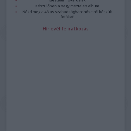
Meztelen fővárosiak
Készülőben a nagy meztelen album
Nézd meg a 48-as szabadságharc hőseiről készült
fotókat!
Hírlevél feliratkozás