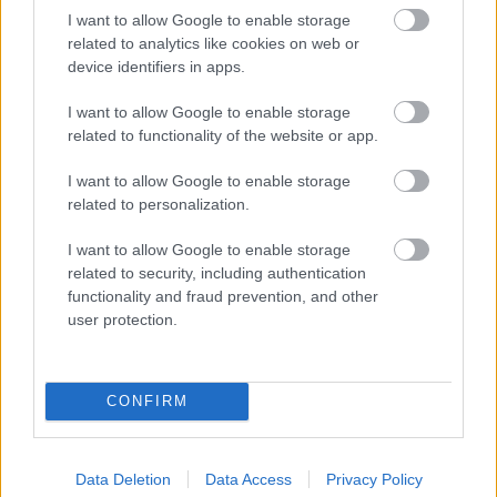
A mezzoszoprán Magyarországon
I want to allow Google to enable storage
legközelebb márciusban lép fel két
related to analytics like cookies on web or
Shakespeare-esten; 13-án Budapesten, az
device identifiers in apps.
Óbudai Társaskörben, 16-án pedig a
Kecskeméti Tavaszi Fesztivál megnyitóján, az
I want to allow Google to enable storage
ottani Katona József Színházban.
related to functionality of the website or app.
I want to allow Google to enable storage
related to personalization.
Zene
Opera
I want to allow Google to enable storage
related to security, including authentication
functionality and fraud prevention, and other
user protection.
CONFIRM
JJ MEGNYERTE AZ EUROVÍZIÓS DALFESZTIVÁLT,
MELYBEN A BUDAPEST SCORING ORCHESTRA IS
Data Deletion
Data Access
Privacy Policy
KÖZREMŰKÖDÖTT