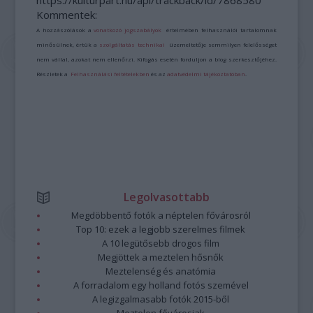
https://kulturpart.hu/api/trackback/id/7868580
Kommentek:
A hozzászólások a
vonatkozó jogszabályok
értelmében felhasználói tartalomnak
minősülnek, értük a
szolgáltatás technikai
üzemeltetője semmilyen felelősséget
nem vállal, azokat nem ellenőrzi. Kifogás esetén forduljon a blog szerkesztőjéhez.
Részletek a
Felhasználási feltételekben
és az
adatvédelmi tájékoztatóban
.
Legolvasottabb
Megdöbbentő fotók a néptelen fővárosról
Top 10: ezek a legjobb szerelmes filmek
A 10 legütősebb drogos film
Megjöttek a meztelen hősnők
Meztelenség és anatómia
A forradalom egy holland fotós szemével
A legizgalmasabb fotók 2015-ből