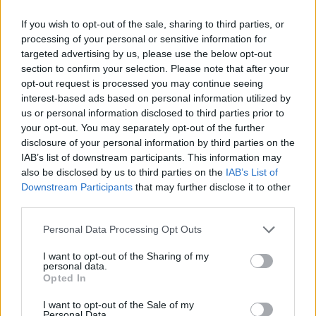
főigazgató-helyettese ujjongott, a zenei
igazgató is a nyakamba ugrott a végén" -
If you wish to opt-out of the sale, sharing to third parties, or
mondta.
processing of your personal or sensitive information for
targeted advertising by us, please use the below opt-out
Az AP kritikusa, akinek cikkét pénteken
section to confirm your selection. Please note that after your
tucatnyi újság átvette, Vizin meggyőző,
opt-out request is processed you may continue seeing
eleven alakítását dicsérte, megjegyezve, hogy
interest-based ads based on personal information utilized by
már a világ sok operaházában különleges
us or personal information disclosed to third parties prior to
your opt-out. You may separately opt-out of the further
sikert ért el a tüzes cigánylány szerepében.
disclosure of your personal information by third parties on the
IAB’s list of downstream participants. This information may
"Ebben a szerepben én mindenemet meg
also be disclosed by us to third parties on the
IAB’s List of
tudtam mutatni" - mondta az operaénekes,
Downstream Participants
that may further disclose it to other
hozzátéve, álmodni sem mert arról, hogy a
third parties.
Metropolitan Operában egy premier
főszerepébe ugorhasson be. "Elismertek,
Please note that this website/app uses one or more Google
Personal Data Processing Opt Outs
services and may gather and store information including but
ennek most már biztosan lesz folytatása" -
not limited to your visit or usage behaviour. You may click to
I want to opt-out of the Sharing of my
fogalmazott. Mint kifejtette, új kapuk nyílnak
personal data.
grant or deny consent to Google and its third-party tags to
meg az előtt, aki színvonalasan előad egy
Opted In
use your data for below specified purposes in below Google
címszerepet a Metben.
consent section.
I want to opt-out of the Sale of my
Personal Data.