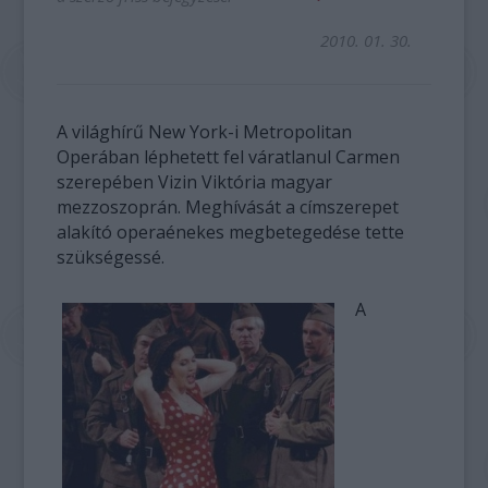
2010. 01. 30.
A világhírű New York-i Metropolitan
Operában léphetett fel váratlanul Carmen
szerepében Vizin Viktória magyar
mezzoszoprán. Meghívását a címszerepet
alakító operaénekes megbetegedése tette
szükségessé.
A