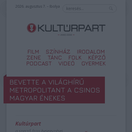
2026. augusztus 7. – Ibolya
FILM
SZÍNHÁZ
IRODALOM
ZENE
TÁNC
FOLK
KÉPZŐ
PODCAST
VIDEÓ
GYERMEK
BEVETTE A VILÁGHÍRŰ
METROPOLITANT A CSINOS
MAGYAR ÉNEKES
Kultúrpart
a szerző friss bejegyzései