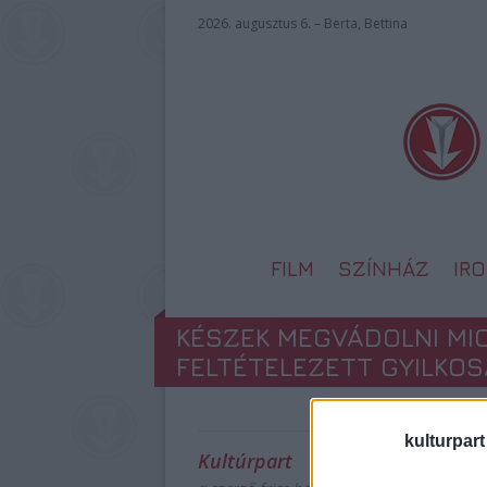
2026. augusztus 6. – Berta, Bettina
FILM
SZÍNHÁZ
IR
KÉSZEK MEGVÁDOLNI MI
FELTÉTELEZETT GYILKOS
kulturpart
Kultúrpart