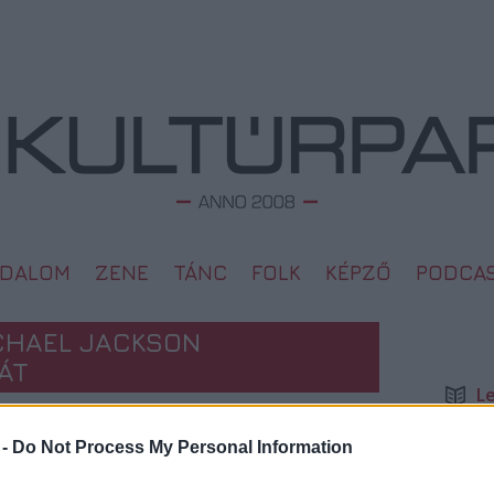
ODALOM
ZENE
TÁNC
FOLK
KÉPZŐ
PODCA
CHAEL JACKSON
ÁT
L
Megd
Top 1
 -
Do Not Process My Personal Information
A 10 
2010. 01. 30.
Megj