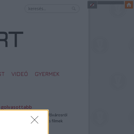
ST
VIDEÓ
GYERMEK
egolvasottabb
öbbentő fotók a néptelen fővárosról
0: ezek a legjobb szerelmes filmek
legütősebb drogos film
öttek a meztelen hősnők