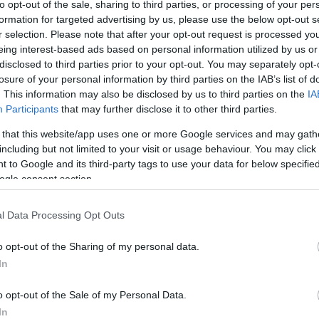
to opt-out of the sale, sharing to third parties, or processing of your per
Mezt
formation for targeted advertising by us, please use the below opt-out s
A fo
r selection. Please note that after your opt-out request is processed y
A leg
eing interest-based ads based on personal information utilized by us or
ndékolatlan emberöléssel Michael Jackson
Mezt
disclosed to third parties prior to your opt-out. You may separately opt-
Kész
losure of your personal information by third parties on the IAB’s list of
Nézd
. This information may also be disclosed by us to third parties on the
IA
készü
r. Conrad Murrayt, akit azzal vádolnak, hogy a
Participants
that may further disclose it to other third parties.
 Jackson halálához, állítja több hatósági forrásra
Hírle
 that this website/app uses one or more Google services and may gath
including but not limited to your visit or usage behaviour. You may click 
 to Google and its third-party tags to use your data for below specifi
 még nem találkoztak az ügyésszel, hogy
ogle consent section.
ényét, de az ügyész eddig is szorosan
eri a felgyűlt anyagokat.
l Data Processing Opt Outs
dolhatják az orvost szándékolatlan emberöléssel.
o opt-out of the Sharing of my personal data.
In
o opt-out of the Sale of my Personal Data.
In