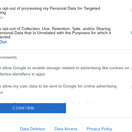
to opt-out of processing my Personal Data for Targeted
ing.
In
o opt-out of Collection, Use, Retention, Sale, and/or Sharing
ersonal Data that Is Unrelated with the Purposes for which it
lected.
Out
consents
o allow Google to enable storage related to advertising like cookies on
evice identifiers in apps.
o allow my user data to be sent to Google for online advertising
s.
to allow Google to send me personalized advertising.
CONFIRM
/7868566
o allow Google to enable storage related to analytics like cookies on
evice identifiers in apps.
ználói tartalomnak minősülnek, értük a
szolgáltatás technikai
üzemeltetője semmilyen
Data Deletion
Data Access
Privacy Policy
forduljon a blog szerkesztőjéhez. Részletek a
Felhasználási feltételekben
és az
adatvédelmi