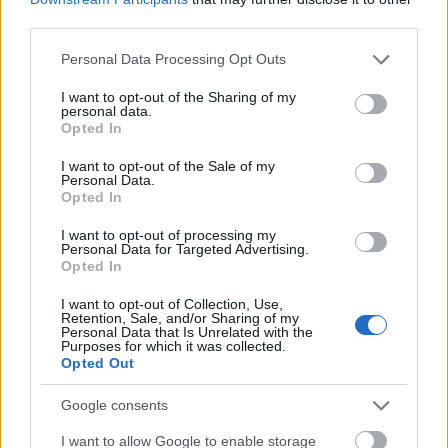
Európáról, a világról? Meghívott előadóink,
third parties.
illetve az Önök segítségével ilyen, és ezekhez
hasonló kérdésekre keressük a választ.
Please note that this website/app uses one or more Google
Personal Data Processing Opt Outs
services and may gather and store information including but
not limited to your visit or usage behaviour. You may click to
I want to opt-out of the Sharing of my
personal data.
grant or deny consent to Google and its third-party tags to
Opted In
use your data for below specified purposes in below Google
Társadalom
Lavór
consent section.
I want to opt-out of the Sale of my
Personal Data.
Opted In
I want to opt-out of processing my
Personal Data for Targeted Advertising.
Opted In
I want to opt-out of Collection, Use,
Retention, Sale, and/or Sharing of my
Personal Data that Is Unrelated with the
SZAVAKKAL FESTENI
Purposes for which it was collected.
Opted Out
Google consents
I want to allow Google to enable storage