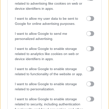
related to advertising like cookies on web or
device identifiers in apps.
KELEMEN BARNABÁS: A FESZTIVÁL AKADÉMIA
I want to allow my user data to be sent to
BUDAPEST JUBILEUMI 10. ÉVADA
Google for online advertising purposes.
I want to allow Google to send me
personalized advertising.
I want to allow Google to enable storage
related to analytics like cookies on web or
device identifiers in apps.
A BALKÁNI ÖRÖMZENE ÜNNEPE BUDAPESTEN
I want to allow Google to enable storage
related to functionality of the website or app.
A bejegyzés trackback címe:
I want to allow Google to enable storage
https://kulturpart.hu/api/trackback/id/7868668
related to personalization.
Kommentek:
I want to allow Google to enable storage
A hozzászólások a
vonatkozó jogszabályok
értelmében felhasználói tartalomnak
related to security, including authentication
minősülnek, értük a
szolgáltatás technikai
üzemeltetője semmilyen felelősséget