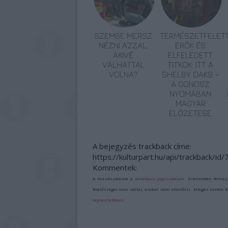
SZEMBE MERSZ
TERMÉSZETFELETT
NÉZNI AZZAL,
ERŐK ÉS
AKIVÉ
ELFELEDETT
VÁLHATTÁL
TITKOK: ITT A
VOLNA?
SHELBY OAKS –
A GONOSZ
NYOMÁBAN
MAGYAR
ELŐZETESE
A bejegyzés trackback címe:
https://kulturpart.hu/api/trackback/id
Kommentek:
A hozzászólások a
vonatkozó jogszabályok
értelmében felhas
felelősséget nem vállal, azokat nem ellenőrzi. Kifogás esetén 
tájékoztatóban
.