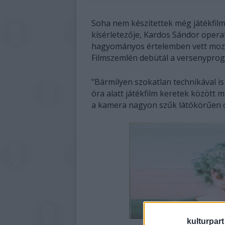
Soha nem készítettek még játékfil
kísérletezője, Kardos Sándor operat
hagyományos értelemben vett mozit
Filmszemlén debütál a versenypro
"Bármilyen szokatlan technikával is
óra alatt játékfilm keretek között 
a kamera nagyon szűk látókörűen cs
kulturpart