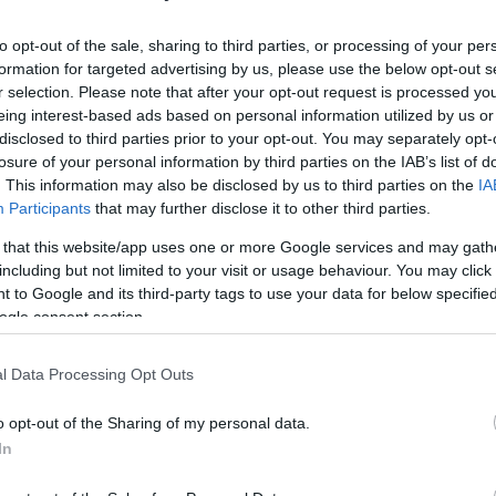
 Maria Rilke John Mortonson temetése című művéből
to opt-out of the sale, sharing to third parties, or processing of your per
osz Odüsszeiájának és Daniel Defoe A londoni
formation for targeted advertising by us, please use the below opt-out s
etnek. A történet egy különös sírásó és egy
r selection. Please note that after your opt-out request is processed y
bepillantást engedve a múlt rejtélyeibe ugyanúgy,
eing interest-based ads based on personal information utilized by us or
disclosed to third parties prior to your opt-out. You may separately opt-
losure of your personal information by third parties on the IAB’s list of
metországban találkozott a célfotó-technikával,
. This information may also be disclosed by us to third parties on the
IA
mazású német rendező készített egy kísérleti
Participants
that may further disclose it to other third parties.
 célfotó kamerával forgatott Résfilm
 that this website/app uses one or more Google services and may gath
hogy egy majdani játékfilmet előkészítsen, a
Résfilm
a
including but not limited to your visit or usage behaviour. You may click 
ti- és kisjátékfilmek fődíját nyerte.
 to Google and its third-party tags to use your data for below specifi
ogle consent section.
érdekelte, hogy valamilyen technikával történetet
sználatának persze vannak hagyományai, de
l Data Processing Opt Outs
 vele. Azzal már mások is kísérleteztek, hogy ez a
kamerát eredetileg arra tervezték és építették,
o opt-out of the Sharing of my personal data.
lássa, és ezzel egyértelműen megmutassa a
In
rjedése a sportban fél évszázaddal ezelőtt volt. "A
dpercenként 25 képkocka reprodukálja számunkra.