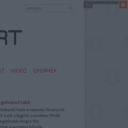
ST
VIDEÓ
GYERMEK
egolvasottabb
öbbentő fotók a néptelen fővárosról
0: ezek a legjobb szerelmes filmek
legütősebb drogos film
öttek a meztelen hősnők