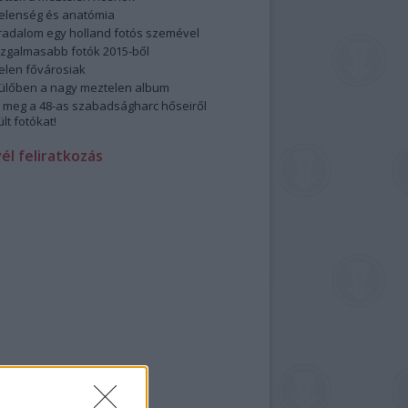
elenség és anatómia
rradalom egy holland fotós szemével
izgalmasabb fotók 2015-ből
elen fővárosiak
ülőben a nagy meztelen album
 meg a 48-as szabadságharc hőseiről
lt fotókat!
vél feliratkozás