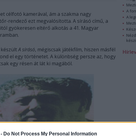
Mezt
A fo
met célfotó kamerával, ám a szakma nagy
A leg
őr-rendező ezt megvalósította. A sírásó című, a
Mezt
ól gyökeresen eltérő alkotás a 41. Magyar
Kész
gramban.
Nézd
készü
 készült
A sírásó
, mégiscsak játékfilm, hiszen másfél
Hírle
mond el egy történetet. A különbség persze az, hogy
ak egy résen át lát ki magából.
 -
Do Not Process My Personal Information