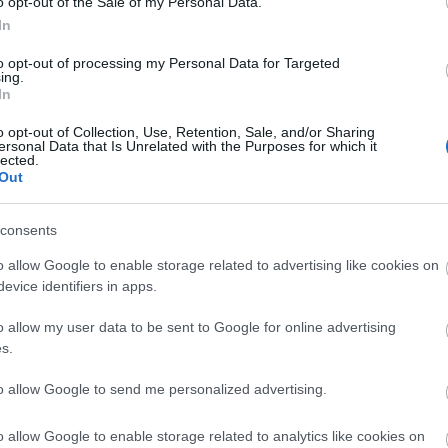
o opt-out of the Sale of my Personal Data.
végtelen sok függőleges vonalat exponál. A
In
 iránya" - mondta az alkotó. Hozzátette:
A sírásó
t
darabbal - készítette, amilyen a hagyományos
to opt-out of processing my Personal Data for Targeted
ing.
In
o opt-out of Collection, Use, Retention, Sale, and/or Sharing
ersonal Data that Is Unrelated with the Purposes for which it
lected.
Out
consents
o allow Google to enable storage related to advertising like cookies on
evice identifiers in apps.
o allow my user data to be sent to Google for online advertising
s.
ákhoz képest a célfotó alkalmazása hihetetlenül
zadrészébe kerül. Normális esetben 30-50 ezer
to allow Google to send me personalized advertising.
ihoz, ehhez képest Kardos Sándor a célfotó-
r anyagból forgatta le A sírásót. A rendező-
o allow Google to enable storage related to analytics like cookies on