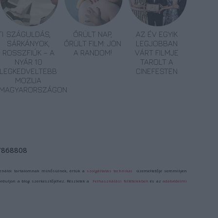
I
SZÁGULDÁS,
ŐRÜLT NAP,
AZ ÉV EGYIK
SÁRKÁNYOK,
ŐRÜLT FILM: JÖN
LEGJOBBAN
ROSSZFIÚK – A
A RANDOM!
VÁRT FILMJE
NYÁR 10
TAROLT A
LEGKEDVELTEBB
CINEFESTEN
MOZIJA
MAGYARORSZÁGON
/7868808
ználói tartalomnak minősülnek, értük a
szolgáltatás technikai
üzemeltetője semmilyen
forduljon a blog szerkesztőjéhez. Részletek a
Felhasználási feltételekben
és az
adatvédelmi