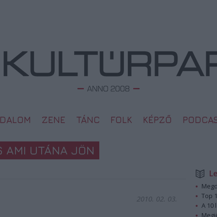
ODALOM
ZENE
TÁNC
FOLK
KÉPZŐ
PODCA
S AMI UTÁNA JÖN
L
Megd
Top 1
2010. 02. 03.
A 10 
Megj