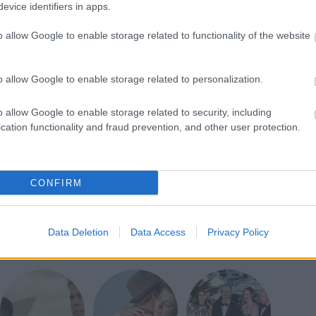
rsanyagot sem kell megvenni, mert a játékfilmek
evice identifiers in apps.
ból bőven megoldható.
A sírásó
mintegy húszmillió
 tizede egy szerény költségvetésű magyar
o allow Google to enable storage related to functionality of the website
o allow Google to enable storage related to personalization.
M&M Film volt, a gyártó az Inforg Stúdió. Kardos
ént olyan filmek fűződnek, mint az
Eldorádó, A
o allow Google to enable storage related to security, including
zséges erotika
- a 41. Magyar Filmszemle játékfilmes
cation functionality and fraud prevention, and other user protection.
ek között operatőrként további két alkotásban
yakozás napjai
, valamint Groó Diana
Vespa
című
CONFIRM
Data Deletion
Data Access
Privacy Policy
0