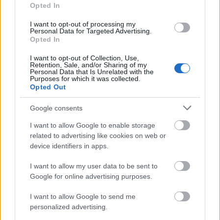
A várpalotai Thury-vár műemlék épületét az
Opted In
uniós támogatással együtt összesen 734
millió forintból újítják fel. A földszinten
I want to opt-out of processing my
Personal Data for Targeted Advertising.
kiállítótermek és egy étteremnek
Opted In
hasznosítható szárny létesül. Az épület
felújított vizesblokkokkal, pelenkázóval,
I want to opt-out of Collection, Use,
Retention, Sale, and/or Sharing of my
gyermekfoglalkoztatóval bővül. A második
Personal Data that Is Unrelated with the
Purposes for which it was collected.
szinten rendezvény- és konferenciatermek
Opted Out
létesülnek és egy ajándékboltot is nyitnak. A
várudvaron szabadtéri színpad és filmszínház
Google consents
kap helyet - ismertette a beruházás részleteit
Németh Árpád, Várpalota polgármestere.
I want to allow Google to enable storage
related to advertising like cookies on web or
device identifiers in apps.
I want to allow my user data to be sent to
Google for online advertising purposes.
I want to allow Google to send me
Műemlék
Képző
personalized advertising.