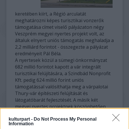
keretében kiírt, a Régió arculatát
meghatározni képes turisztikai vonzerők
támogatása címet viselő pályázaton négy
Veszprém megyei nyertes projekt volt, az
általuk elnyert uniós támogatás meghaladja a
2,2 milliárd forintot - összegezte a pályázat
eredményeit Pál Béla.
A nyertesek közül a sümegi önkormányzat
682 millió forintot kapott a vár integrált
turisztikai felújítására, a Szindbád Nonprofit
Kft. pedig 624 millió forint uniós
támogatással valósíthatja meg a várpalotai
Thury-vár építészeti felújítását és
látogatóbarát fejlesztését. A másik két
megyei nyertes projektnek köszönhetően
tovább folytatódik a pápai termálfürdő
kulturpart -
fejlesztése és kommunikációs központ
Do Not Process My Personal
Information
létesül a veszprémi várban.