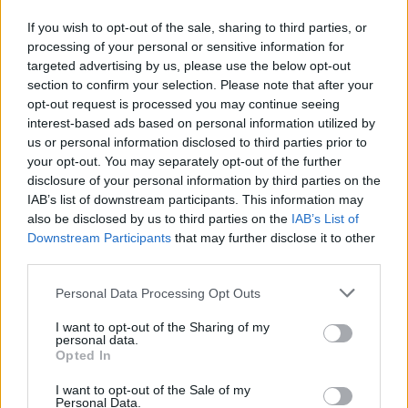
If you wish to opt-out of the sale, sharing to third parties, or
A sümegi vár fejlesztésére összesen 822
processing of your personal or sensitive information for
millió forintot fordítanak, a felújítás során a
targeted advertising by us, please use the below opt-out
kisbástya védőtetőt kap, tervezik a
section to confirm your selection. Please note that after your
felvonóhíd rekonstrukcióját, az Öreg-torony
opt-out request is processed you may continue seeing
alsó termében a panoptikum fejlesztését,
interest-based ads based on personal information utilized by
valamint a kápolna külső-belső felújítását, a
us or personal information disclosed to third parties prior to
nyílászárók cseréjét. A jelenlegi ajándékbolt
your opt-out. You may separately opt-out of the further
helyén kap helyet a lovagterem, ahol
disclosure of your personal information by third parties on the
fegyverkiállítást rendeznek be, hogy a 16-17.
IAB’s list of downstream participants. This information may
also be disclosed by us to third parties on the
IAB’s List of
századból származó szúró- és
Downstream Participants
that may further disclose it to other
vágófegyvereket bemutassák. A projekt
third parties.
részét képezi még hangosító- és
fénytechnikai berendezések beszerzése,
Please note that this website/app uses one or more Google
Personal Data Processing Opt Outs
úgynevezett audioguide rendszer kiépítése.
services and may gather and store information including but
Emellett biztosítják a mozgáskorlátozottak
not limited to your visit or usage behaviour. You may click to
I want to opt-out of the Sharing of my
personal data.
feljutását a várba - közölte Papp Imre
grant or deny consent to Google and its third-party tags to
Opted In
use your data for below specified purposes in below Google
várkapitány.
consent section.
I want to opt-out of the Sale of my
Personal Data.