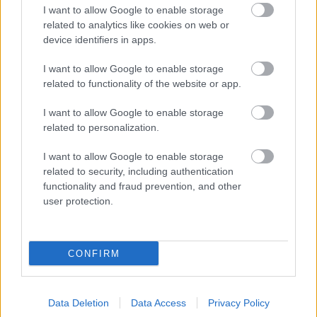
I want to allow Google to enable storage
related to analytics like cookies on web or
device identifiers in apps.
I want to allow Google to enable storage
related to functionality of the website or app.
AZ EMBERSÉG ÜNNEPE
I want to allow Google to enable storage
related to personalization.
I want to allow Google to enable storage
related to security, including authentication
functionality and fraud prevention, and other
user protection.
„NEM TÖBB EZER EMBERRE UTAZUNK, HANEM
EGY VÁLOGATOTT TÁRSASÁGRA”
CONFIRM
A bejegyzés trackback címe:
Data Deletion
Data Access
Privacy Policy
https://kulturpart.hu/api/trackback/id/7869074