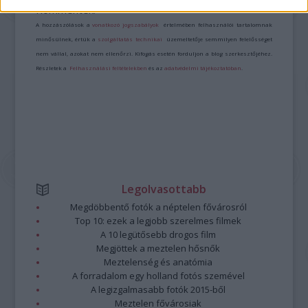
Kommentek:
A hozzászólások a
vonatkozó jogszabályok
értelmében felhasználói tartalomnak
minősülnek, értük a
szolgáltatás technikai
üzemeltetője semmilyen felelősséget
nem vállal, azokat nem ellenőrzi. Kifogás esetén forduljon a blog szerkesztőjéhez.
Részletek a
Felhasználási feltételekben
és az
adatvédelmi tájékoztatóban
.
Legolvasottabb
Megdöbbentő fotók a néptelen fővárosról
Top 10: ezek a legjobb szerelmes filmek
A 10 legütősebb drogos film
Megjöttek a meztelen hősnők
Meztelenség és anatómia
A forradalom egy holland fotós szemével
A legizgalmasabb fotók 2015-ből
Meztelen fővárosiak