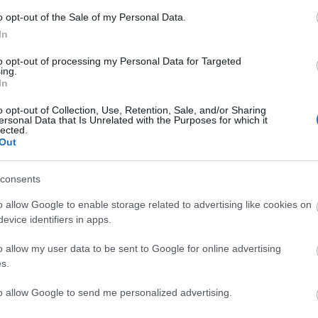
ukció ideje nem haladhatja meg az öt percet.
o opt-out of the Sale of my Personal Data.
In
tt, határidőre beadott jelentkezési lap, amelyen e-
ő. Jelentkezni maximum két kategóriában lehet.
to opt-out of processing my Personal Data for Targeted
ing.
In
o opt-out of Collection, Use, Retention, Sale, and/or Sharing
ersonal Data that Is Unrelated with the Purposes for which it
lected.
Out
consents
o allow Google to enable storage related to advertising like cookies on
evice identifiers in apps.
o allow my user data to be sent to Google for online advertising
„AZ EMBERT
ETNOFON AZ I.
„NEM TÖBB
s.
EMBERRÉ
ONIFESZT-EN
EZER EMBERRE
TETTE…” –
UTAZUNK,
to allow Google to send me personalized advertising.
VASÁRNAP ZÁRT
HANEM EGY
A DOMBOS FEST
VÁLOGATOTT