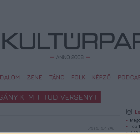
ODALOM
ZENE
TÁNC
FOLK
KÉPZŐ
PODCA
ÁNY KI MIT TUD VERSENYT
L
Megd
Top 1
2010. 02. 09.
A 10 
Megj