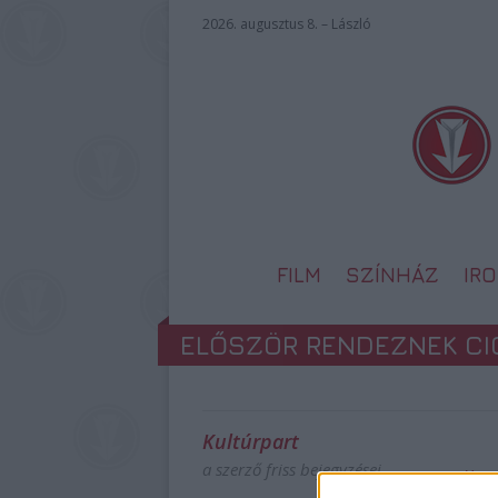
2026. augusztus 8. – László
FILM
SZÍNHÁZ
IR
ELŐSZÖR RENDEZNEK CIG
Kultúrpart
a szerző friss bejegyzései