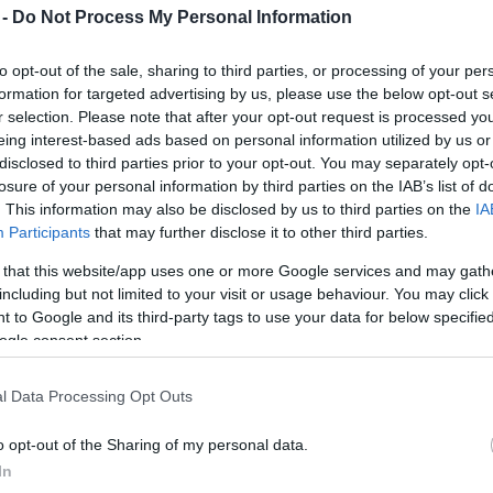
 -
Do Not Process My Personal Information
Mezt
A fo
emondással is lehet indulni az első Országos
A leg
to opt-out of the sale, sharing to third parties, or processing of your per
február végéig lehet jelentkezni.
Mezt
formation for targeted advertising by us, please use the below opt-out s
Kész
r selection. Please note that after your opt-out request is processed y
rszágos Cigány Ki Mit Tud versenyt, az érdeklődők
Nézd
eing interest-based ads based on personal information utilized by us or
készü
ategóriák között szerepel egyebek közt az ének, az
disclosed to third parties prior to your opt-out. You may separately opt-
szikus és modern hangszeres zene, vers, próza és
Hírle
losure of your personal information by third parties on the IAB’s list of
szóló tánc, klasszikus és modern színpadi tánc.
. This information may also be disclosed by us to third parties on the
IA
Participants
that may further disclose it to other third parties.
makultura.hu oldalról tölthetik le, vagy a cigány
 that this website/app uses one or more Google services and may gath
ezhetik be, közölte az Országos Cigány
including but not limited to your visit or usage behaviour. You may click 
 to Google and its third-party tags to use your data for below specifi
ogle consent section.
llampolgárság, a 2009. december 31-ig betöltött 8
 A jelentkező származásával, vagy a produkciójával
l Data Processing Opt Outs
o opt-out of the Sharing of my personal data.
észeti képzésben részesülők csak nem saját
In
 szólisták, duók, triók, csoportok, együttesek