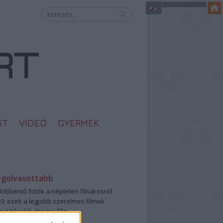
ST
VIDEÓ
GYERMEK
egolvasottabb
öbbentő fotók a néptelen fővárosról
0: ezek a legjobb szerelmes filmek
legütősebb drogos film
öttek a meztelen hősnők