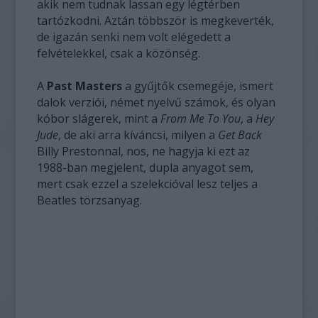
akik nem tudnak lassan egy légtérben
tartózkodni. Aztán többször is megkeverték,
de igazán senki nem volt elégedett a
felvételekkel, csak a közönség.
A
Past Masters
a gyűjtők csemegéje, ismert
dalok verziói, német nyelvű számok, és olyan
kóbor slágerek, mint a
From Me To You
, a
Hey
Jude
, de aki arra kíváncsi, milyen a
Get Back
Billy Prestonnal, nos, ne hagyja ki ezt az
1988-ban megjelent, dupla anyagot sem,
mert csak ezzel a szelekcióval lesz teljes a
Beatles törzsanyag.