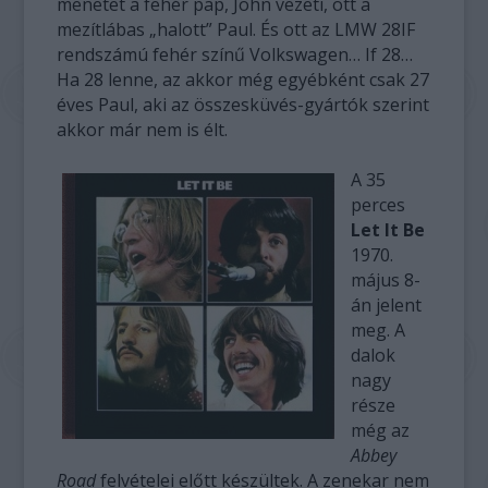
menetet a fehér pap, John vezeti, ott a
mezítlábas „halott” Paul. És ott az LMW 28IF
rendszámú fehér színű Volkswagen… If 28…
Ha 28 lenne, az akkor még egyébként csak 27
éves Paul, aki az összesküvés-gyártók szerint
akkor már nem is élt.
A 35
perces
Let It Be
1970.
május 8-
án jelent
meg. A
dalok
nagy
része
még az
Abbey
Road
felvételei előtt készültek. A zenekar nem