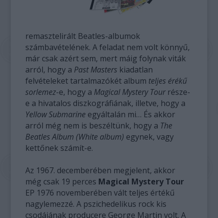
remasztelirált Beatles-albumok
számbavételének. A feladat nem volt könnyű,
már csak azért sem, mert máig folynak viták
arról, hogy a
Past Masters
kiadatlan
felvételeket tartalmazókét album
teljes érékű
sorlemez
-e, hogy a
Magical Mystery Tour
része-
e a hivatalos diszkográfiának, illetve, hogy a
Yellow Submarine
egyáltalán mi… És akkor
arról még nem is beszéltünk, hogy a
The
Beatles Album (White album)
egynek, vagy
kettőnek számít-e.
Az 1967. decemberében megjelent, akkor
még csak 19 perces
Magical Mystery Tour
EP 1976 novemberében vált teljes értékű
nagylemezzé. A pszichedelikus rock kis
csodájának producere George Martin volt. A