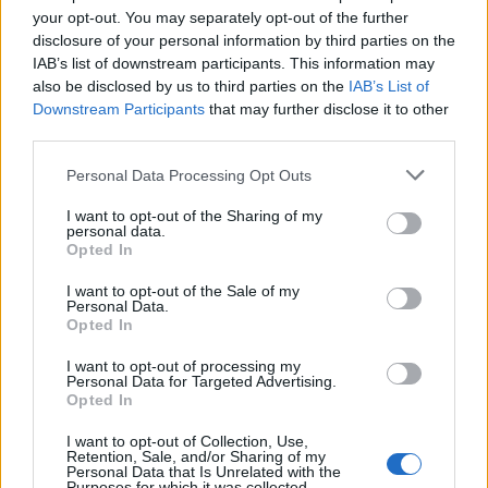
your opt-out. You may separately opt-out of the further
disclosure of your personal information by third parties on the
IAB’s list of downstream participants. This information may
also be disclosed by us to third parties on the
IAB’s List of
Downstream Participants
that may further disclose it to other
third parties.
Submarine
1969. január 17-én jelent meg, az
azonos című rajzfilm „mellékterméke” volt,
Please note that this website/app uses one or more Google
Personal Data Processing Opt Outs
ugyanis azt kell mondjuk, hogy önálló
services and may gather and store information including but
lemeznek nehezen állná meg a helyét. Afféle
not limited to your visit or usage behaviour. You may click to
I want to opt-out of the Sharing of my
personal data.
soundtrack, kizárólag gyűjtők élvezik,
grant or deny consent to Google and its third-party tags to
Opted In
use your data for below specified purposes in below Google
végtére is a lemez fő témája, a címadó dal
consent section.
már 1966-ban megjelent a
Revolver
en, az
All
I want to opt-out of the Sale of my
Personal Data.
You Need Is Love
is megjelent már 1967-ben, a
Opted In
legtöbb dal már évekkel korábban megvolt. A
dalok többsége a korábbi albumok alkotói
I want to opt-out of processing my
Personal Data for Targeted Advertising.
kvalitásához képest szerényebb teljesítmény.
Opted In
A
Hey Buldog
fő témája egy jó kis James Bond-
I want to opt-out of Collection, Use,
Retention, Sale, and/or Sharing of my
motívum is lehetne, de maga a szám nem
Personal Data that Is Unrelated with the
Purposes for which it was collected.