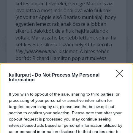
kettes album felvételei, George Martin is azt
javallotta a most már önállóvá váló fiúknak
(ez volt az Apple első Beatles-munkája), hogy
egyetlen lemezt rakjanak össze a jobban
sikerült dalokból, de a fiúk hajthatatlanok
voltak. Már azzal is bentebb lettünk volna, ha
két kevésbé sikerült szám helyett felkerül a
Hey Jude/Revolution
-kislemez. A híres fehér
borítót Richard Hamilton pop art művész
tervezte, aki úgy érezte, hogy meg kell
alkotni a finoman szólva is tarka Sergent
kulturpart -
Do Not Process My Personal
Peppers ellenpontját. Nos, sikerült.
Information
A
Yellow
If you wish to opt-out of the sale, sharing to third parties, or
processing of your personal or sensitive information for
targeted advertising by us, please use the below opt-out
section to confirm your selection. Please note that after your
opt-out request is processed you may continue seeing
interest-based ads based on personal information utilized by
us or personal information disclosed to third parties prior to