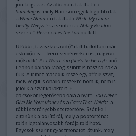
jön ki igazán. Az albumon található a
Someting
is, mely Harrison egyik legjobb dala
a
White Album
on található
While My Guitar
Gently Weeps
és a szintén az
Abbey Road
on
szereplő
Here Comes the Sun
mellett.
Utóbbi „tavaszköszöntő” dalt hallottam már
esküvőn is – ilyen eseményeken is „nagyon
működik”. Az
I Wan’t You (She’s So Heavy)
című
Lennon dalban Moog-szintit is használnak a
fiúk. A lemez második része egy afféle szvit,
mely végül is önálló részekre bomlik, nem is
jelölik a szvít karaktert. E
dalcsokor legerősebb dala a nyitó,
You Never
Give Me Your Money
és a
Carry That Weight
, a
többi szerényebb szerzemény. Szót kell
ejtenünk a borítóról, mely a poptörténet
talán legtalányosabb fotója található.
Egyesek szerint gyászmenetet látunk, mely