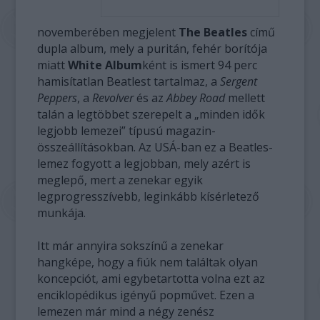
novemberében megjelent
The Beatles
című
dupla album, mely a puritán, fehér borítója
miatt
White Album
ként is ismert 94 perc
hamisítatlan Beatlest tartalmaz, a
Sergent
Peppers
, a
Revolver
és az
Abbey Road
mellett
talán a legtöbbet szerepelt a „minden idők
legjobb lemezei” típusú magazin-
összeállításokban. Az USÁ-ban ez a Beatles-
lemez fogyott a legjobban, mely azért is
meglepő, mert a zenekar egyik
legprogresszívebb, leginkább kísérletező
munkája.
Itt már annyira sokszínű a zenekar
hangképe, hogy a fiúk nem találtak olyan
koncepciót, ami egybetartotta volna ezt az
enciklopédikus igényű popművet. Ezen a
lemezen már mind a négy zenész