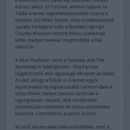
a kezemből
című Zalatnay-számban, melyet
Karesz akkor írt Cininek, amikor hajtott rá.
Talán a lemez legemlékezetesebb száma a
metálos ízű
Helter Skelter
, mely a vidámparkok
spirális hintájáról szól, a Beatles-rajongó
Charles Manson viszont titkos üzenetnek
vélte, mellyel zenekar meghirdette a faji
háborút.
A
Dear Prudence
–amit a Siouxsie and The
Banshees is feldolgozott - Mia Farrow
húgáról szól, akit ugyanúgy elkapott az indiai
őrület, ahogy a fiúkat is. A lemez egyik
legviccesebb és legkarcosabb Lennon-dala a
Glass Onion
, melyet Lennon azoknak a
rajongóknak címzett, akik mindenféle
összesküvés-elméletet és titkos üzeneteket
kerestek a borítókon, a sorok között.
Az első album dalai talán erősebbek, mint a