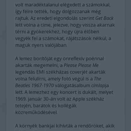
volt maradéktalanul elégedett a számokkal,
így félre tették, hogy dolgozzanak még
rajtuk. Az eredeti elgondolás szerint
Get Back
lett volna a címe, jelezve, hogy vissza akarnak
térni a gyökerekhez, hogy újra élőben
vegyék fel a számokat, rájátszások nélkül, a
maguk nyers valójában.
A lemez borítóját egy önreflexív poénnal
akarták megemelni, a
Please Please Me
legendás EMI székházas coverjét akarták
volna felülírni, amely fotó végül is a
The
Beatles 1967-1970
válogatásalbum
címlap
ja
lett. A lemezhez egy koncert is dukált, melyet
1969. január 30-án volt az Apple székház
tetején, barátok és kollégák
közreműködésével.
A környék bankjai kihívták a rendőröket, akik