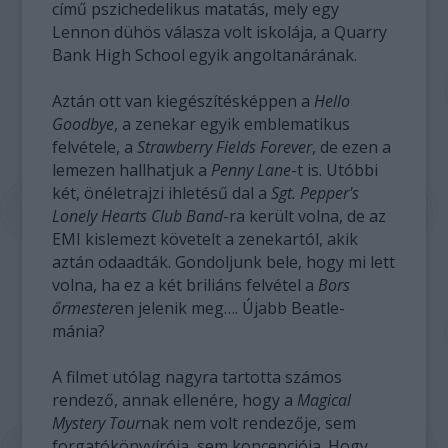
című pszichedelikus matatás, mely egy
Lennon dühös válasza volt iskolája, a Quarry
Bank High School egyik angoltanárának.
Aztán ott van kiegészítésképpen a
Hello
Goodbye
, a zenekar egyik emblematikus
felvétele, a
Strawberry Fields Forever
, de ezen a
lemezen hallhatjuk a
Penny Lane
-t is. Utóbbi
két, önéletrajzi ihletésű dal a
Sgt. Pepper's
Lonely Hearts Club Band
-ra került volna, de az
EMI kislemezt követelt a zenekartól, akik
aztán odaadták. Gondoljunk bele, hogy mi lett
volna, ha ez a két briliáns felvétel a
Bors
őrmester
en jelenik meg…. Újabb Beatle-
mánia?
A filmet utólag nagyra tartotta számos
rendező, annak ellenére, hogy a
Magical
Mystery Tour
nak nem volt rendezője, sem
forgatókönyvírója, sem koncepciója. Hogy