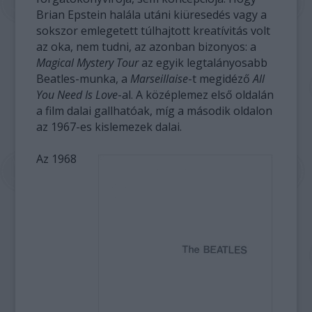
Brian Epstein halála utáni kiüresedés vagy a
sokszor emlegetett túlhajtott kreatívitás volt
az oka, nem tudni, az azonban bizonyos: a
Magical Mystery Tour
az egyik legtalányosabb
Beatles-munka, a
Marseillaise
-t megidéző
All
You Need Is Love
-al. A középlemez első oldalán
a film dalai gallhatóak, míg a második oldalon
az 1967-es kislemezek dalai.
Az 1968