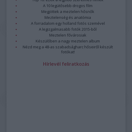
A 10 legütősebb drogos film
Megjöttek a meztelen hősnők
Meztelenség és anatómia
A forradalom egy holland fotós szemével
A legizgalmasabb fotók 2015-ből
Meztelen fővárosiak
Készülőben a nagy meztelen album
Nézd meg a 48-as szabadságharc hőseiről készült
fotókat!
Hírlevél feliratkozás