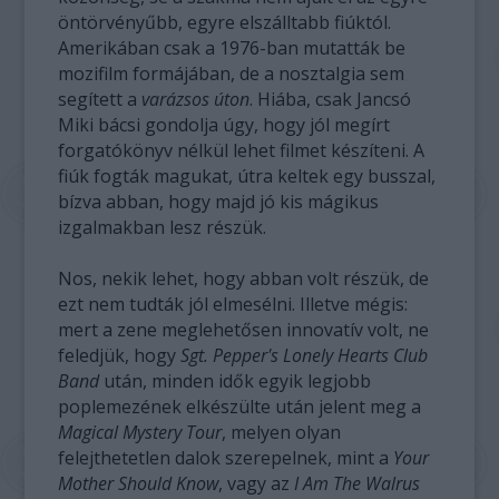
öntörvényűbb, egyre elszálltabb fiúktól.
Amerikában csak a 1976-ban mutatták be
mozifilm formájában, de a nosztalgia sem
segített a
varázsos úton
. Hiába, csak Jancsó
Miki bácsi gondolja úgy, hogy jól megírt
forgatókönyv nélkül lehet filmet készíteni. A
fiúk fogták magukat, útra keltek egy busszal,
bízva abban, hogy majd jó kis mágikus
izgalmakban lesz részük.
Nos, nekik lehet, hogy abban volt részük, de
ezt nem tudták jól elmesélni. Illetve mégis:
mert a zene meglehetősen innovatív volt, ne
feledjük, hogy
Sgt. Pepper's Lonely Hearts Club
Band
után, minden idők egyik legjobb
poplemezének elkészülte után jelent meg a
Magical Mystery Tour
, melyen olyan
felejthetetlen dalok szerepelnek, mint a
Your
Mother Should Know
, vagy az
I Am The Walrus