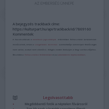
AZ EMBERSÉG ÜNNEPE
A bejegyzés trackback címe:
https://kulturpart.hu/api/trackback/id/7869160
Kommentek:
A hozzászólások a
vonatkozó jogszabályok
értelmében felhasználói tartalomnak
minősülnek, értük a
szolgáltatás technikai
üzemeltetője semmilyen felelősséget
nem vállal, azokat nem ellenőrzi. Kifogás esetén forduljon a blog szerkesztőjéhez.
Részletek a
Felhasználási feltételekben
és az
adatvédelmi tájékoztatóban
.
Legolvasottabb
Megdöbbentő fotók a néptelen fővárosról
Top 10: ezek a legjobb szerelmes filmek