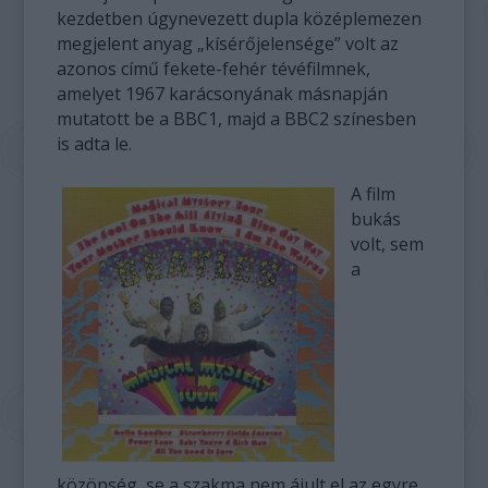
kezdetben úgynevezett dupla középlemezen
megjelent anyag „kísérőjelensége” volt az
azonos című fekete-fehér tévéfilmnek,
amelyet 1967 karácsonyának másnapján
mutatott be a BBC1, majd a BBC2 színesben
is adta le.
A film
bukás
volt, sem
a
közönség, se a szakma nem ájult el az egyre