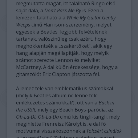
megmutatta magát, itt található Ringo első
saját dala, a
Don’t Pass Me By
is. Ezen a
lemezen található a a
While My Guitar Gently
Weeps
című Harrison-szerzemény, melyet
egyesek a Beatles legjobb felvételének
tartanak, valószínűleg csak azért, hogy
meghökkentsék a „szakértőket”, akik egy
hang alapján megállapítják, hogy melyik
számot szerezte Lennon és melyiket
McCartney. A dal külön érdekessége, hogy a
gitárszólót Eric Clapton játszotta fel.
A lemez tele van emblematikus számokkal
(melyik Beatles album ne lenne tele
emlékezetes számokkal?), ott van a
Back in
the USSR
, mely egy Beach Boys-paródia, az
Ob-La-Di, Ob-La-Da
című kis tingli-tangli, mely
megihlette Frenreisz Károlyt is, e dal fő
motívumai visszaköszönnek a
Tölcsért csinálok