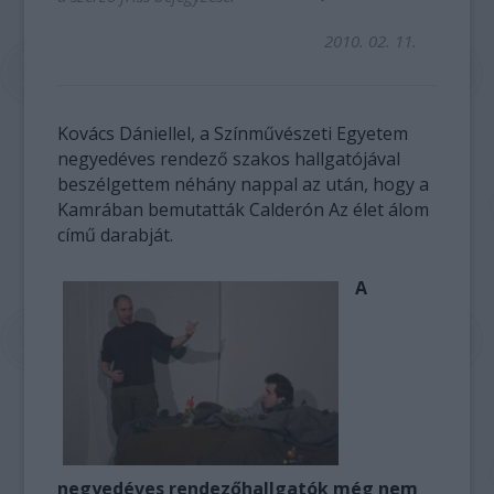
2010. 02. 11.
Kovács Dániellel, a Színművészeti Egyetem
negyedéves rendező szakos hallgatójával
beszélgettem néhány nappal az után, hogy a
Kamrában bemutatták Calderón Az élet álom
című darabját.
A
negyedéves rendezőhallgatók még nem