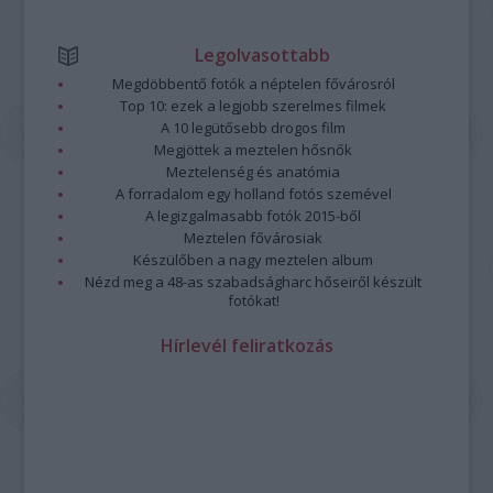
Legolvasottabb
Megdöbbentő fotók a néptelen fővárosról
Top 10: ezek a legjobb szerelmes filmek
A 10 legütősebb drogos film
Megjöttek a meztelen hősnők
Meztelenség és anatómia
A forradalom egy holland fotós szemével
A legizgalmasabb fotók 2015-ből
Meztelen fővárosiak
Készülőben a nagy meztelen album
Nézd meg a 48-as szabadságharc hőseiről készült
fotókat!
Hírlevél feliratkozás