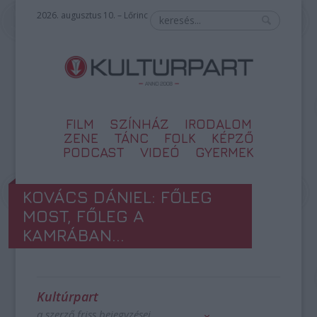
2026. augusztus 10. – Lőrinc
FILM
SZÍNHÁZ
IRODALOM
ZENE
TÁNC
FOLK
KÉPZŐ
PODCAST
VIDEÓ
GYERMEK
KOVÁCS DÁNIEL: FŐLEG
MOST, FŐLEG A
KAMRÁBAN...
Kultúrpart
a szerző friss bejegyzései