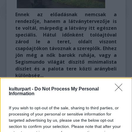
Ennek az előadásnak nemcsak a
rendezője, hanem a látványtervezője is
te voltál, márpedig a látvány itt egészen
speciális. Hátul időnként tolóajtóval
zárod le a teret, oldalt viszont
csapóajtókon távoznak a szereplők. Ehhez
jön még a nők barokk ruhája, vagy a
Segismundo világát díszítő minimalista
díszlet és a palota tere közti aránybeli
különbség...
Jó játéknak tűnt a barokk szélsőséges
kulturpart -
Do Not Process My Personal
Information
léptékeit valahogy a díszletben is
megmutatni. Mikor táj, és mikor terepasztal?
If you wish to opt-out of the sale, sharing to third parties, or
Mikor óriások, kolosszusok a szereplők, és
processing of your personal or sensitive information for
mikor terráriumba zárt apró állatok? Mikor
targeted advertising by us, please use the below opt-out
vagyunk kint, és mikor bent? Össze akartam
section to confirm your selection. Please note that after your
kapcsolni a lengyel hegyvidéket egy szűk