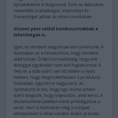
éjszakánként is dolgozunk. Ezek az áldozatok
valamiféle szabadságot, intenzitást és
frissességet adnak az ottani munkának.
Viszont pénz nélkül korlátozottabbak a
lehetőségek is.
Igen, és mindent maguknak kell csinálnunk. A
Kamrában az a fantasztikus, hogy mindent
alád tolnak. Óriási könnyebbség, hogy sok
dologgal egyáltalán nem kell foglakoznod. A
hely és a stáb azért van ott ebben a nyolc
hétben, hogy megszülethessen a produkció.
Szokatlan, egyszerre nagyszerű, és
nyomasztó érzés, hogy egy csomó ember
azért dolgozik, hogy teljesüljön, amit kérsz. A
díszletezőkkel például sokat próbálgattuk a
teret, mert a Kamrában még a színpad
elhelyezését is lehet variálni. Külön jó érzés