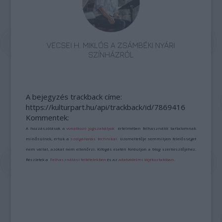
VECSEI H. MIKLÓS A ZSÁMBÉKI NYÁRI
SZÍNHÁZRÓL
A bejegyzés trackback címe:
https://kulturpart.hu/api/trackback/id/7869416
Kommentek:
A hozzászólások a
vonatkozó jogszabályok
értelmében felhasználói tartalomnak
minősülnek, értük a
szolgáltatás technikai
üzemeltetője semmilyen felelősséget
nem vállal, azokat nem ellenőrzi. Kifogás esetén forduljon a blog szerkesztőjéhez.
Részletek a
Felhasználási feltételekben
és az
adatvédelmi tájékoztatóban
.