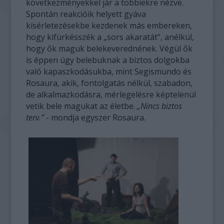
következményekkel jár a többiekre nézve.
Spontán reakcióik helyett gyáva
kísérletezésekbe kezdenek más embereken,
hogy kifürkésszék a „sors akaratát”, anélkül,
hogy ők maguk belekeverednének. Végül ők
is éppen úgy belebuknak a biztos dolgokba
való kapaszkodásukba, mint Segismundo és
Rosaura, akik, fontolgatás nélkül, szabadon,
de alkalmazkodásra, mérlegelésre képtelenül
vetik bele magukat az életbe.
„Nincs biztos
terv.”
- mondja egyszer Rosaura.