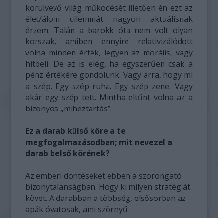
körülvevő világ működését illetően én ezt az
élet/álom dilemmát nagyon aktuálisnak
érzem. Talán a barokk óta nem volt olyan
korszak, amiben ennyire relativizálódott
volna minden érték, legyen az morális, vagy
hitbeli. De az is elég, ha egyszerűen csak a
pénz értékére gondolunk. Vagy arra, hogy mi
a szép. Egy szép ruha. Egy szép zene. Vagy
akár egy szép tett. Mintha eltűnt volna az a
bizonyos „miheztartás”.
Ez a darab külső köre a te
megfogalmazásodban; mit nevezel a
darab belső körének?
Az emberi döntéseket ebben a szorongató
bizonytalanságban. Hogy ki milyen stratégiát
követ. A darabban a többség, elsősorban az
apák óvatosak, ami szörnyű