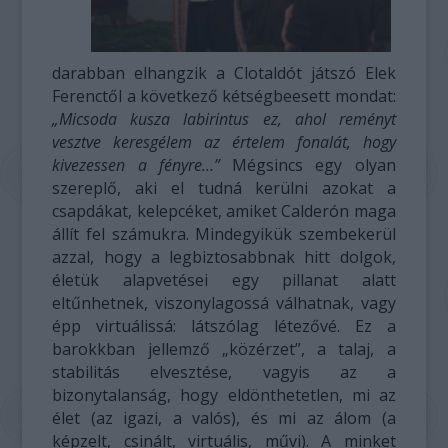
darabban elhangzik a Clotaldót játszó Elek
Ferenctől a következő kétségbeesett mondat:
„Micsoda kusza labirintus ez, ahol reményt
vesztve keresgélem az értelem fonalát, hogy
kivezessen a fényre…”
Mégsincs egy olyan
szereplő, aki el tudná kerülni azokat a
csapdákat, kelepcéket, amiket Calderón maga
állít fel számukra. Mindegyikük szembekerül
azzal, hogy a legbiztosabbnak hitt dolgok,
életük alapvetései egy pillanat alatt
eltűnhetnek, viszonylagossá válhatnak, vagy
épp virtuálissá: látszólag létezővé. Ez a
barokkban jellemző „közérzet”, a talaj, a
stabilitás elvesztése, vagyis az a
bizonytalanság, hogy eldönthetetlen, mi az
élet (az igazi, a valós), és mi az álom (a
képzelt, csinált, virtuális, művi). A minket