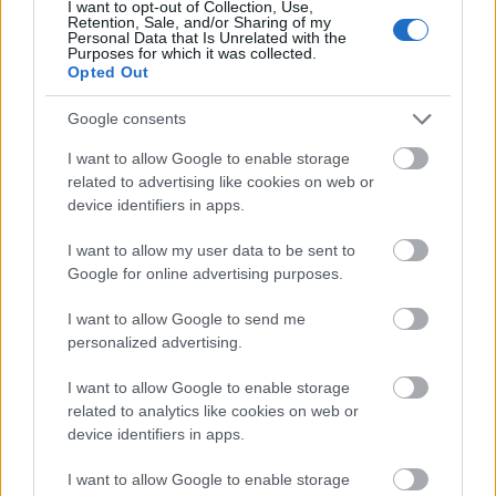
Nem azért, hogy bármit is elkönnyítsek,
I want to opt-out of Collection, Use,
Retention, Sale, and/or Sharing of my
éppen ellenkezőleg. Úgy gondolom, hogy a
Personal Data that Is Unrelated with the
létrejövő kontraszt révén lehetőséget van
Purposes for which it was collected.
Opted Out
megmutatni a szörnyűséget és pátoszt
egyaránt. Valószínűleg ez egy olyan előadás
Google consents
lesz, ami megosztja majd a közönséget. Van,
aki éppen ezek miatt a játékok miatt szeretni
I want to allow Google to enable storage
fogja. Más meg éppen ezek miatt nem.
related to advertising like cookies on web or
device identifiers in apps.
Említetted, hogy van valami más is a
I want to allow my user data to be sent to
maszkokkal kapcsolatban…
Google for online advertising purposes.
Csak annyi, hogy a legtöbb „vicc”, vagy
I want to allow Google to send me
vizuális játékosság; dupla fenekű. Lehet, hogy
personalized advertising.
sokszor nem derül ki, de ezek nem csupán
„poénok”. Például az én generációmnak
I want to allow Google to enable storage
Darth Vader alakja a sötét múltú, idegen,
related to analytics like cookies on web or
device identifiers in apps.
hirtelen előkerülő, uralkodói hatalmát fiával
megosztani akaró apa szimbóluma. Öt centis,
I want to allow Google to enable storage
fröccsöntött kiskatonákkal lövöldözni