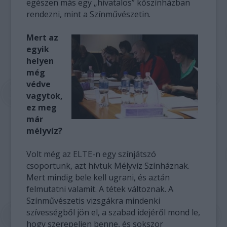
egészen más egy „hivatalos” kőszínházban
rendezni, mint a Színművészetin.
Mert az
egyik
helyen
még
védve
vagytok,
ez meg
már
mélyvíz?
Volt még az ELTE-n egy színjátszó
csoportunk, azt hívtuk Mélyvíz Színháznak.
Mert mindig bele kell ugrani, és aztán
felmutatni valamit. A tétek változnak. A
Színművészetis vizsgákra mindenki
szívességből jön el, a szabad idejéről mond le,
hogy szerepeljen benne, és sokszor