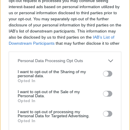
opt-out request is processed you may continue seeing
cellával. A térkezelés ötletét igazság szerint
interest-based ads based on personal information utilized by
egy külföldi állatkertet ábrázoló fotóról
us or personal information disclosed to third parties prior to
„loptam”, ezért aztán az itthoniba is
your opt-out. You may separately opt-out of the further
elmentem párszor. Segismundo első
disclosure of your personal information by third parties on the
monológja is pont arról szól, amit ott
IAB’s list of downstream participants. This information may
tapasztaltam: eredendő módon élőlények
also be disclosed by us to third parties on the
IAB’s List of
Downstream Participants
that may further disclose it to other
fogva tartásáról és teátrális helyzetbe
third parties.
hozásáról. Vagyis arról, ahogyan egy erősen
szcenírozott térben kiteszik őket a nézők
Please note that this website/app uses one or more Google
Personal Data Processing Opt Outs
vizsgálódó, kutató, ítélkező pillantásainak. És
services and may gather and store information including but
persze innen jön a bután kékre festett háttér
not limited to your visit or usage behaviour. You may click to
I want to opt-out of the Sharing of my
personal data.
is.
grant or deny consent to Google and its third-party tags to
Opted In
use your data for below specified purposes in below Google
consent section.
És a Darth Vader maszk, a fejre húzott
I want to opt-out of the Sale of my
Personal Data.
nejlonharisnya, a többi meghökkentő
Opted In
részlet?
I want to opt-out of processing my
Personal Data for Targeted Advertising.
A maszkokkal és hasonlókkal az volt az egyik
Opted In
célom, hogy játékosabbá tegyem az előadást.