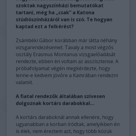
szoktak nagyszínházi bemutatókat
tartani, még ha „csak” a Katona
stúdiószínházáról van is szó. Te hogyan
kaptad ezt a felkérést?
Zsámbéki Gábor korábban már látta néhány
vizsgarendezésemet. Tavaly a most végzős
osztály Erasmus Montanus vizsgaelőadását
rendezte, ebben én voltam az asszisztense. A
próbafolyamat végén megkérdezte, hogy
lenne-e kedvem jövőre a Kamrában rendezni
valamit.
A fiatal rendezők általában szívesen
dolgoznak kortárs darabokkal…
A kortárs daraboknál annak ellenére, hogy
ugyanabban a korban íródtak, amelyikben én
is élek, nem éreztem azt, hogy több közük