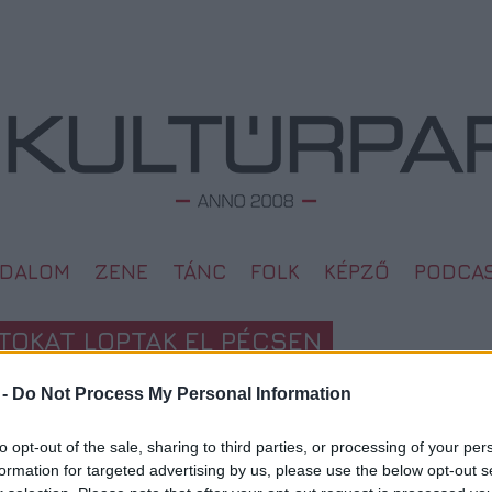
ODALOM
ZENE
TÁNC
FOLK
KÉPZŐ
PODCA
ÉTOKAT LOPTAK EL PÉCSEN
L
 -
Do Not Process My Personal Information
Megd
Top 1
to opt-out of the sale, sharing to third parties, or processing of your per
2010. 02. 16.
A 10 
formation for targeted advertising by us, please use the below opt-out s
Megj