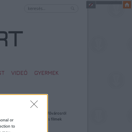
ST
VIDEÓ
GYERMEK
egolvasottabb
öbbentő fotók a néptelen fővárosról
0: ezek a legjobb szerelmes filmek
sonal or
legütősebb drogos film
ection to
öttek a meztelen hősnők