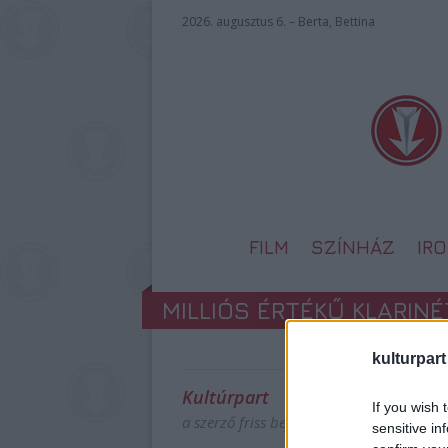
2026. augusztus 6. – Berta, Bettina
FILM
SZÍNHÁZ
IR
MILLIÓS ÉRTÉKŰ KLARIN
kulturpart
Kultúrpart
If you wish 
a szerző friss bejegyzései
sensitive in