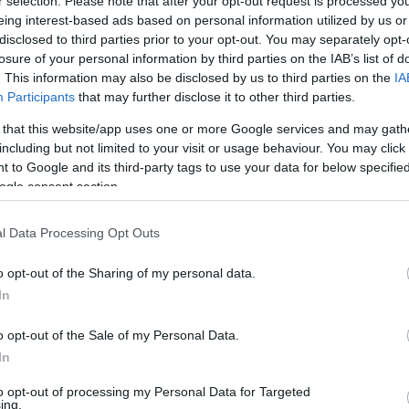
r selection. Please note that after your opt-out request is processed y
Mezt
eing interest-based ads based on personal information utilized by us or
A fo
disclosed to third parties prior to your opt-out. You may separately opt-
Baranya Megyei Rendőr-főkapitánysá, miután két
A leg
losure of your personal information by third parties on the IAB’s list of
észeti Intézetből.
Mezt
. This information may also be disclosed by us to third parties on the
IA
Kész
Participants
that may further disclose it to other third parties.
neművészeti Intézetből, a hangszerek darabonként
Nézd
készü
l a Baranya Megyei Rendőr-főkapitányság szóvivője.
 that this website/app uses one or more Google services and may gath
including but not limited to your visit or usage behaviour. You may click 
Hírle
 to Google and its third-party tags to use your data for below specifi
ekrényben tartották, amely nem volt bezárva, így a
ogle consent section.
e hozzá Zsobrák Péter. A hétfőn történt eset
dított nyomozást.
l Data Processing Opt Outs
o opt-out of the Sharing of my personal data.
In
o opt-out of the Sale of my Personal Data.
In
to opt-out of processing my Personal Data for Targeted
ing.