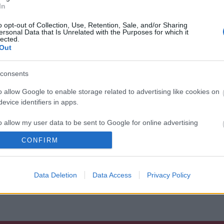
In
o opt-out of Collection, Use, Retention, Sale, and/or Sharing
ersonal Data that Is Unrelated with the Purposes for which it
„AZ EMBERT
ETNOFON AZ I.
„NEM TÖBB
lected.
EMBERRÉ
ONIFESZT-EN
EZER EMBERRE
Out
TETTE…” –
UTAZUNK,
VASÁRNAP ZÁRT
HANEM EGY
A DOMBOS FEST
VÁLOGATOTT
consents
TÁRSASÁGRA”
o allow Google to enable storage related to advertising like cookies on
evice identifiers in apps.
o allow my user data to be sent to Google for online advertising
/7869836
s.
CONFIRM
ználói tartalomnak minősülnek, értük a
szolgáltatás technikai
üzemeltetője semmilyen
to allow Google to send me personalized advertising.
forduljon a blog szerkesztőjéhez. Részletek a
Felhasználási feltételekben
és az
adatvédelmi
Data Deletion
Data Access
Privacy Policy
o allow Google to enable storage related to analytics like cookies on
evice identifiers in apps.
o allow Google to enable storage related to functionality of the website