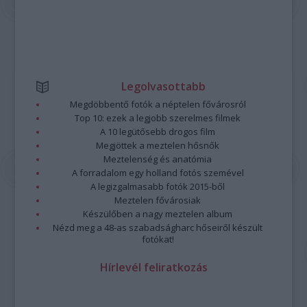
Legolvasottabb
Megdöbbentő fotók a néptelen fővárosról
Top 10: ezek a legjobb szerelmes filmek
A 10 legütősebb drogos film
Megjöttek a meztelen hősnők
Meztelenség és anatómia
A forradalom egy holland fotós szemével
A legizgalmasabb fotók 2015-ből
Meztelen fővárosiak
Készülőben a nagy meztelen album
Nézd meg a 48-as szabadságharc hőseiről készült
fotókat!
Hírlevél feliratkozás