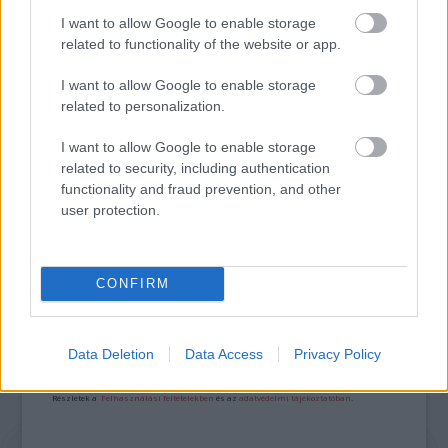
I want to allow Google to enable storage
related to functionality of the website or app.
I want to allow Google to enable storage
related to personalization.
I want to allow Google to enable storage
„AZ EMBERT EMBERRÉ TETTE…” – VASÁRNAP
related to security, including authentication
ZÁRT A DOMBOS FEST
functionality and fraud prevention, and other
user protection.
A bejegyzés trackback címe:
CONFIRM
https://kulturpart.hu/api/trackback/id/7869876
Kommentek:
A hozzászólások a
vonatkozó jogszabályok
értelmében felhasználói tartalomnak
Data Deletion
Data Access
Privacy Policy
minősülnek, értük a
szolgáltatás technikai
üzemeltetője semmilyen felelősséget
nem vállal, azokat nem ellenőrzi. Kifogás esetén forduljon a blog szerkesztőjéhez.
Részletek a
Felhasználási feltételekben
és az
adatvédelmi tájékoztatóban
.