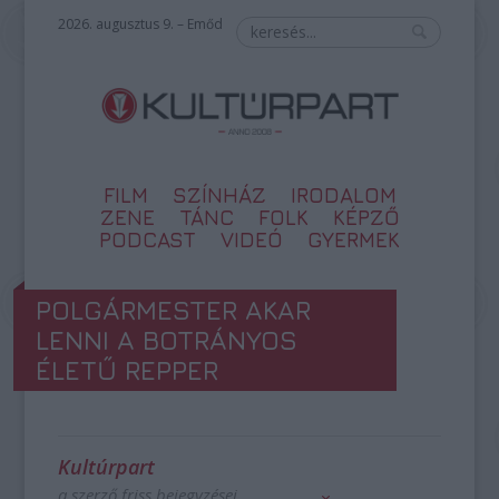
2026. augusztus 9. – Emőd
FILM
SZÍNHÁZ
IRODALOM
ZENE
TÁNC
FOLK
KÉPZŐ
PODCAST
VIDEÓ
GYERMEK
POLGÁRMESTER AKAR
LENNI A BOTRÁNYOS
ÉLETŰ REPPER
Kultúrpart
a szerző friss bejegyzései