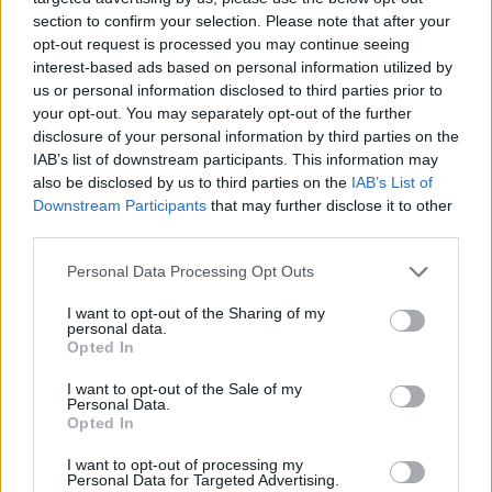
éves fiút, mert kiszúrta a MBW-je kerekeit. A
section to confirm your selection. Please note that after your
fiú súlyos fejsérüléseket szenvedett, de a
opt-out request is processed you may continue seeing
repper csak 15 napot töltött börtönben, a
interest-based ads based on personal information utilized by
többit megúszta pénzbüntetéssel.
us or personal information disclosed to third parties prior to
your opt-out. You may separately opt-out of the further
disclosure of your personal information by third parties on the
"Végső soron olyan érzést akarok kelteni az
IAB’s list of downstream participants. This information may
emberekben, hogy elhiggyék, aki képviseli
also be disclosed by us to third parties on the
IAB’s List of
őket - és mindegy, hogy a parlamentben, a
Downstream Participants
that may further disclose it to other
berlini szenátusban vagy a G8-csúcson -, az ő
third parties.
érdekeikben lép fel" - fogalmazott a tunéziai
apától és német anyától született zenész,
Please note that this website/app uses one or more Google
Personal Data Processing Opt Outs
akinek a bevándorlók és a neonácik között is
services and may gather and store information including but
not limited to your visit or usage behaviour. You may click to
I want to opt-out of the Sharing of my
rengeteg rajongója van.
personal data.
grant or deny consent to Google and its third-party tags to
Opted In
use your data for below specified purposes in below Google
Bushido egyébiránt az ókori világban találta
consent section.
I want to opt-out of the Sale of my
meg az ideális politikusról alkotott
Personal Data.
példaképét. "A politikus a nép hangja, mint
Opted In
ahogy ez az antik Rómában is volt" - jegyezte
I want to opt-out of processing my
meg.
Personal Data for Targeted Advertising.