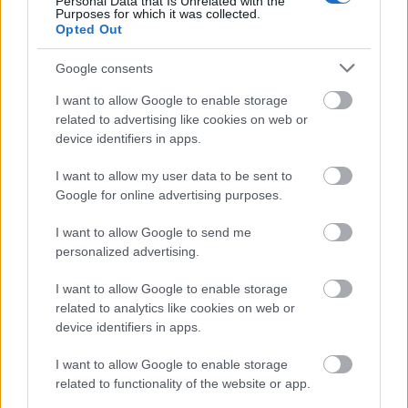
Personal Data that Is Unrelated with the
Purposes for which it was collected.
Opted Out
Google consents
JJ MEGNYERTE AZ EUROVÍZIÓS DALFESZTIVÁLT,
I want to allow Google to enable storage
MELYBEN A BUDAPEST SCORING ORCHESTRA IS
related to advertising like cookies on web or
KÖZREMŰKÖDÖTT
device identifiers in apps.
I want to allow my user data to be sent to
Google for online advertising purposes.
I want to allow Google to send me
personalized advertising.
I want to allow Google to enable storage
ELSTARTOLT A MŰVÉSZETEK VÖLGYE
related to analytics like cookies on web or
device identifiers in apps.
I want to allow Google to enable storage
related to functionality of the website or app.