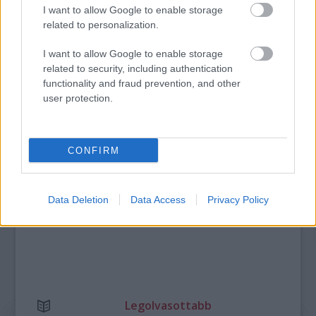
I want to allow Google to enable storage
related to personalization.
AZ EMBERSÉG ÜNNEPE
I want to allow Google to enable storage
related to security, including authentication
functionality and fraud prevention, and other
A bejegyzés trackback címe:
user protection.
https://kulturpart.hu/api/trackback/id/7870332
Kommentek:
A hozzászólások a
vonatkozó jogszabályok
értelmében felhasználói tartalomnak
CONFIRM
minősülnek, értük a
szolgáltatás technikai
üzemeltetője semmilyen felelősséget
nem vállal, azokat nem ellenőrzi. Kifogás esetén forduljon a blog szerkesztőjéhez.
Részletek a
Felhasználási feltételekben
és az
adatvédelmi tájékoztatóban
.
Data Deletion
Data Access
Privacy Policy
Legolvasottabb