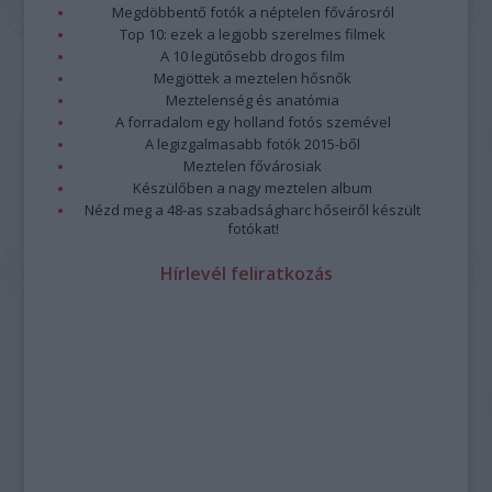
Megdöbbentő fotók a néptelen fővárosról
Top 10: ezek a legjobb szerelmes filmek
A 10 legütősebb drogos film
Megjöttek a meztelen hősnők
Meztelenség és anatómia
A forradalom egy holland fotós szemével
A legizgalmasabb fotók 2015-ből
Meztelen fővárosiak
Készülőben a nagy meztelen album
Nézd meg a 48-as szabadságharc hőseiről készült
fotókat!
Hírlevél feliratkozás