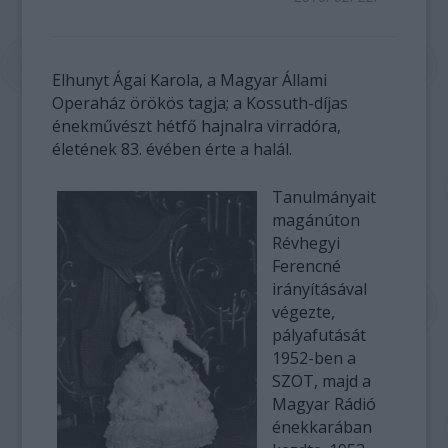
Elhunyt Ágai Karola, a Magyar Állami
Operaház örökös tagja; a Kossuth-díjas
énekművészt hétfő hajnalra virradóra,
életének 83. évében érte a halál.
Tanulmányait
magánúton
Révhegyi
Ferencné
irányításával
végezte,
pályafutását
1952-ben a
SZOT, majd a
Magyar Rádió
énekkarában