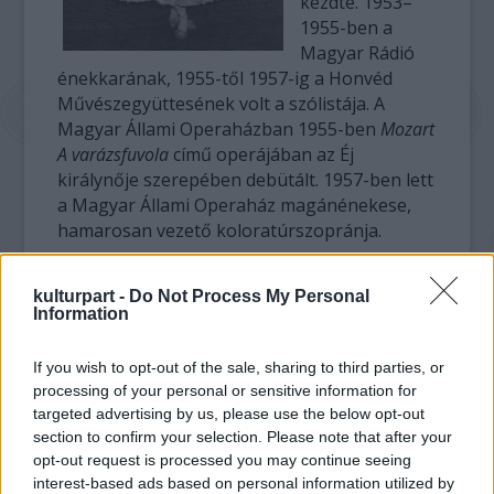
kezdte. 1953–
1955-ben a
Magyar Rádió
énekkarának, 1955-től 1957-ig a Honvéd
Művészegyüttesének volt a szólistája. A
Magyar Állami Operaházban 1955-ben
Mozart
A varázsfuvola
című operájában az Éj
királynője szerepében debütált. 1957-ben lett
a Magyar Állami Operaház magánénekese,
hamarosan vezető koloratúrszopránja.
Alakításait virtuóz koloratúrtechnika és
kulturpart -
Do Not Process My Personal
kitűnő színészi készség jellemezte. Hazai és
Information
külföldi produkciói után szuperlatívuszokban
bővelkedő kritikákat kapott. A Magyar Állami
If you wish to opt-out of the sale, sharing to third parties, or
Operaház magánénekese és örökös tagja,
processing of your personal or sensitive information for
aki sikerrel szerepelt a világ nagy
targeted advertising by us, please use the below opt-out
operaszínpadain is, a Wexford
section to confirm your selection. Please note that after your
Operafesztiválon, a New York-i
opt-out request is processed you may continue seeing
Metropolitanben, vagy a moszkvai Nagy
interest-based ads based on personal information utilized by