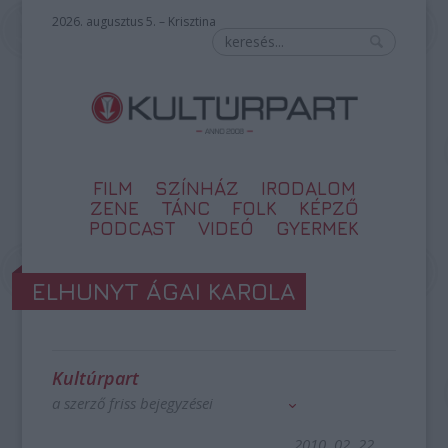
2026. augusztus 5. – Krisztina
FILM
SZÍNHÁZ
IRODALOM
ZENE
TÁNC
FOLK
KÉPZŐ
PODCAST
VIDEÓ
GYERMEK
ELHUNYT ÁGAI KAROLA
Kultúrpart
a szerző friss bejegyzései
2010. 02. 22.