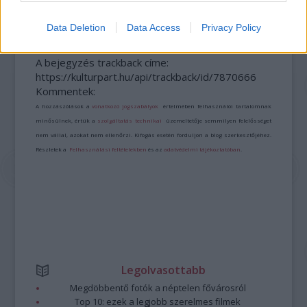
SUKORÓN
Data Deletion
Data Access
Privacy Policy
A bejegyzés trackback címe:
https://kulturpart.hu/api/trackback/id/7870666
Kommentek:
A hozzászólások a
vonatkozó jogszabályok
értelmében felhasználói tartalomnak
minősülnek, értük a
szolgáltatás technikai
üzemeltetője semmilyen felelősséget
nem vállal, azokat nem ellenőrzi. Kifogás esetén forduljon a blog szerkesztőjéhez.
Részletek a
Felhasználási feltételekben
és az
adatvédelmi tájékoztatóban
.
Legolvasottabb
Megdöbbentő fotók a néptelen fővárosról
Top 10: ezek a legjobb szerelmes filmek