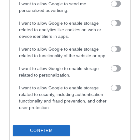
I want to allow Google to send me
personalized advertising.
ELSTARTOLT A MŰVÉSZETEK VÖLGYE
I want to allow Google to enable storage
related to analytics like cookies on web or
device identifiers in apps.
I want to allow Google to enable storage
related to functionality of the website or app.
I want to allow Google to enable storage
related to personalization.
KELEMEN BARNABÁS: A FESZTIVÁL AKADÉMIA
BUDAPEST JUBILEUMI 10. ÉVADA
I want to allow Google to enable storage
related to security, including authentication
functionality and fraud prevention, and other
user protection.
CONFIRM
TRIOLINA FOLK ÉS NŐI VONÁSOK KONCERT