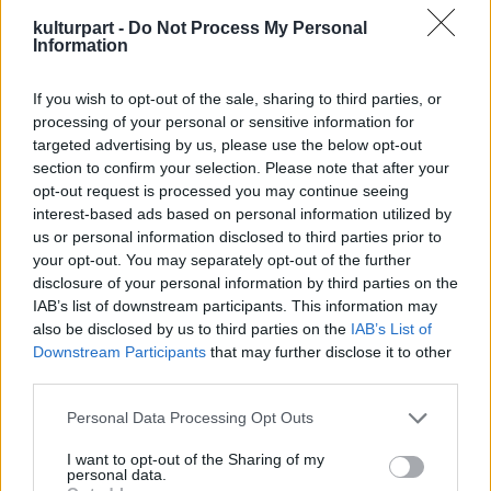
Magyarországon nem ez az első eset amikor
kulturpart -
Do Not Process My Personal
menhely bezárásra kerül sor. Az
Information
állatvédőknek és a jószándékú
támogatóknak hála az állatok ezekben az
If you wish to opt-out of the sale, sharing to third parties, or
esetekben is megmenekültek.
processing of your personal or sensitive information for
targeted advertising by us, please use the below opt-out
Korábbi menhelybezárások:
section to confirm your selection. Please note that after your
opt-out request is processed you may continue seeing
Üröm- Móna Gyula a fenntartó halála miatt
interest-based ads based on personal information utilized by
2004-ben kerültek az éhhalál szélére a főleg
us or personal information disclosed to third parties prior to
agár fajtájú ebek, kecskék, bárányok, és
your opt-out. You may separately opt-out of the further
disclosure of your personal information by third parties on the
számos macska. Móna agártenyésztésből
IAB’s list of downstream participants. This information may
tartotta fenn magát, de halála után
also be disclosed by us to third parties on the
IAB’s List of
hozzátartozói nem vállalták a telep
Downstream Participants
that may further disclose it to other
fenntartását. Akkor állatvédők számos
third parties.
elhullott állatot találtak a telep területén.
Please note that this website/app uses one or more Google
Personal Data Processing Opt Outs
Sopronból 190 kutya került különböző
services and may gather and store information including but
not limited to your visit or usage behaviour. You may click to
I want to opt-out of the Sharing of my
menhelyekre, még 2007-ben. Őrsi András
personal data.
grant or deny consent to Google and its third-party tags to
tájfutó bajnok, és kutyatenyésztő a