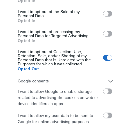
Opted In
use your data for below specified purposes in below Google
többszínű mudi kitenyésztésével
consent section.
I want to opt-out of the Sale of my
kísérletezett. Ennek eredményeképp nagyon
Personal Data.
sok genetikailag sérült kutya született.
Opted In
Állatvédő szervezetek összefogásának hála
I want to opt-out of processing my
az állatokat elhelyezték.
Personal Data for Targeted Advertising.
Opted In
Az állatok mentését a
Zöld Zebra Egyesület
I want to opt-out of Collection, Use,
koordinálja. Ha segíteni akarsz,
katt
.
Retention, Sale, and/or Sharing of my
Personal Data that Is Unrelated with the
Purposes for which it was collected.
Opted Out
Google consents
I want to allow Google to enable storage
Dráma
Állatvilág
Lavór
related to advertising like cookies on web or
device identifiers in apps.
I want to allow my user data to be sent to
Google for online advertising purposes.