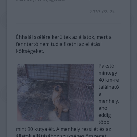
2010. 02. 25.
Éhhalál szélére kerültek az állatok, mert a
fenntartó nem tudja fizetni az ellátási
költségeket.
Pakstól
mintegy
40 km-re
található
a
menhely,
ahol
eddig
több
mint 90 kutya élt. A menhely rezsijét és az
állatok ellátásához szükséges összeget