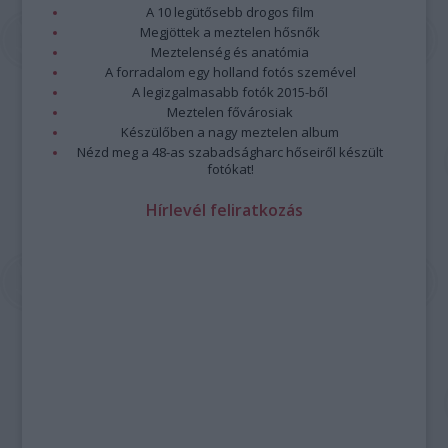
A 10 legütősebb drogos film
Megjöttek a meztelen hősnők
Meztelenség és anatómia
A forradalom egy holland fotós szemével
A legizgalmasabb fotók 2015-ből
Meztelen fővárosiak
Készülőben a nagy meztelen album
Nézd meg a 48-as szabadságharc hőseiről készült
fotókat!
Hírlevél feliratkozás