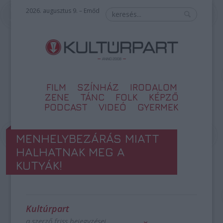
2026. augusztus 9. – Emőd
FILM
SZÍNHÁZ
IRODALOM
ZENE
TÁNC
FOLK
KÉPZŐ
PODCAST
VIDEÓ
GYERMEK
MENHELYBEZÁRÁS MIATT
HALHATNAK MEG A
KUTYÁK!
Kultúrpart
a szerző friss bejegyzései