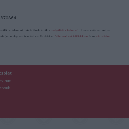
/7870864
ználói tartalomnak minősülnek, értük a
szolgáltatás technikai
üzemeltetője semmilyen
forduljon a blog szerkesztőjéhez. Részletek a
Felhasználási feltételekben
és az
adatvédelmi
csolat
esszum
ereink