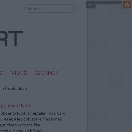
ST
VIDEÓ
GYERMEK
 a Facebook-ra
egolvasottabb
öbbentő fotók a néptelen fővárosról
0: ezek a legjobb szerelmes filmek
legütősebb drogos film
öttek a meztelen hősnők