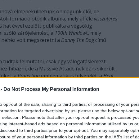
, ahová elmenekülhetünk önmagunk elől, de
toli formáció ötödik albuma, mely afféle
visszatérés
 hat évvel ezelőtt publikálta a végsőkig
l szóló zárójelentést, a
100th Window
t, mely
y nehéz volt megszeretni a
Danny The Dog
című
tudtak felmutatni, csak egy válogatáslemezt
éz hibázni, de a Massive Attack-nek ez is sikerült.
rüket, a
Protection
emblematikus felvételét, a
Heat
l, az ember, ha Massive Attackot hallgat, úgyis az
 -
Do Not Process My Personal Information
to opt-out of the sale, sharing to third parties, or processing of your per
formation for targeted advertising by us, please use the below opt-out s
r selection. Please note that after your opt-out request is processed y
eing interest-based ads based on personal information utilized by us or
disclosed to third parties prior to your opt-out. You may separately opt-
losure of your personal information by third parties on the IAB’s list of