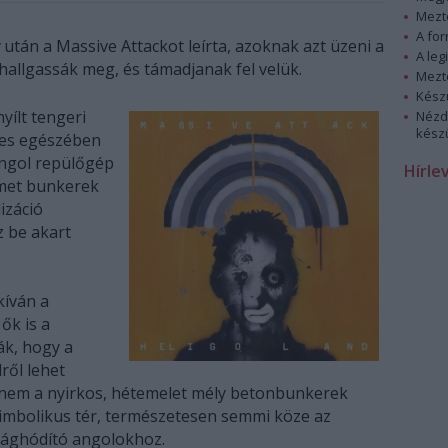
Mezt
A fo
után a Massive Attackot leírta, azoknak azt üzeni a
A leg
 hallgassák meg, és támadjanak fel velük.
Mezt
Kész
ílt tengeri
Nézd
készü
ljes egészében
 angol repülőgép
Hírle
émet bunkerek
lizáció
z be akart
kíván a
ők is a
ák, hogy a
ről lehet
hanem a nyirkos, hétemelet mély betonbunkerek
szimbolikus tér, természetesen semmi köze az
ilághódító angolokhoz.