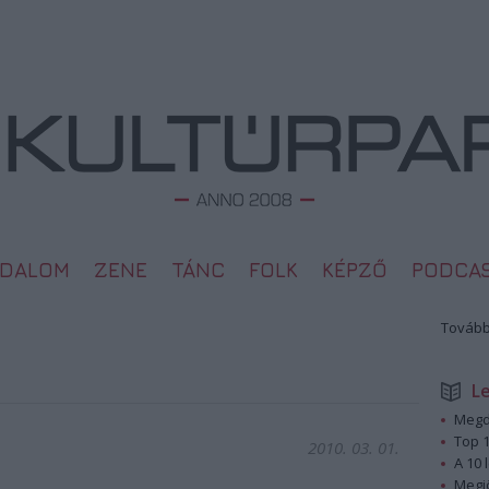
ODALOM
ZENE
TÁNC
FOLK
KÉPZŐ
PODCA
Tovább
L
Megd
Top 1
2010. 03. 01.
A 10 
Megj