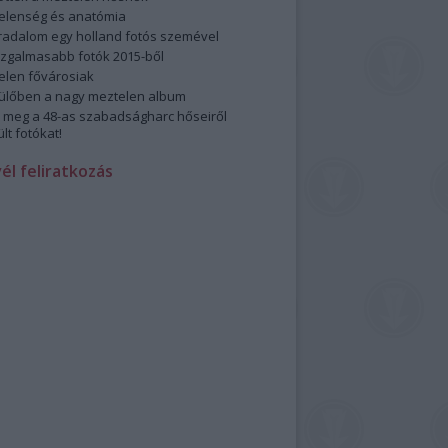
elenség és anatómia
rradalom egy holland fotós szemével
izgalmasabb fotók 2015-ből
elen fővárosiak
ülőben a nagy meztelen album
 meg a 48-as szabadságharc hőseiről
lt fotókat!
vél feliratkozás