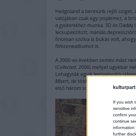
Heligoland a bennünk rejlő sziget
valójában csak egy poplemez, a bris
a gyökerekhez
-munka. 3D és Daddy G
lecsupaszított, mániás depresszióró
finoman szólva is bukás volt, ahog
filmzenealbumot is.
A 2000-es években semmi mást nem 
(
Collected
, 2006) mellyel ugyebár neh
Lehagyták egyik legnagyobb sláge
Miser
t, de több is veszett Mohácsná
első három sorlemezt veszi elő.
kulturpart
If you wish 
sensitive in
confirm you
continue se
information 
further disc