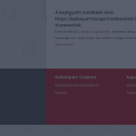
A bejegyzés trackback címe:
https://kulturpart.hu/api/trackback/id
Kommentek:
A hozzászólások a
vonatkozó jogszabályok
értelmében felhas
felelősséget nem vállal, azokat nem ellenőrzi. Kifogás esetén 
tájékoztatóban
.
Kultúrpart Csoport
Kap
Kultúrpart Kommunikáció
Impr
Rólunk
Partn