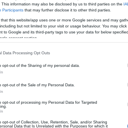
. This information may also be disclosed by us to third parties on the
IA
Participants
that may further disclose it to other third parties.
 that this website/app uses one or more Google services and may gath
including but not limited to your visit or usage behaviour. You may click 
 to Google and its third-party tags to use your data for below specifi
ogle consent section.
l Data Processing Opt Outs
o opt-out of the Sharing of my personal data.
In
o opt-out of the Sale of my Personal Data.
In
ltó párja a kilencvenes években fogant
to opt-out of processing my Personal Data for Targeted
ing.
hogy már semmi újat nem hozott a zenekar
In
l és hiphopból szőtt bristoli tájköltészet, amelyet
yiban tűnik revelativnak, hogy több, mint tíz éve
o opt-out of Collection, Use, Retention, Sale, and/or Sharing
ersonal Data that Is Unrelated with the Purposes for which it
.