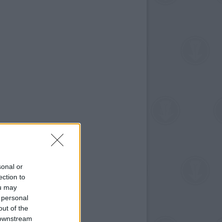
sonal or
ection to
ou may
 personal
out of the
 downstream