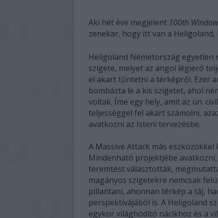
Aki hét éve megjelent
100th Window
zenekar, hogy itt van a Heligoland,
Heligoland Németország egyetlen ny
szigete, melyet az angol légierő te
el akart tűntetni a térképről. Ezer
bombázta le a kis szigetet, ahol n
voltak. Íme egy hely, amit az ún. civi
teljességgel fel akart számolni, aza
avatkozni az Isteni tervezésbe.
A Massive Attack más eszközökkel 
Mindenható projektjébe avatkozni, 
teremtést választották, megmutatt
magányos szigetekre nemcsak felül
pillantani, ahonnan térkép a táj, 
perspektívájából is. A Heligoland 
egykor világhódító nácikhoz és a v