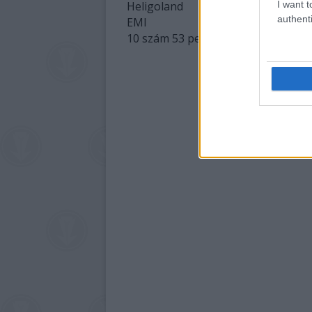
Heligoland
I want t
authenti
EMI
10 szám 53 perc