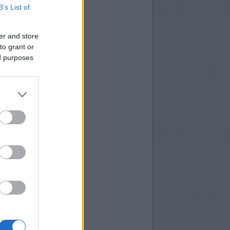
B’s List of
er and store
to grant or
ed purposes