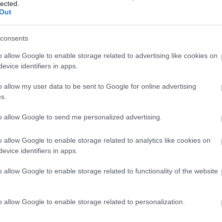
lected.
Out
us dobra tekert
Pray For Rain
remek nyitódal, a
 fokozza az izgalmakat, míg a csacska
consents
 Atom
csak emelte a tétet. A fokozatosan építkező,
éprészekkel megemelt kompozíciók érettebbek, mint
o allow Google to enable storage related to advertising like cookies on
as
Mezzanine
dalai, ráadásul a
Flat Of The
evice identifiers in apps.
age, hogy a fal adja a másikat.
o allow my user data to be sent to Google for online advertising
s.
hány könnyedebb hangvételű szám is, ott van a
s bődlije, és persze egy-két helykitöltő maszatolás
to allow Google to send me personalized advertising.
 is van egy-egy nem várt zenei megoldás (pl.
o allow Google to enable storage related to analytics like cookies on
evice identifiers in apps.
gy revelatív, de az év egyik üzembiztos, minőségi
 visszatért az élet.
o allow Google to enable storage related to functionality of the website
sszamerészkedtek a madarak, a csüllők, a lummák,
den ellenkező híresztelés ellenére szép.
o allow Google to enable storage related to personalization.