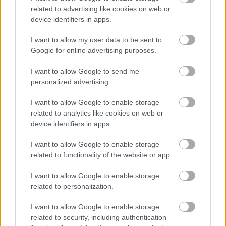
Alag Lakóparkért Egyesület
related to advertising like cookies on web or
Beklen Alapítvány
device identifiers in apps.
Csalán Környezet- és Természetvédő
Egyesület
I want to allow my user data to be sent to
CSEMETE Természet- és Környezetvédelmi
Google for online advertising purposes.
Egyesület
I want to allow Google to send me
Dunakeszi Tőzegtó Környezetvédelmi
personalized advertising.
Alapítvány
E-misszió Természet- és Környezetvédelmi
I want to allow Google to enable storage
Egyesület
related to analytics like cookies on web or
Esztergomi Környezetkultúra Egyesület
device identifiers in apps.
Fogyasztóvédők Magyarországi Egyesülete
Független Ökológiai Központ
I want to allow Google to enable storage
GATE Zöld Klub
related to functionality of the website or app.
Herman Ottó Természetvédő Kör
I want to allow Google to enable storage
Hulladék Munkaszövetség
related to personalization.
Környezeti Nevelési Hálózat Országos
Egyesület
I want to allow Google to enable storage
Környezeti Tanácsadó Irodák Hálózata
related to security, including authentication
Levegő Munkacsoport