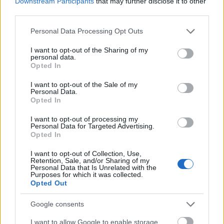
Downstream Participants
that may further disclose it to other
természetvédelmi érték veszélyeztetésével.
third parties.
Please note that this website/app uses one or more Google
Az alábbi társadalmi szervezetek ezúton
Personal Data Processing Opt Outs
services and may gather and store information including but
hívnak bojkottra mindenkit, aki fontosnak
not limited to your visit or usage behaviour. You may click to
I want to opt-out of the Sharing of my
tartja a természeti értékek megőrzését. A
personal data.
grant or deny consent to Google and its third-party tags to
bojkotthoz csatlakozók nem vásárolnak az
Opted In
use your data for below specified purposes in below Google
Auchan áruházakban, ameddig a cég le nem
consent section.
I want to opt-out of the Sale of my
mond természetromboló tervéről!
Personal Data.
Opted In
A felhívással egyetértők
itt
csatlakozhatnak
I want to opt-out of processing my
a bojkotthoz aláírásukkal. Ugyanitt olvasható
Personal Data for Targeted Advertising.
a kapcsolódó levelezés, valamint minden
Opted In
eddigi és jövőbeni fontos dokumentum.
I want to opt-out of Collection, Use,
Retention, Sale, and/or Sharing of my
Personal Data that Is Unrelated with the
A dunakeszi tőzegláp értékeiről, az eddigi civil
Purposes for which it was collected.
ellenállás eseményeiről a
itt
lehet olvasni
Opted Out
Aláíró civilek:
Google consents
I want to allow Google to enable storage