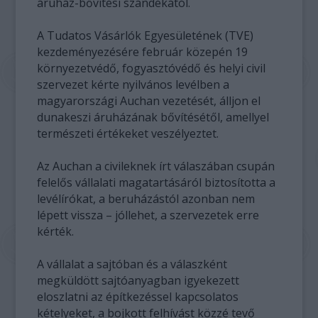
áruház-bővítési szándékától.
A Tudatos Vásárlók Egyesületének (TVE)
kezdeményezésére február közepén 19
környezetvédő, fogyasztóvédő és helyi civil
szervezet kérte nyilvános levélben a
magyarországi Auchan vezetését, álljon el
dunakeszi áruházának bővítésétől, amellyel
természeti értékeket veszélyeztet.
Az Auchan a civileknek írt válaszában csupán
felelős vállalati magatartásáról biztosította a
levélírókat, a beruházástól azonban nem
lépett vissza – jóllehet, a szervezetek erre
kérték.
A vállalat a sajtóban és a válaszként
megküldött sajtóanyagban igyekezett
eloszlatni az építkezéssel kapcsolatos
kételyeket, a bojkott felhívást közzé tevő