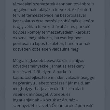
társadalmi szervezetek azonban továbbra is
aggályosnak találják a terveket. Az érintett
terület természetvédelmi besorolásával
kapcsolatos értelmezési problémák ellenére
is úgy vélik: a tervezett áruház- és parkoló
bővítés komoly természetvédelmi károkat
okozna, még akkor is, ha esetleg nem
pontosan a lápos területen, hanem annak
közvetlen közelében valósulna meg.
Még a legkisebb beavatkozás is súlyos
következményekkel járhat az érzékeny
természeti élőhelyen. A parkoló
kapacitásfejlesztése minden valószínűséggel
nagyarányú „lebetonozással” jár majd, ami
megbolygathatja a terület felszín alatti
vizeinek minőségét. A település
ingatlanjainak – köztük az áruház –
szennyvizét levezető Óceán-árok lápon való