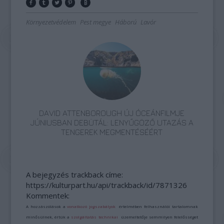
Környezetvédelem
Pest megye
Háború
Lavór
DAVID ATTENBOROUGH ÚJ ÓCEÁNFILMJE
JÚNIUSBAN DEBÜTÁL: LENYŰGÖZŐ UTAZÁS A
TENGEREK MEGMENTÉSÉÉRT
A bejegyzés trackback címe:
https://kulturpart.hu/api/trackback/id/7871326
Kommentek:
A hozzászólások a
vonatkozó jogszabályok
értelmében felhasználói tartalomnak
minősülnek, értük a
szolgáltatás technikai
üzemeltetője semmilyen felelősséget