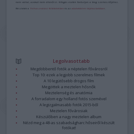
nem vállal, azokat nem ellenőrzi. Kifogás esetén forduljon a blog szerkesztőjéhez.
Részletek a
Felhasználási feltételekben
és az
adatvédelmi tájékoztatóban
.
Legolvasottabb
Megdöbbentő fotók a néptelen fővárosról
Top 10: ezek a legjobb szerelmes filmek
A 10 legütősebb drogos film
Megjöttek a meztelen hősnők
Meztelenség és anatómia
A forradalom egy holland fotós szemével
A legizgalmasabb fotók 2015-ből
Meztelen fővárosiak
Készülőben a nagy meztelen album
Nézd meg a 48-as szabadságharc hőseiről készült
fotókat!