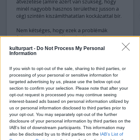
átvezetése (amire azért van szükség, hogy
minél nagyobb hasznos területhez jusson a
cég) szintén kiszámíthatatlan kockázattal bír.
Nem kétséges, hogy ezek a problémák
fokozottan érintenék az érzékeny
természetes élőhelyet. Ráadásul az áruháztól
kulturpart -
Do Not Process My Personal
keletre fekvő – a vállalat birtokában lévő –
Information
teljes terület a Nemzeti Ökológiai Hálózat
része, ezért törvényesen nem is beépíthető.
If you wish to opt-out of the sale, sharing to third parties, or
processing of your personal or sensitive information for
Bár az áruházlánc korábban, és azóta is arra
targeted advertising by us, please use the below opt-out
hivatkozott, hogy tervei nem sértik a
section to confirm your selection. Please note that after your
törvényes rendet, a bojkottot hirdető
opt-out request is processed you may continue seeing
interest-based ads based on personal information utilized by
szervezetek hangsúlyozzák, hogy a felelős
us or personal information disclosed to third parties prior to
vállalati működés túlmutat a jogszabályok
your opt-out. You may separately opt-out of the further
betartásán. Amennyiben az Auchan valóban
disclosure of your personal information by third parties on the
olyan felelős vállalat, mint ahogyan állítja
IAB’s list of downstream participants. This information may
magáról, nem épít új áruházat sem érzékeny
also be disclosed by us to third parties on the
IAB’s List of
természeti területen, sem pedig bármilyen