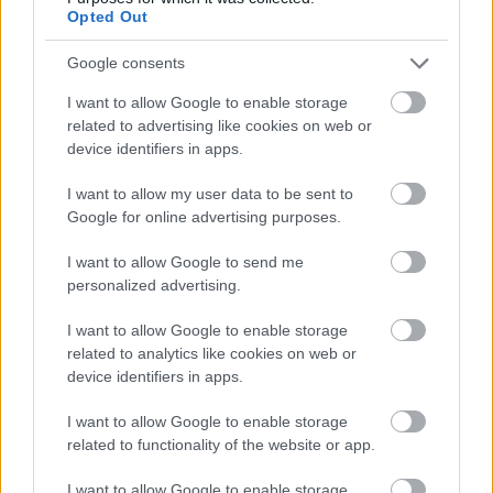
a megrontójának, hogyan élte meg, amikor
Opted Out
megerőszakolták. A férfinek pedig nincs más
választása, mint hogy részvéttel
Google consents
végighallgassa, különben elárulja magát a
I want to allow Google to enable storage
mit sem sejtő felesége előtt.
related to advertising like cookies on web or
device identifiers in apps.
Ez a zárt, a maga törvényei szerint működő
világ azért is tökéletes választás a
I want to allow my user data to be sent to
történethez, mert így a végkimenetele szinte
Google for online advertising purposes.
Katalin megerőszakolásától kezdve bele van
I want to allow Google to send me
kódolva. Még akkor is, ha a néző előre nem
personalized advertising.
láthatja, kinek az életét hogy rontja meg a
múlt bűne.
I want to allow Google to enable storage
related to analytics like cookies on web or
device identifiers in apps.
I want to allow Google to enable storage
related to functionality of the website or app.
I want to allow Google to enable storage