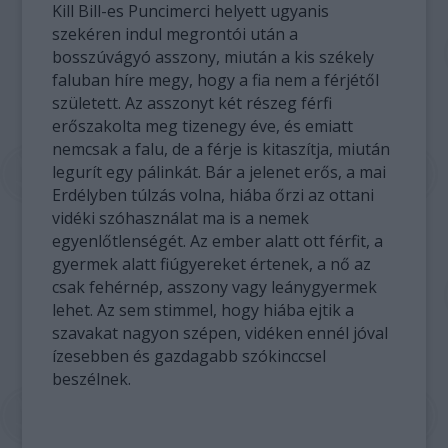
Kill Bill-es Puncimerci helyett ugyanis
szekéren indul megrontói után a
bosszúvágyó asszony, miután a kis székely
faluban híre megy, hogy a fia nem a férjétől
született. Az asszonyt két részeg férfi
erőszakolta meg tizenegy éve, és emiatt
nemcsak a falu, de a férje is kitaszítja, miután
legurít egy pálinkát. Bár a jelenet erős, a mai
Erdélyben túlzás volna, hiába őrzi az ottani
vidéki szóhasználat ma is a nemek
egyenlőtlenségét. Az ember alatt ott férfit, a
gyermek alatt fiúgyereket értenek, a nő az
csak fehérnép, asszony vagy leánygyermek
lehet. Az sem stimmel, hogy hiába ejtik a
szavakat nagyon szépen, vidéken ennél jóval
ízesebben és gazdagabb szókinccsel
beszélnek.