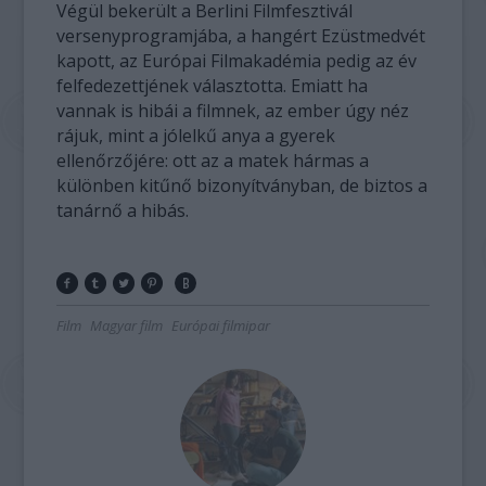
Végül bekerült a Berlini Filmfesztivál
versenyprogramjába, a hangért Ezüstmedvét
kapott, az Európai Filmakadémia pedig az év
felfedezettjének választotta. Emiatt ha
vannak is hibái a filmnek, az ember úgy néz
rájuk, mint a jólelkű anya a gyerek
ellenőrzőjére: ott az a matek hármas a
különben kitűnő bizonyítványban, de biztos a
tanárnő a hibás.
Film
Magyar film
Európai filmipar