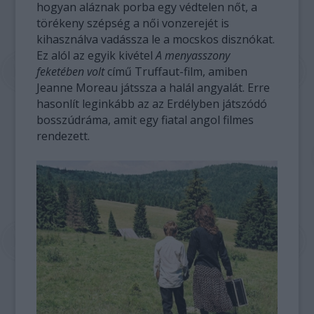
hogyan aláznak porba egy védtelen nőt, a
törékeny szépség a női vonzerejét is
kihasználva vadássza le a mocskos disznókat.
Ez alól az egyik kivétel
A menyasszony
feketében volt
című Truffaut-film, amiben
Jeanne Moreau játssza a halál angyalát. Erre
hasonlít leginkább az az Erdélyben játszódó
bosszúdráma, amit egy fiatal angol filmes
rendezett.