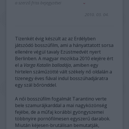
a szerző friss bejegyzései
2010. 03. 04.
Tizenkét évig készült az az Erdélyben
játszódó bosszúfilm, ami a hányattatott sorsa
ellenére végül tavaly Ezüstmedvét nyert
Berlinben. A magyar mozikba 2010 elejére ért
el a
Varga Katalin balladája
, amiben egy
hirtelen száműzötté vált székely nő oldalán a
tizenegy éves fiával indul bosszúhadjáratra
egy szál bőrönddel.
A női bosszúfilm fogalmát Tarantino verte
bele szamurájkarddal a mai nagyközönség
fejébe, de a műfaj korábbi gyöngyszemei
többnyire pornófilmesen egyszerű darabok.
Miután kéjesen-brutálisan bemutatják,