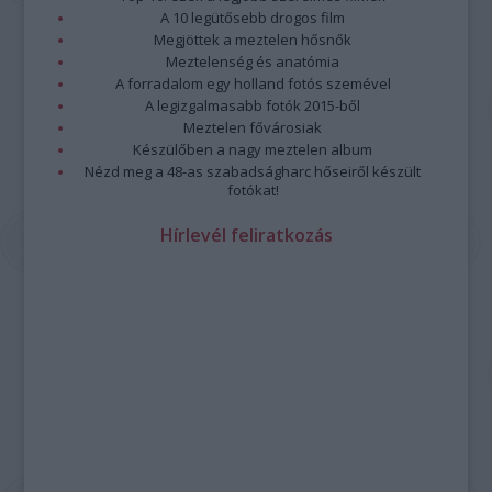
A 10 legütősebb drogos film
Megjöttek a meztelen hősnők
Meztelenség és anatómia
A forradalom egy holland fotós szemével
A legizgalmasabb fotók 2015-ből
Meztelen fővárosiak
Készülőben a nagy meztelen album
Nézd meg a 48-as szabadságharc hőseiről készült
fotókat!
Hírlevél feliratkozás