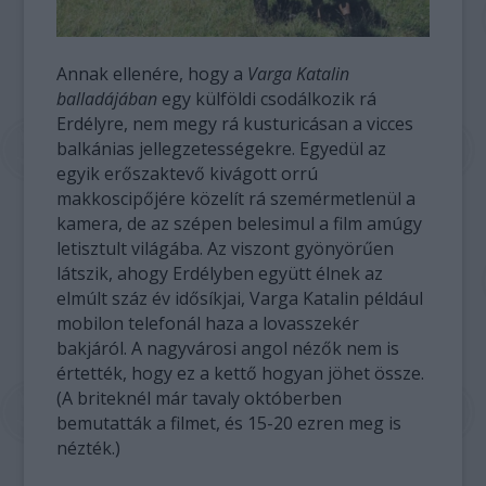
Annak ellenére, hogy a
Varga Katalin
balladájában
egy külföldi csodálkozik rá
Erdélyre, nem megy rá kusturicásan a vicces
balkánias jellegzetességekre. Egyedül az
egyik erőszaktevő kivágott orrú
makkoscipőjére közelít rá szemérmetlenül a
kamera, de az szépen belesimul a film amúgy
letisztult világába. Az viszont gyönyörűen
látszik, ahogy Erdélyben együtt élnek az
elmúlt száz év idősíkjai, Varga Katalin például
mobilon telefonál haza a lovasszekér
bakjáról. A nagyvárosi angol nézők nem is
értették, hogy ez a kettő hogyan jöhet össze.
(A briteknél már tavaly októberben
bemutatták a filmet, és 15-20 ezren meg is
nézték.)