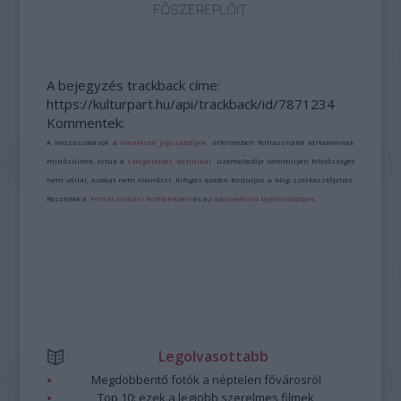
FŐSZEREPLŐIT
A bejegyzés trackback címe:
https://kulturpart.hu/api/trackback/id/7871234
Kommentek:
A hozzászólások a
vonatkozó jogszabályok
értelmében felhasználói tartalomnak
minősülnek, értük a
szolgáltatás technikai
üzemeltetője semmilyen felelősséget
nem vállal, azokat nem ellenőrzi. Kifogás esetén forduljon a blog szerkesztőjéhez.
Részletek a
Felhasználási feltételekben
és az
adatvédelmi tájékoztatóban
.
Legolvasottabb
Megdöbbentő fotók a néptelen fővárosról
Top 10: ezek a legjobb szerelmes filmek