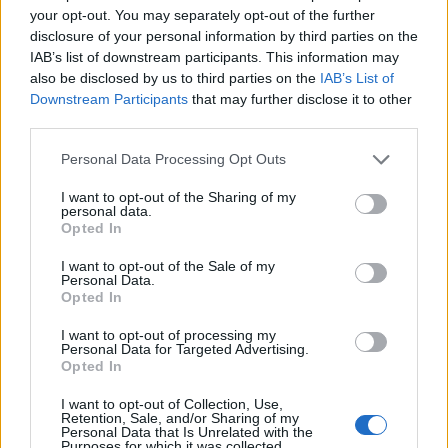
your opt-out. You may separately opt-out of the further
kihasználja: a völgyekben csordogáló
disclosure of your personal information by third parties on the
birkacsordákat és a vadvirágos mezőket
IAB’s list of downstream participants. This information may
párolgó, sötét hegyek váltják fel, ahogy
also be disclosed by us to third parties on the
IAB’s List of
Katalin közeledik a bosszúja helyszínéhez.
Downstream Participants
that may further disclose it to other
Hangban a nyáj kolompolása és a szél
third parties.
zúgása kíséri a természetfilmbe ágyazott
Please note that this website/app uses one or more Google
szűkszavű és balladai sűrűségű tragédiát.
Personal Data Processing Opt Outs
services and may gather and store information including but
Innen nézve a Hukkle-re emékeztet a film,
not limited to your visit or usage behaviour. You may click to
I want to opt-out of the Sharing of my
ahol amíg pergett a méz, nőtt a hóvirág és
personal data.
grant or deny consent to Google and its third-party tags to
zúgott a harang, az asszonyok tömegesen
Opted In
use your data for below specified purposes in below Google
mérgezték halálra a férjeiket.
consent section.
I want to opt-out of the Sale of my
Personal Data.
Az utazás alatt nemcsak a táj, Katalin is
Opted In
átalakul. A csontos, sovány, kendős
I want to opt-out of processing my
asszonyből festett, borzas hajú szajha lesz,
Personal Data for Targeted Advertising.
mikor az áldozatát csábítja, majd a végső
Opted In
tragédia előtti napokban szabad nő repkedő
I want to opt-out of Collection, Use,
hajfürtökkel, miután elért utazása céljához,
Retention, Sale, and/or Sharing of my
Personal Data that Is Unrelated with the
és tizenegy év után részletesen elmondhatja
Purposes for which it was collected.