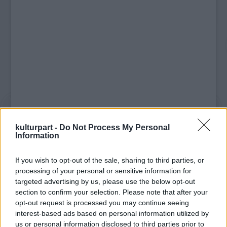
kulturpart -
Do Not Process My Personal
Information
If you wish to opt-out of the sale, sharing to third parties, or
processing of your personal or sensitive information for
targeted advertising by us, please use the below opt-out
Az interjúkból viszont kiderül, hogy a
section to confirm your selection. Please note that after your
rendező szándékosan keni el kicsit a teret és
opt-out request is processed you may continue seeing
interest-based ads based on personal information utilized by
az időt, hogy időtlenné tegye a balladát. A
us or personal information disclosed to third parties prior to
természeti adottságokat azért ahol teheti,