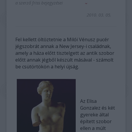
a szerző friss bejegyzései
2010. 03. 05.
Fel kellett öltöztetnie a Milói Vénusz pucér
jégszobrát annak a New Jersey-i családnak,
amely a háza előtt tisztelgett az antik szobor
előtt annak jégből készült másával - számolt
be csütörtökön a helyi újság.
Az Elisa
Gonzalez és két
gyereke által
épített szobor
ellen a múlt