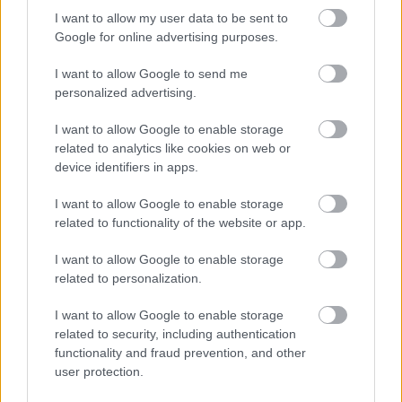
I want to allow my user data to be sent to
Google for online advertising purposes.
I want to allow Google to send me
personalized advertising.
„NEM TÖBB EZER EMBERRE UTAZUNK, HANEM
I want to allow Google to enable storage
EGY VÁLOGATOTT TÁRSASÁGRA”
related to analytics like cookies on web or
device identifiers in apps.
I want to allow Google to enable storage
A bejegyzés trackback címe:
related to functionality of the website or app.
https://kulturpart.hu/api/trackback/id/7871354
Kommentek:
I want to allow Google to enable storage
A hozzászólások a
vonatkozó jogszabályok
értelmében felhasználói tartalomnak
related to personalization.
minősülnek, értük a
szolgáltatás technikai
üzemeltetője semmilyen felelősséget
nem vállal, azokat nem ellenőrzi. Kifogás esetén forduljon a blog szerkesztőjéhez.
I want to allow Google to enable storage
Részletek a
Felhasználási feltételekben
és az
adatvédelmi tájékoztatóban
.
related to security, including authentication
functionality and fraud prevention, and other
user protection.