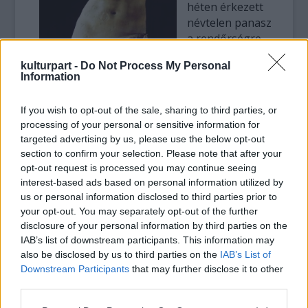
héten érkezett
névtelen panasz
a rendőrségre.
A hatóságiak ki
kulturpart -
Do Not Process My Personal
is szálltak, és
Information
bár elmondásuk
szerint tetszett
If you wish to opt-out of the sale, sharing to third parties, or
nekik a szobor,
processing of your personal or sensitive information for
mégis arra
targeted advertising by us, please use the below opt-out
kérték
section to confirm your selection. Please note that after your
Gonzalezt, hogy
opt-out request is processed you may continue seeing
fedje el az
interest-based ads based on personal information utilized by
alkotás pucér
us or personal information disclosed to third parties prior to
bájait.
your opt-out. You may separately opt-out of the further
disclosure of your personal information by third parties on the
IAB’s list of downstream participants. This information may
A nő és gyerekei zöld bikinifelsőt és
also be disclosed by us to third parties on the
IAB’s List of
strandkendőt kötöttek a New Jersey-i
Downstream Participants
that may further disclose it to other
Vénuszra. "Azt hiszem, sokkal inkább
third parties.
tárgyiasítottá és szexuálisabbá vált, miután
rákerült a bikini" - fogalmazott Elisa
Please note that this website/app uses one or more Google