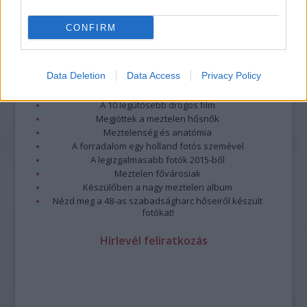
CONFIRM
Legolvasottabb
Data Deletion
Data Access
Privacy Policy
Megdöbbentő fotók a néptelen fővárosról
Top 10: ezek a legjobb szerelmes filmek
A 10 legütősebb drogos film
Megjöttek a meztelen hősnők
Meztelenség és anatómia
A forradalom egy holland fotós szemével
A legizgalmasabb fotók 2015-ből
Meztelen fővárosiak
Készülőben a nagy meztelen album
Nézd meg a 48-as szabadságharc hőseiről készült
fotókat!
Hírlevél feliratkozás