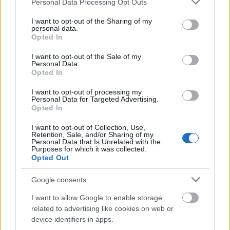
Personal Data Processing Opt Outs
Gonzalez.
services and may gather and store information including but
not limited to your visit or usage behaviour. You may click to
I want to opt-out of the Sharing of my
personal data.
grant or deny consent to Google and its third-party tags to
A szobor sorsa azóta megpecsételődött, az
Opted In
use your data for below specified purposes in below Google
olvadás miatt ugyanis el kellett vinni "kiállítási
consent section.
I want to opt-out of the Sale of my
helyéről"
Personal Data.
Opted In
I want to opt-out of processing my
Personal Data for Targeted Advertising.
Opted In
Szobrászat
Botrány
Képző
I want to opt-out of Collection, Use,
Retention, Sale, and/or Sharing of my
Personal Data that Is Unrelated with the
Purposes for which it was collected.
Opted Out
Google consents
I want to allow Google to enable storage
AZ EMBERSÉG ÜNNEPE
related to advertising like cookies on web or
device identifiers in apps.