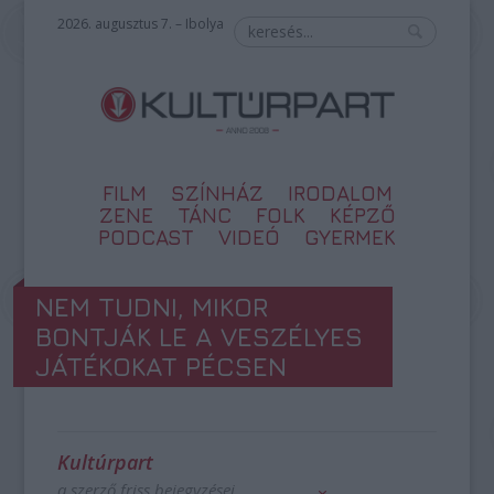
2026. augusztus 7. – Ibolya
FILM
SZÍNHÁZ
IRODALOM
ZENE
TÁNC
FOLK
KÉPZŐ
PODCAST
VIDEÓ
GYERMEK
NEM TUDNI, MIKOR
BONTJÁK LE A VESZÉLYES
JÁTÉKOKAT PÉCSEN
Kultúrpart
a szerző friss bejegyzései