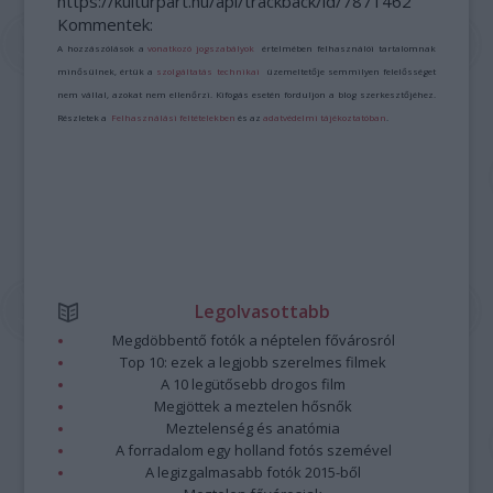
https://kulturpart.hu/api/trackback/id/7871462
Kommentek:
A hozzászólások a
vonatkozó jogszabályok
értelmében felhasználói tartalomnak
minősülnek, értük a
szolgáltatás technikai
üzemeltetője semmilyen felelősséget
nem vállal, azokat nem ellenőrzi. Kifogás esetén forduljon a blog szerkesztőjéhez.
Részletek a
Felhasználási feltételekben
és az
adatvédelmi tájékoztatóban
.
Legolvasottabb
Megdöbbentő fotók a néptelen fővárosról
Top 10: ezek a legjobb szerelmes filmek
A 10 legütősebb drogos film
Megjöttek a meztelen hősnők
Meztelenség és anatómia
A forradalom egy holland fotós szemével
A legizgalmasabb fotók 2015-ből