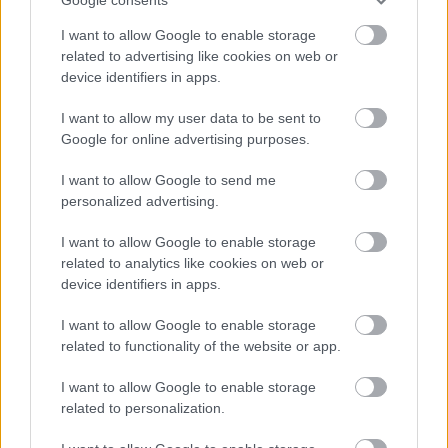
ítélt helyen történik baj. Mindezt Róka
I want to allow Google to enable storage
Róbert, Pécs környezetvédelmi referense is
related to advertising like cookies on web or
elismerte, hozzátéve, emiatt is bízik abban,
device identifiers in apps.
hogy hamarosan nekiállhatnak a munkának.
I want to allow my user data to be sent to
Forrás:
bama.hu
Google for online advertising purposes.
I want to allow Google to send me
personalized advertising.
Gyermek
Baranya megye
I want to allow Google to enable storage
related to analytics like cookies on web or
device identifiers in apps.
I want to allow Google to enable storage
related to functionality of the website or app.
I want to allow Google to enable storage
related to personalization.
SZAVAKKAL FESTENI