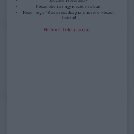
Meztelen fővárosiak
Készülőben a nagy meztelen album
Nézd meg a 48-as szabadságharc hőseiről készült
fotókat!
Hírlevél feliratkozás