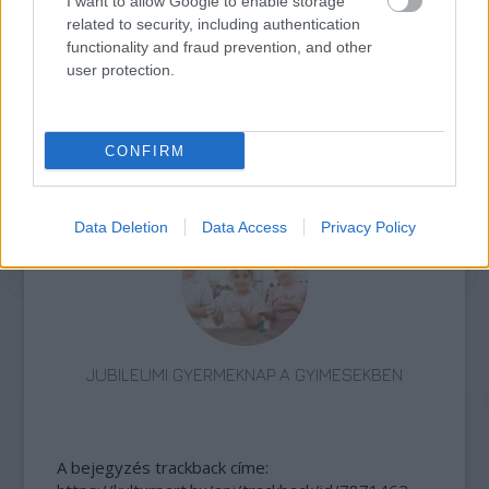
I want to allow Google to enable storage
related to security, including authentication
functionality and fraud prevention, and other
user protection.
CONFIRM
IDÉN IS A GYEREK SZIGETTEL KEZDŐDIK A
VAKÁCIÓ
Data Deletion
Data Access
Privacy Policy
JUBILEUMI GYERMEKNAP A GYIMESEKBEN
A bejegyzés trackback címe: