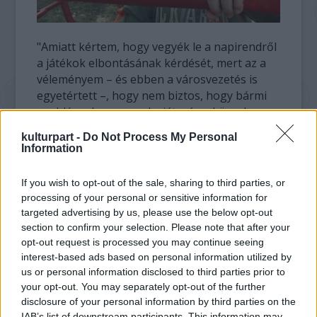
"Amiatt kértem, hogy vegyék le a napirendről
a játékok elbontásának kérdését, mert az a
véleményem – és ebben a városvezetés is
egyetértett –, hogy nem biztos, hogy bármi
probléma lenne azzal a játszóeszközzel,
amely nem felel meg az EU-
kulturpart -
Do Not Process My Personal
követelményeknek, ráadásul több generáció
Information
is ilyeneken nőtt fel" – jelentette ki Juhász
István, a kommunális bizottság elnöke.
If you wish to opt-out of the sale, sharing to third parties, or
Szeretnék még egyszer átbeszélni, szülőkkel
processing of your personal or sensitive information for
is egyeztetve, hol szükséges valóban a
targeted advertising by us, please use the below opt-out
felszámolás.
section to confirm your selection. Please note that after your
opt-out request is processed you may continue seeing
Megjegyezzük: nyílt titok, hogy a rendkívül
interest-based ads based on personal information utilized by
us or personal information disclosed to third parties prior to
kényes kérdésnek számító játszóterek
your opt-out. You may separately opt-out of the further
ügyében egy politikus sem fog drasztikus
disclosure of your personal information by third parties on the
lépést tenni egy kettős választási évben.
IAB’s list of downstream participants. This information may