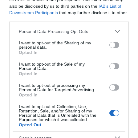
Különösen ha eddig sem történt érdemi
also be disclosed by us to third parties on the
IAB’s List of
döntés.
Downstream Participants
that may further disclose it to other
third parties.
A bontás szükségességéről szóló első, már
Please note that this website/app uses one or more Google
akkor is alaposnak mondott, és az óta
Personal Data Processing Opt Outs
services and may gather and store information including but
többször frissített szakmai jelentést 2008
not limited to your visit or usage behaviour. You may click to
I want to opt-out of the Sharing of my
nyarán készítette a Pécs Holding. A bontás és
personal data.
grant or deny consent to Google and its third-party tags to
a tereprendezés számított összege akkori
Opted In
use your data for below specified purposes in below Google
áron hétmillió forint volt. 2009. január elseje
consent section.
I want to opt-out of the Sale of my
óta csak uniós követelményeknek megfelelő
Personal Data.
játszóhely állhat hazánkban. Pécsett azonban
Opted In
több mint 320 helyszín van.
I want to opt-out of processing my
Personal Data for Targeted Advertising.
Több mint százhetvenet kellene elbontani,
Opted In
százhúszat felújítani. Mindez azt is jelenti,
I want to opt-out of Collection, Use,
hogy csak minden tizedik szabályos.
Retention, Sale, and/or Sharing of my
Márpedig ha baleset következne be a
Personal Data that Is Unrelated with the
Purposes for which it was collected.
maradék kilencven százalékon, a tulajdonos
Opted Out
város, és az üzemeltető Holding nehéz
pernek néz elébe. Még inkább, ha bontásra
Google consents