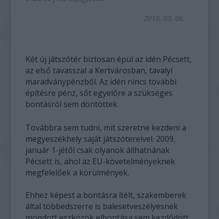
2010. 03. 06.
Két új játszótér biztosan épül az idén Pécsett,
az első tavasszal a Kertvárosban, tavalyi
maradványpénzből. Az idén nincs további
építésre pénz, sőt egyelőre a szükséges
bontásról sem döntöttek.
Továbbra sem tudni, mit szeretne kezdeni a
megyeszékhely saját játszótereivel. 2009.
január 1-jétől csak olyanok állhatnának
Pécsett is, ahol az EU-követelményeknek
megfelelőek a körülmények.
Ehhez képest a bontásra ítélt, szakemberek
által többedszerre is balesetveszélyesnek
mondott eszközök elbontása sem kezdődött