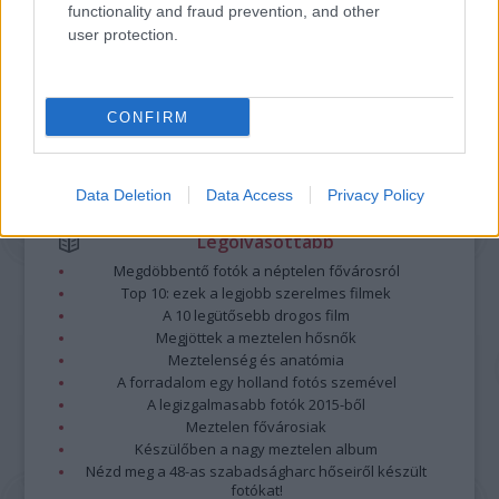
functionality and fraud prevention, and other
nem vállal, azokat nem ellenőrzi. Kifogás esetén forduljon a blog szerkesztőjéhez.
user protection.
Részletek a
Felhasználási feltételekben
és az
adatvédelmi tájékoztatóban
.
CONFIRM
Data Deletion
Data Access
Privacy Policy
Legolvasottabb
Megdöbbentő fotók a néptelen fővárosról
Top 10: ezek a legjobb szerelmes filmek
A 10 legütősebb drogos film
Megjöttek a meztelen hősnők
Meztelenség és anatómia
A forradalom egy holland fotós szemével
A legizgalmasabb fotók 2015-ből
Meztelen fővárosiak
Készülőben a nagy meztelen album
Nézd meg a 48-as szabadságharc hőseiről készült
fotókat!