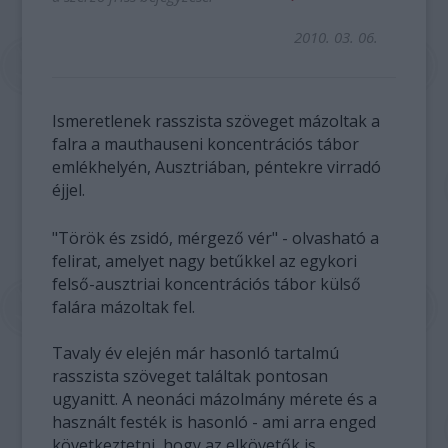
2010. 03. 06.
Ismeretlenek rasszista szöveget mázoltak a
falra a mauthauseni koncentrációs tábor
emlékhelyén, Ausztriában, péntekre virradó
éjjel.
"Török és zsidó, mérgező vér" - olvasható a
felirat, amelyet nagy betűkkel az egykori
felső-ausztriai koncentrációs tábor külső
falára mázoltak fel.
Tavaly év elején már hasonló tartalmú
rasszista szöveget találtak pontosan
ugyanitt. A neonáci mázolmány mérete és a
használt festék is hasonló - ami arra enged
következtetni, hogy az elkövetők is