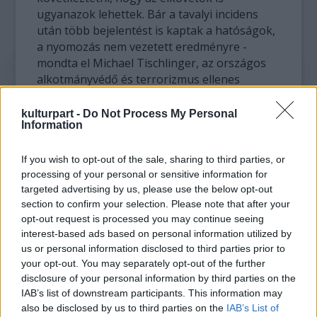
ugyanazok lehettek. Bár a tavalyi incidens
után több bejelentést is kaptak a hatóságok,
a nyomozás nem vezetett eredményre -
mondta el Michael Tischlinger, az országos
alkotmányvédő és terrorizmus ellenes
hatóság főnöke.
kulturpart -
Do Not Process My Personal
Information
A mostani neonáci provokációt követően
Josef Ackerl, az Osztrák Szociáldemokrata
Párt (SPÖ) tartományi vezetője határozott
If you wish to opt-out of the sale, sharing to third parties, or
processing of your personal or sensitive information for
fellépést sürgetett a szélsőségesekkel
targeted advertising by us, please use the below opt-out
szemben és ennek megfelelő stratégia
section to confirm your selection. Please note that after your
kidolgozását.
opt-out request is processed you may continue seeing
interest-based ads based on personal information utilized by
"Amint ez látható, társadalmunkban egyre
us or personal information disclosed to third parties prior to
gyakrabban szembesülünk a humanizmus
your opt-out. You may separately opt-out of the further
értékeinek, a türelemnek, és a más kultúrák
disclosure of your personal information by third parties on the
iránti nyitottságnak az elutasításával" -
IAB’s list of downstream participants. This information may
mondta. Az osztrák politikus szükségnek
also be disclosed by us to third parties on the
IAB’s List of