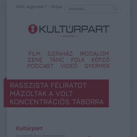
2026. augusztus 7. – Ibolya
FILM
SZÍNHÁZ
IRODALOM
ZENE
TÁNC
FOLK
KÉPZŐ
PODCAST
VIDEÓ
GYERMEK
RASSZISTA FELIRATOT
MÁZOLTAK A VOLT
KONCENTRÁCIÓS TÁBORRA
Kultúrpart
a szerző friss bejegyzései