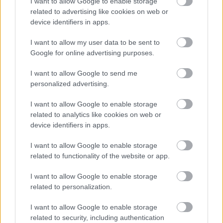
I want to allow Google to enable storage
related to advertising like cookies on web or
device identifiers in apps.
„NEM TÖBB EZER EMBERRE UTAZUNK, HANEM
EGY VÁLOGATOTT TÁRSASÁGRA”
I want to allow my user data to be sent to
Google for online advertising purposes.
I want to allow Google to send me
personalized advertising.
I want to allow Google to enable storage
related to analytics like cookies on web or
EGY MÁIG FELDOLGOZATLAN ZSIDÓ FELKELÉS
device identifiers in apps.
RÉSZLETEIT REKONSTRUÁLJÁK
JÓZSEFVÁROSBAN
I want to allow Google to enable storage
related to functionality of the website or app.
I want to allow Google to enable storage
A bejegyzés trackback címe:
related to personalization.
https://kulturpart.hu/api/trackback/id/7871468
Kommentek:
I want to allow Google to enable storage
A hozzászólások a
vonatkozó jogszabályok
értelmében felhasználói tartalomnak
related to security, including authentication
minősülnek, értük a
szolgáltatás technikai
üzemeltetője semmilyen felelősséget