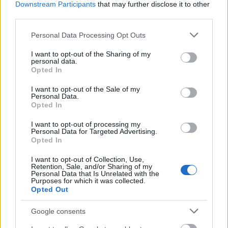
nevezte a szélsőjobboldal határozottabb és
Downstream Participants
that may further disclose it to other
third parties.
széles körre kiterjedő rendőri ellenőrzését.
Please note that this website/app uses one or more Google
Personal Data Processing Opt Outs
services and may gather and store information including but
not limited to your visit or usage behaviour. You may click to
I want to opt-out of the Sharing of my
personal data.
grant or deny consent to Google and its third-party tags to
Holokauszt
Opted In
Műemlékvédelem
Képző
use your data for below specified purposes in below Google
consent section.
I want to opt-out of the Sale of my
Personal Data.
Opted In
I want to opt-out of processing my
Personal Data for Targeted Advertising.
Opted In
I want to opt-out of Collection, Use,
AZ EMBERSÉG ÜNNEPE
Retention, Sale, and/or Sharing of my
Personal Data that Is Unrelated with the
Purposes for which it was collected.
Opted Out
Google consents