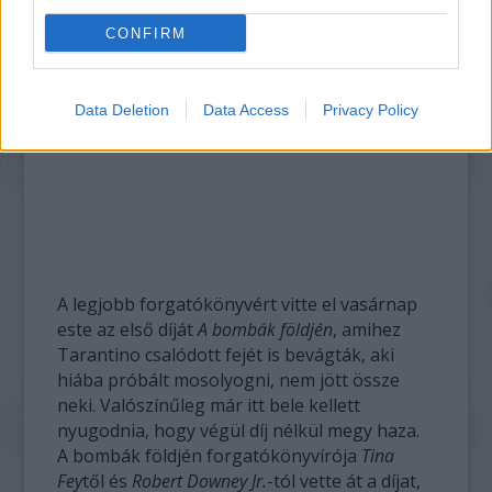
CONFIRM
Data Deletion
Data Access
Privacy Policy
A legjobb forgatókönyvért vitte el vasárnap
este az első díját
A bombák földjén
, amihez
Tarantino csalódott fejét is bevágták, aki
hiába próbált mosolyogni, nem jött össze
neki. Valószínűleg már itt bele kellett
nyugodnia, hogy végül díj nélkül megy haza.
A bombák földjén forgatókönyvírója
Tina
Fey
től és
Robert Downey Jr.
-tól vette át a díjat,