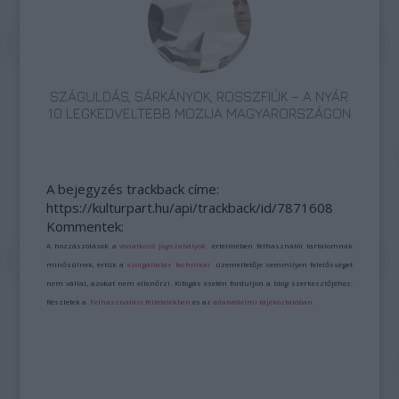
SZÁGULDÁS, SÁRKÁNYOK, ROSSZFIÚK – A NYÁR
10 LEGKEDVELTEBB MOZIJA MAGYARORSZÁGON
A bejegyzés trackback címe:
https://kulturpart.hu/api/trackback/id/7871608
Kommentek:
A hozzászólások a
vonatkozó jogszabályok
értelmében felhasználói tartalomnak
minősülnek, értük a
szolgáltatás technikai
üzemeltetője semmilyen felelősséget
nem vállal, azokat nem ellenőrzi. Kifogás esetén forduljon a blog szerkesztőjéhez.
Részletek a
Felhasználási feltételekben
és az
adatvédelmi tájékoztatóban
.