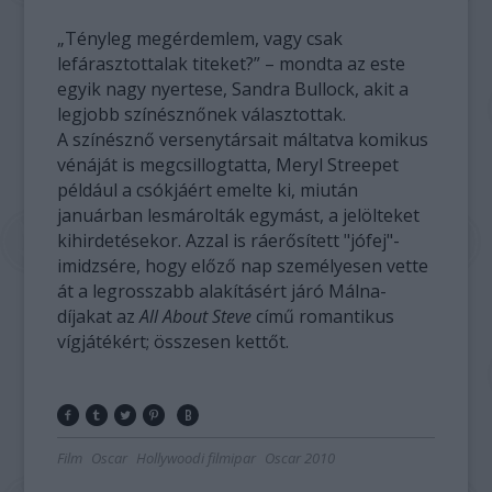
„Tényleg megérdemlem, vagy csak
lefárasztottalak titeket?” – mondta az este
egyik nagy nyertese, Sandra Bullock, akit a
legjobb színésznőnek választottak.
A színésznő versenytársait máltatva komikus
vénáját is megcsillogtatta, Meryl Streepet
például a csókjáért emelte ki, miután
januárban lesmárolták egymást, a jelölteket
kihirdetésekor. Azzal is ráerősített "jófej"-
imidzsére, hogy előző nap személyesen vette
át a legrosszabb alakításért járó Málna-
díjakat az
All About Steve
című romantikus
vígjátékért; összesen kettőt.
Film
Oscar
Hollywoodi filmipar
Oscar 2010