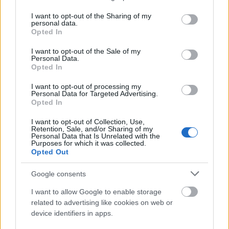
A legkerekebb beszédet
Christoph Waltz
services and may gather and store information including but
mondta, aki még a gála elején vette át a díjat
not limited to your visit or usage behaviour. You may click to
I want to opt-out of the Sharing of my
personal data.
a legszexibb díjátadótól,
Penelope Cruz
tól.
grant or deny consent to Google and its third-party tags to
Opted In
„Überbingo” – örült meg a díjnak és
use your data for below specified purposes in below Google
Penelope Cruznak, majd Tarantino
consent section.
I want to opt-out of the Sale of my
Personal Data.
kísérletező kedvét dicsérte, aki rendezőként
Opted In
egy teljesen más irányba vitte el karakterét,
mint amerre ő maga indult volna.
I want to opt-out of processing my
Personal Data for Targeted Advertising.
Opted In
I want to opt-out of Collection, Use,
Retention, Sale, and/or Sharing of my
Personal Data that Is Unrelated with the
Purposes for which it was collected.
Opted Out
Google consents
I want to allow Google to enable storage
related to advertising like cookies on web or
device identifiers in apps.