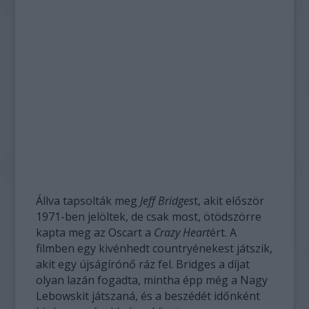
Állva tapsolták meg
Jeff Bridges
t, akit először
1971-ben jelöltek, de csak most, ötödszörre
kapta meg az Oscart a
Crazy Heart
ért. A
filmben egy kivénhedt countryénekest játszik,
akit egy újságírónő ráz fel. Bridges a díjat
olyan lazán fogadta, mintha épp még a Nagy
Lebowskit játszaná, és a beszédét időnként