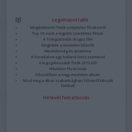
Legolvasottabb
Megdöbbentő fotók a néptelen fővárosról
Top 10: ezek a legjobb szerelmes filmek
A 10 legütősebb drogos film
Megjöttek a meztelen hősnők
Meztelenség és anatómia
A forradalom egy holland fotós szemével
A legizgalmasabb fotók 2015-ből
Meztelen fővárosiak
Készülőben a nagy meztelen album
Nézd meg a 48-as szabadságharc hőseiről készült
fotókat!
Hírlevél feliratkozás