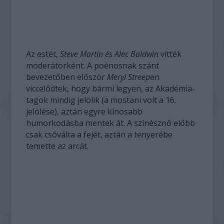
Az estét,
Steve Martin és Alec Baldwin
vitték
moderátorként. A poénosnak szánt
bevezetőben először
Meryl Streep
en
viccelődtek, hogy bármi legyen, az Akadémia-
tagok mindig jelölik (a mostani volt a 16.
jelölése), aztán egyre kínosabb
humorkodásba mentek át. A színésznő előbb
csak csóválta a fejét, aztán a tenyerébe
temette az arcát.