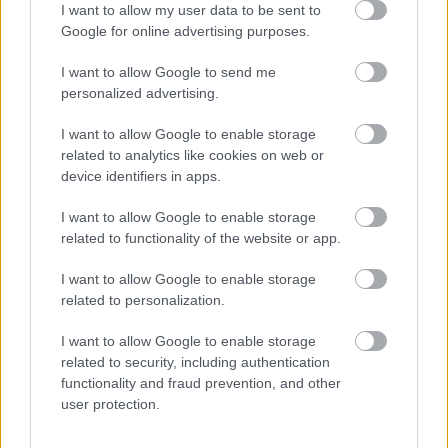
I want to allow my user data to be sent to
Google for online advertising purposes.
I want to allow Google to send me
personalized advertising.
I want to allow Google to enable storage
related to analytics like cookies on web or
A két műsorvezető poénkodott még
Woddy
device identifiers in apps.
Harrelson
on is, hogy mennyire be lehet
szívva, aztán Christoph Waltz-cal sütöttek el
I want to allow Google to enable storage
egy zsidós viccet: „a Becstelen Brigantykban
related to functionality of the website or app.
egy olyan nácit játszott, aki zsidókat keres,
most egy aranybányában ül”.
I want to allow Google to enable storage
related to personalization.
I want to allow Google to enable storage
related to security, including authentication
functionality and fraud prevention, and other
user protection.