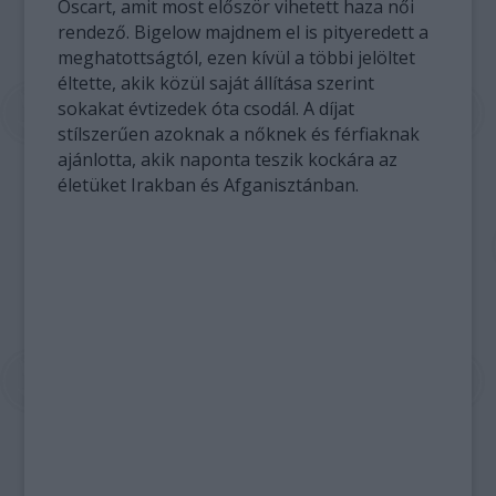
Oscart, amit most először vihetett haza női
rendező. Bigelow majdnem el is pityeredett a
meghatottságtól, ezen kívül a többi jelöltet
éltette, akik közül saját állítása szerint
sokakat évtizedek óta csodál. A díjat
stílszerűen azoknak a nőknek és férfiaknak
ajánlotta, akik naponta teszik kockára az
életüket Irakban és Afganisztánban.