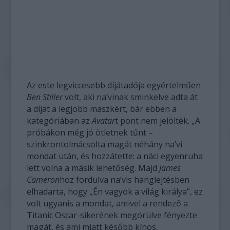
Az este legviccesebb díjátadója egyértelműen
Ben Stiller
volt, aki na’vinak sminkelve adta át
a díjat a legjobb maszkért, bár ebben a
kategóriában az
Avatar
t pont nem jelölték. „A
próbákon még jó ötletnek tűnt –
szinkrontolmácsolta magát néhány na’vi
mondat után, és hozzátette: a náci egyenruha
lett volna a másik lehetőség. Majd
James
Cameron
hoz fordulva na’vis hanglejtésben
elhadarta, hogy „Én vagyok a világ királya”, ez
volt ugyanis a mondat, amivel a rendező a
Titanic Oscar-sikerének megörülve fényezte
magát, és ami miatt később kínos