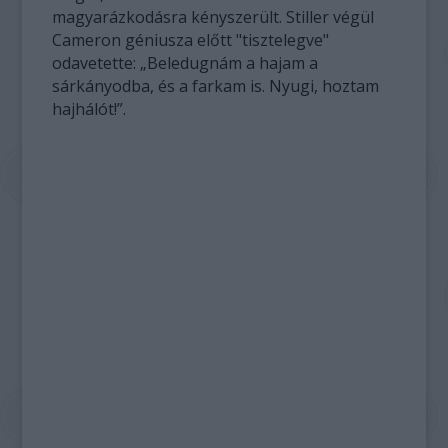
magyarázkodásra kényszerült. Stiller végül
Cameron géniusza előtt "tisztelegve"
odavetette: „Beledugnám a hajam a
sárkányodba, és a farkam is. Nyugi, hoztam
hajhálót!”.