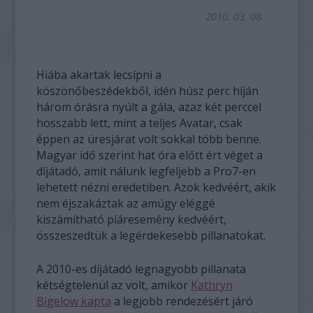
2010. 03. 08.
Hiába akartak lecsípni a
köszönőbeszédekből, idén húsz perc híján
három órásra nyúlt a gála, azaz két perccel
hosszabb lett, mint a teljes Avatar, csak
éppen az üresjárat volt sokkal több benne.
Magyar idő szerint hat óra előtt ért véget a
díjátadó, amit nálunk legfeljebb a Pro7-en
lehetett nézni eredetiben. Azok kedvéért, akik
nem éjszakáztak az amúgy eléggé
kiszámítható píáresemény kedvéért,
összeszedtük a legérdekesebb pillanatokat.
A 2010-es díjátadó legnagyobb pillanata
kétségtelenül az volt, amikor
Kathryn
Bigelow kapta
a legjobb rendezésért járó