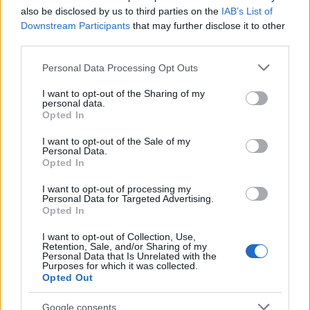
Matropolitanben és Salzburgban; sokféle
also be disclosed by us to third parties on the
IAB’s List of
stílusban nyújtott magas minőségű
Downstream Participants
that may further disclose it to other
third parties.
teljesítményéért számos kitüntetést kapott,
köztük két Grammyt. Utolsó fellépése a
Please note that this website/app uses one or more Google
Personal Data Processing Opt Outs
Metropolitanben volt 2010 januárjábam.
services and may gather and store information including but
not limited to your visit or usage behaviour. You may click to
I want to opt-out of the Sharing of my
personal data.
grant or deny consent to Google and its third-party tags to
Opted In
use your data for below specified purposes in below Google
consent section.
I want to opt-out of the Sale of my
Zene
Opera
Külföld
Personal Data.
Opted In
I want to opt-out of processing my
Personal Data for Targeted Advertising.
Opted In
I want to opt-out of Collection, Use,
Retention, Sale, and/or Sharing of my
Personal Data that Is Unrelated with the
Purposes for which it was collected.
JJ MEGNYERTE AZ EUROVÍZIÓS DALFESZTIVÁLT,
Opted Out
MELYBEN A BUDAPEST SCORING ORCHESTRA IS
KÖZREMŰKÖDÖTT
Google consents