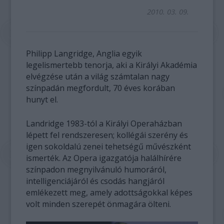
2010. 03. 09.
Philipp Langridge, Anglia egyik
legelismertebb tenorja, aki a Királyi Akadémia
elvégzése után a világ számtalan nagy
színpadán megfordult, 70 éves korában
hunyt el.
Landridge 1983-tól a Királyi Operaházban
lépett fel rendszeresen; kollégái szerény és
igen sokoldalú zenei tehetségű művészként
ismerték. Az Opera igazgatója halálhírére
színpadon megnyilvánuló humoráról,
intelligenciájáról és csodás hangjáról
emlékezett meg, amely adottságokkal képes
volt minden szerepét önmagára ölteni.