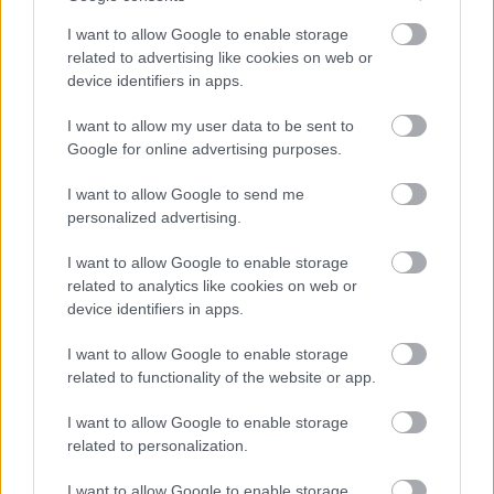
I want to allow Google to enable storage
related to advertising like cookies on web or
device identifiers in apps.
I want to allow my user data to be sent to
Google for online advertising purposes.
ELSTARTOLT A MŰVÉSZETEK VÖLGYE
I want to allow Google to send me
personalized advertising.
I want to allow Google to enable storage
related to analytics like cookies on web or
device identifiers in apps.
I want to allow Google to enable storage
AZ EMBERSÉG ÜNNEPE
related to functionality of the website or app.
I want to allow Google to enable storage
related to personalization.
A bejegyzés trackback címe:
https://kulturpart.hu/api/trackback/id/7871666
I want to allow Google to enable storage