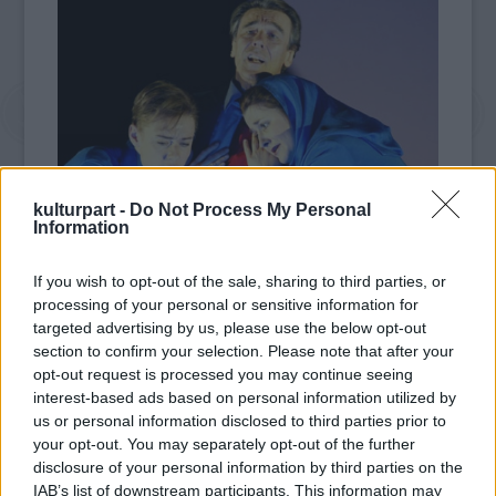
kulturpart -
Do Not Process My Personal
Information
Az énekes Ravel- és Stravinsky-művekben
If you wish to opt-out of the sale, sharing to third parties, or
debütált a nagy operaházban, emlékezetesek
processing of your personal or sensitive information for
maradnak Britten- és Wagner-
targeted advertising by us, please use the below opt-out
szerzeményekben nyújtott alakításai is;
section to confirm your selection. Please note that after your
mindemellett számos huszadik századi
opt-out request is processed you may continue seeing
kortárs műben is kapott szerepeket.
interest-based ads based on personal information utilized by
us or personal information disclosed to third parties prior to
Az 1939-es születésű tenor
your opt-out. You may separately opt-out of the further
hegedűművészként kezdte a pályát, énekesi
disclosure of your personal information by third parties on the
áttörésre csak később került sor a
IAB’s list of downstream participants. This information may