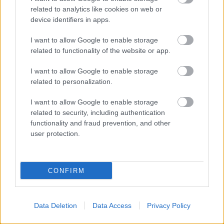
related to analytics like cookies on web or
device identifiers in apps.
I want to allow Google to enable storage
related to functionality of the website or app.
ELSTARTOLT A MŰVÉSZETEK VÖLGYE
I want to allow Google to enable storage
related to personalization.
I want to allow Google to enable storage
related to security, including authentication
functionality and fraud prevention, and other
user protection.
AZ EMBERSÉG ÜNNEPE
CONFIRM
A bejegyzés trackback címe:
https://kulturpart.hu/api/trackback/id/7871728
Data Deletion
Data Access
Privacy Policy
Kommentek: