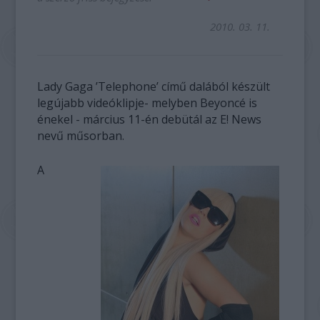
2010. 03. 11.
Lady Gaga ’Telephone’ című dalából készült
legújabb videóklipje- melyben Beyoncé is
énekel - március 11-én debütál az E! News
nevű műsorban.
A