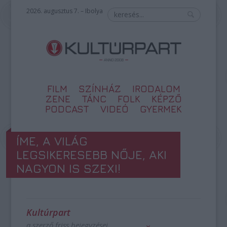
2026. augusztus 7. – Ibolya
FILM
SZÍNHÁZ
IRODALOM
ZENE
TÁNC
FOLK
KÉPZŐ
PODCAST
VIDEÓ
GYERMEK
ÍME, A VILÁG
LEGSIKERESEBB NŐJE, AKI
NAGYON IS SZEXI!
Kultúrpart
a szerző friss bejegyzései