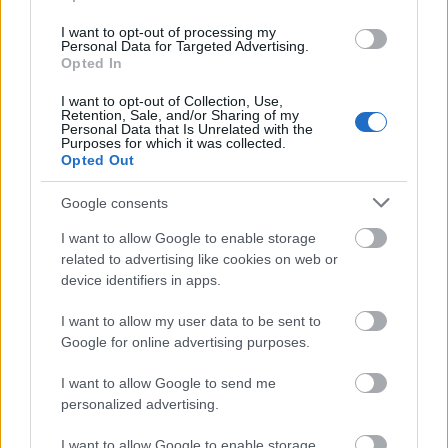
140 millióan nézték meg online. Az énekesnő
elárulta, a ‘Telephone’ története ott
I want to opt-out of processing my
Personal Data for Targeted Advertising.
kezdődik, ahol a ‘Paparazzi’ véget ért.
Opted In
I want to opt-out of Collection, Use,
Retention, Sale, and/or Sharing of my
Personal Data that Is Unrelated with the
Purposes for which it was collected.
Opted Out
Zene
Pop
Google consents
I want to allow Google to enable storage
related to advertising like cookies on web or
device identifiers in apps.
I want to allow my user data to be sent to
Google for online advertising purposes.
JJ MEGNYERTE AZ EUROVÍZIÓS DALFESZTIVÁLT,
MELYBEN A BUDAPEST SCORING ORCHESTRA IS
I want to allow Google to send me
KÖZREMŰKÖDÖTT
personalized advertising.
I want to allow Google to enable storage