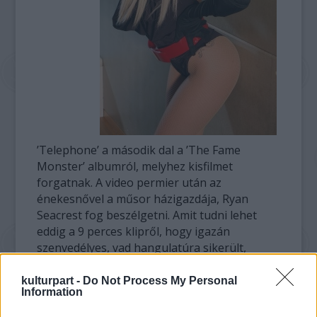
’Telephone’ a második dal a ’The Fame
Monster’ albumról, melyhez kisfilmet
forgatnak. A video permier után az
énekesnővel a műsor házigazdája, Ryan
Seacrest fog beszélgetni. Amit tudni lehet
eddig a 9 perces klipről, hogy igazán
szenvedélyes, vad hangulatúra sikerült,
illetve az is bizonyos, hogy Gaga egyedi tánc
stílusa, lélegzetelállító ruhakölteményei és
kulturpart -
Do Not Process My Personal
Information
szintén elképesztő haj és smink viselete is
kiemelik az átlagos zenevideók sorából az