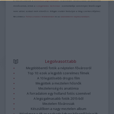
A hozzászólások a
vonatkozó jogszabályok
értelmében felhasználói tartalomnak
minősülnek, értük a
szolgáltatás technikai
üzemeltetője semmilyen felelősséget
nem vállal, azokat nem ellenőrzi. Kifogás esetén forduljon a blog szerkesztőjéhez.
Részletek a
Felhasználási feltételekben
és az
adatvédelmi tájékoztatóban
.
Legolvasottabb
Megdöbbentő fotók a néptelen fővárosról
Top 10: ezek a legjobb szerelmes filmek
A 10 legütősebb drogos film
Megjöttek a meztelen hősnők
Meztelenség és anatómia
A forradalom egy holland fotós szemével
A legizgalmasabb fotók 2015-ből
Meztelen fővárosiak
Készülőben a nagy meztelen album
Nézd meg a 48-as szabadságharc hőseiről készült