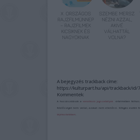
X. ORSZÁGOS
SZEMBE MERSZ
RAJZFILMÜNNEP
NÉZNI AZZAL,
– RAJZFILMEK
AKIVÉ
KICSIKNEK ÉS
VÁLHATTÁL
NAGYOKNAK
VOLNA?
A bejegyzés trackback címe:
https://kulturpart.hu/api/trackback/id
Kommentek:
A hozzászólások a
vonatkozó jogszabályok
értelmében felhas
felelősséget nem vállal, azokat nem ellenőrzi. Kifogás esetén 
tájékoztatóban
.