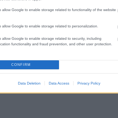
tő út sem fáklyásmenet, például le kell küzdeniük a
ok száz apró denevérből áll össze… Mi ez ahhoz
o allow Google to enable storage related to functionality of the website
nyt valójában két darab kötőtűvel lehet a
o allow Google to enable storage related to personalization.
o allow Google to enable storage related to security, including
cation functionality and fraud prevention, and other user protection.
ernel
Arthur Qwak
CONFIRM
Data Deletion
Data Access
Privacy Policy