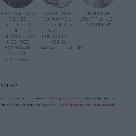
TERMÉSZETFELETTI
SZÁGULDÁS,
ŐRÜLT NAP,
ERŐK ÉS
SÁRKÁNYOK,
ŐRÜLT FILM: JÖN
ELFELEDETT
ROSSZFIÚK – A
A RANDOM!
TITKOK: ITT A
NYÁR 10
SHELBY OAKS –
LEGKEDVELTEBB
A GONOSZ
MOZIJA
NYOMÁBAN
MAGYARORSZÁGON
MAGYAR
ELŐZETESE
/7871722
ználói tartalomnak minősülnek, értük a
szolgáltatás technikai
üzemeltetője semmilyen
forduljon a blog szerkesztőjéhez. Részletek a
Felhasználási feltételekben
és az
adatvédelmi