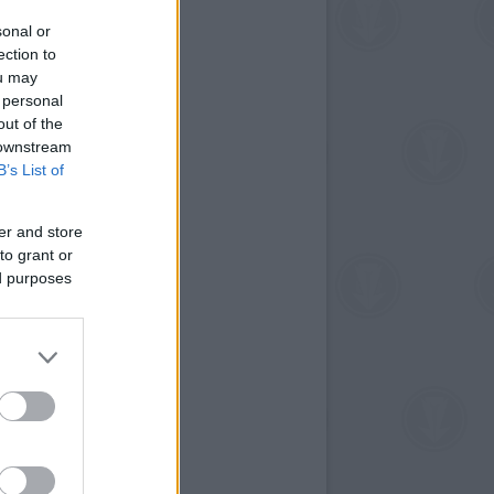
sonal or
ection to
ou may
 personal
out of the
 downstream
B’s List of
er and store
to grant or
ed purposes