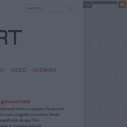
ST
VIDEÓ
GYERMEK
egolvasottabb
öbbentő fotók a néptelen fővárosról
0: ezek a legjobb szerelmes filmek
legütősebb drogos film
öttek a meztelen hősnők