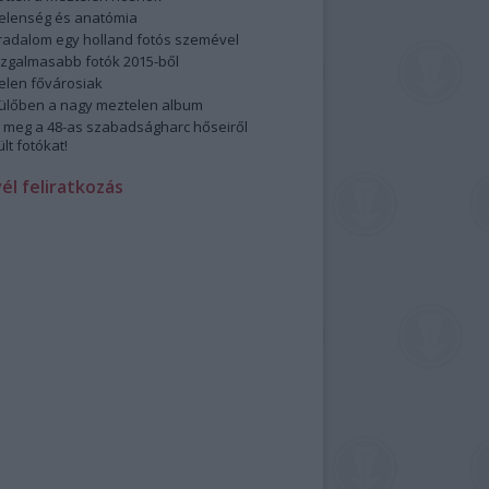
elenség és anatómia
rradalom egy holland fotós szemével
izgalmasabb fotók 2015-ből
elen fővárosiak
ülőben a nagy meztelen album
 meg a 48-as szabadságharc hőseiről
lt fotókat!
vél feliratkozás