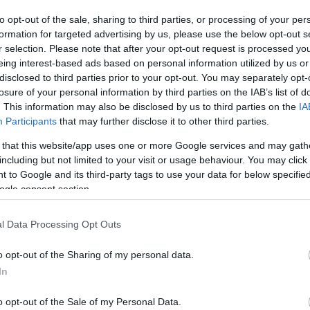
to opt-out of the sale, sharing to third parties, or processing of your per
formation for targeted advertising by us, please use the below opt-out s
r selection. Please note that after your opt-out request is processed y
eing interest-based ads based on personal information utilized by us or
disclosed to third parties prior to your opt-out. You may separately opt-
losure of your personal information by third parties on the IAB’s list of
. This information may also be disclosed by us to third parties on the
IA
Participants
that may further disclose it to other third parties.
 that this website/app uses one or more Google services and may gath
including but not limited to your visit or usage behaviour. You may click 
 to Google and its third-party tags to use your data for below specifi
ogle consent section.
l Data Processing Opt Outs
-szerű izék az
Avatar
hatását mutatják, míg a
o opt-out of the Sharing of my personal data.
 mintha vendégszerepelni jöttek volna egy Gorillaz-
In
című Disney-meséből kölcsönözték – ez van. A
rek felé is kitolni, így néhány szlengesnek
o opt-out of the Sale of my Personal Data.