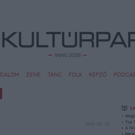
ODALOM
ZENE
TÁNC
FOLK
KÉPZŐ
PODCA
L
Megd
Top 1
2010. 03. 12.
A 10 
Megj