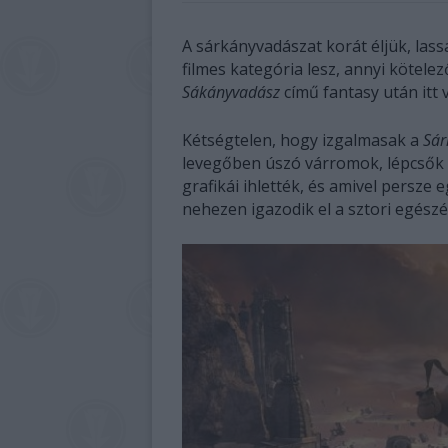
A sárkányvadászat korát éljük, las
filmes kategória lesz, annyi kötel
Sákányvadász
című fantasy után itt 
Kétségtelen, hogy izgalmasak a
Sár
levegőben úszó várromok, lépcsők 
grafikái ihlették, és amivel persze
nehezen igazodik el a sztori egész