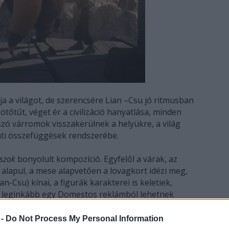
a a világot, de szerencsére Lian –Csu jó ritmusban
őtűt, véget ér a civilizáció hanyatlása, minden
szó várromok visszakerülnek a helyükre, a világ
ati összefüggések rendszerébe.
ászok
bonyolult kompozíció. Egyfelől a várak, az
 alapul, a mese alapvetően a lovagkort idézi meg,
n-Csu) kínai, a figurák karakterei is keletiek,
ek leginkább egy Domestos reklámból lehetnek
élik minden bizonnyal izgalmas életüket.
 -
Do Not Process My Personal Information