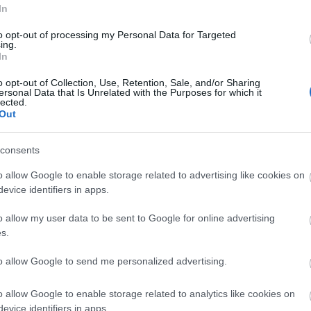
a lazázások csak rontottak az amúgy is kínos
In
emléletű látványtár, world musicos zenével, amit ha
to opt-out of processing my Personal Data for Targeted
 az
Oroszlánkirály
ból a
Hakuna Matatá
t.
ing.
In
ss-over rajzfilm nem lenne bonyolult, mégis a
o opt-out of Collection, Use, Retention, Sale, and/or Sharing
sséggel zűrzavarossá teszik. Gótikus lovagregény
ersonal Data that Is Unrelated with the Purposes for which it
lected.
 elég karakteres, így ha megkérdeznénk egy tíz éves
Out
tszódik a történet, szinte biztos, hogy nem
 a levegőben úszó romokról beszélne, melyeken
consents
ődve azzal, hogy alattuk a végtelen űr terül el.
o allow Google to enable storage related to advertising like cookies on
Lord Arnold erődje egy az egyben
A Gyűrűk Urá
ból
evice identifiers in apps.
gyebár sem neve sem rasszjegyei alapján nem lehet
nos, ő küldi el Gwizdót és Lian-Csut, hogy
o allow my user data to be sent to Google for online advertising
t Zoe is, és így hárman szállnak szembe a csontváz
s.
zatér, hogy ripityára zúzza a világot.
to allow Google to send me personalized advertising.
y farmot, ahol birkákat tenyészthetnek, de ehhez
o allow Google to enable storage related to analytics like cookies on
ű sárkánylikvidálást. Ehhez egyenesen a világ
evice identifiers in apps.