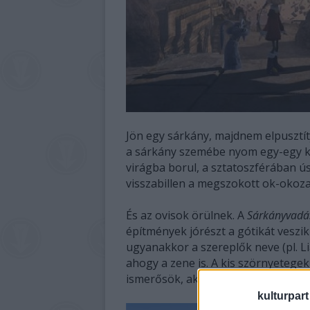
Jön egy sárkány, majdnem elpusztítj
a sárkány szemébe nyom egy-egy köt
virágba borul, a sztatoszférában ú
visszabillen a megszokott ok-okoz
És az ovisok örülnek. A
Sárkányvad
építmények jórészt a gótikát veszik
ugyanakkor a szereplők neve (pl. Lia
ahogy a zene is. A kis szörnyeteg
ismerősök, akik a WC pereme alatt 
kulturpart