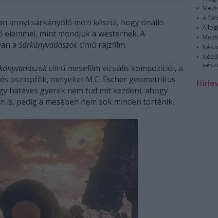
Mezt
A fo
san annyi sárkányölő mozi készül, hogy önálló
A leg
ező elemmel, mint mondjuk a westernek. A
Mezt
van a
Sárkányvadászok
című rajzfilm.
Kész
Nézd
készü
kányvadászok
című mesefilm vizuális kompozíciói, a
és oszlopfők, melyeket M.C. Escher geometrikus
Hírle
 egy hatéves gyerek nem tud mit kezdeni, ahogy
én is, pedig a mesében nem sok minden történik.