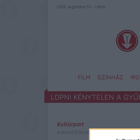
2026. augusztus 10. – Lőrinc
FILM
SZÍNHÁZ
IR
LOPNI KÉNYTELEN A GY
Kultúrpart
a szerző friss bejegyzései