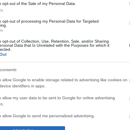
o opt-out of the Sale of my Personal Data.
In
to opt-out of processing my Personal Data for Targeted
ing.
In
o opt-out of Collection, Use, Retention, Sale, and/or Sharing
ersonal Data that Is Unrelated with the Purposes for which it
lected.
Out
consents
I
SZÁGULDÁS,
ŐRÜLT NAP,
AZ ÉV EGYIK
o allow Google to enable storage related to advertising like cookies on
SÁRKÁNYOK,
ŐRÜLT FILM: JÖN
LEGJOBBAN
evice identifiers in apps.
ROSSZFIÚK – A
A RANDOM!
VÁRT FILMJE
NYÁR 10
TAROLT A
o allow my user data to be sent to Google for online advertising
LEGKEDVELTEBB
CINEFESTEN
s.
MOZIJA
MAGYARORSZÁGON
to allow Google to send me personalized advertising.
o allow Google to enable storage related to analytics like cookies on