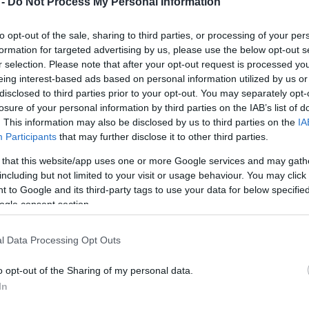
 -
Do Not Process My Personal Information
Mezt
A fo
ia nagysikerű filmrendezője most újabb dobásra
to opt-out of the sale, sharing to third parties, or processing of your per
A leg
formation for targeted advertising by us, please use the below opt-out s
Mezt
r selection. Please note that after your opt-out request is processed y
Kész
A jelentések szerint a rendező a Hollywood jelképé
eing interest-based ads based on personal information utilized by us or
Nézd
készü
disclosed to third parties prior to your opt-out. You may separately opt-
vált felirat mintájára wellingtoni otthonában
losure of your personal information by third parties on the IAB’s list of
helyezné el a Welliwood táblákat. A hollywoodi
Hírle
. This information may also be disclosed by us to third parties on the
IA
reklámkamara azonban, amely a Los Angeles-i
Participants
that may further disclose it to other third parties.
eredeti birtokosa, törvényes lépéseket fontolgat
Jackson tervei ellen, azzal érvelve, hogy a jelkép
 that this website/app uses one or more Google services and may gath
önálló márka, amit nem lehet csak úgy lemásolni.
including but not limited to your visit or usage behaviour. You may click 
 to Google and its third-party tags to use your data for below specifi
ogle consent section.
A tervezett Wellywood tábla azonban csak akkor
hat, ha közvetlen utal Hollywoodra, érvel Jackson,
akinek 15 hónapig készülő trilógiája 200 millió
l Data Processing Opt Outs
dollárnyi összeget pumpált a forgatás
zi filmközponttá téve ezzel Wellingtont. A
o opt-out of the Sharing of my personal data.
nak, minden eredetiséget nélkülözőnek
In
mindenestre júniusra tervezik.