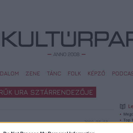
ODALOM
ZENE
TÁNC
FOLK
KÉPZŐ
PODCA
ŰRŰK URA SZTÁRRENDEZŐJE
L
Megd
Top 1
2010. 03. 13.
A 10 
Megj