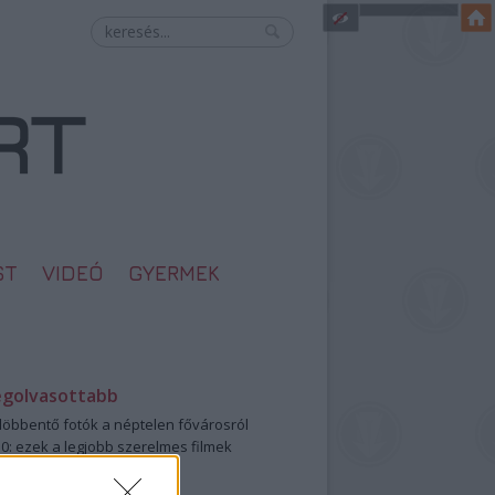
ST
VIDEÓ
GYERMEK
egolvasottabb
öbbentő fotók a néptelen fővárosról
0: ezek a legjobb szerelmes filmek
legütősebb drogos film
öttek a meztelen hősnők