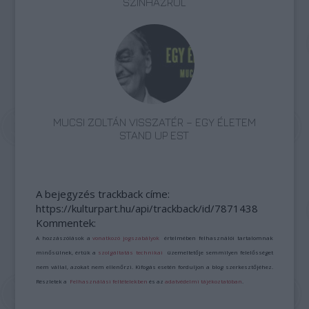
SZÍNHÁZRÓL
MUCSI ZOLTÁN VISSZATÉR – EGY ÉLETEM
STAND UP EST
A bejegyzés trackback címe:
https://kulturpart.hu/api/trackback/id/7871438
Kommentek:
A hozzászólások a
vonatkozó jogszabályok
értelmében felhasználói tartalomnak
minősülnek, értük a
szolgáltatás technikai
üzemeltetője semmilyen felelősséget
nem vállal, azokat nem ellenőrzi. Kifogás esetén forduljon a blog szerkesztőjéhez.
Részletek a
Felhasználási feltételekben
és az
adatvédelmi tájékoztatóban
.