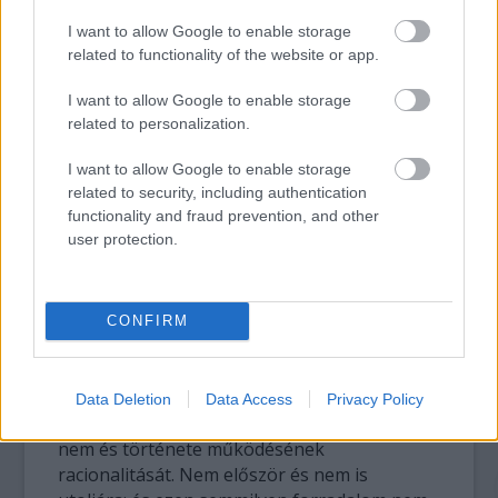
Én a magam részéről ezt a női jellemet, az
I want to allow Google to enable storage
általa az életre és újrakezdésre, küzdésre
related to functionality of the website or app.
mondott igent viszem magammal; a nőiség
Spolarics által megmutatott
I want to allow Google to enable storage
kaleidoszkópszerűségét, akinek ellenpólusa
related to personalization.
Devonshire (Parti Nóra), a király harsány,
kemény hangú ágyasa, aki a koldusoknak
I want to allow Google to enable storage
saját lelki nyomorán példázza: nem minden a
related to security, including authentication
functionality and fraud prevention, and other
pénz.
user protection.
Devonshire magtalan, Lady Bradshaw nem.
Példának okáért addig tudatlan lánya eltökéli,
hogy gondozza apja hagyatékát, folytatja
CONFIRM
munkáját, terjeszti az általa hirdetett
ideálokat. Ettől még nem lélegzünk fel, hiszen
a látszólag őrült özvegy és élatútja kétségbe
Data Deletion
Data Access
Privacy Policy
vonja egész civilizációnk fejlődését, az emberi
nem és története működésének
racionalitását. Nem először és nem is