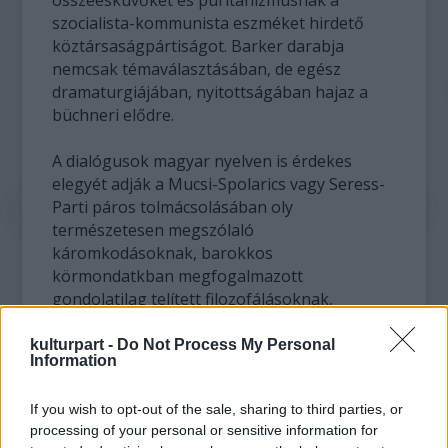
szocialista-kommunista eszméket hirdető
köztársaságpártiságot. Barker darabja
nemcsak témaválasztásában, de egész
dramaturgiájában, nyitottságában hajaz a
büchneri elődre.
A dialógusok magyar nyelven is érdekes
elegyét adják a Mucsi-Spolarics vagy Seress-
Parti páros tolmácsolásában oly
természetesen megszólaló
káromkodásoknak, barokkos
körmondatkban megfogalmazott
gondolatilag telített filozofálásoknak,
ceremoniális udvarisakodásoknak, míg a
jeleneteket szertartásosan és a letűnt
kulturpart -
Do Not Process My Personal
Information
"napkirályi" korok színházi hagyományát
idézve egy komornik-féle konferálja fel.
If you wish to opt-out of the sale, sharing to third parties, or
processing of your personal or sensitive information for
Az elidegenetésre játszik rá a görög