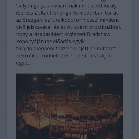
'selyemgatyás pávián'-nak minősített király
(Seress Zoltán) lehengerlő modorban tör át
az őrségen, az 'uralkodói orrhossz' mindent
vivő jelszavával, és az őt kísérő prostituálttal,
hogy a lázadásááért kivégzett Bradshaw
koponyáján (az előadás egyik
tulajdonképpeni főszereplőjét) bemutatott
nekrofil pornóbetéttel erődemonstráljon
egyet.