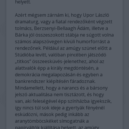
helyett.
Azért mégsem zárnám ki, hogy Upor László
dramaturg, vagy a fiatal rendezőként végzett
tolmács, Berzsenyi-Bellaagh Ádám, illetve a
Bárka jól összeszokott stábja ne súgott volna
számos alapszövegen kívüli humorforrást a
rendezőnek. Például az amúgy szünet előtt a
Stúdióba levitt, valóban pincében játszódó
„titkos” összeesküvés-jelenethez, ahol az
alattvalók épp a király megdöntésén, a
demokrácia megalapozásán és egyben a
bankrendszer kiépítésén fáradoznak.
Mindamellett, hogy a narancs és a bársony
jelszó aktualitása nem tisztázott, és hogy
van, aki feleségével épp színházba igyekszik,
így nincs túl sok ideje a gyertyák fényénél
esküdözni, mások pedig inkább az
aranytömböcskéket símogatnák a
papírváltók kiállítása helyett, az amúgy