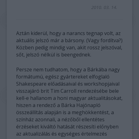
2010. 03. 14.
Aztán kiderül, hogy a narancs tegnap volt, az
aktuális jelszó már a bársony. (Vagy fordítva?)
Közben pedig mindig van, akit rossz jelszóval,
sőt, jelszó nélkül is beengednek.
Persze nem tudhatom, hogy a Bárkába nagy
formátumú, egész gyártereket elfoglaló
Shakespeare előadásaival és workshopjaival
visszajáró brit Tim Carroll rendezésébe bele
kell-e hallanom a honi magyar aktualitásokat,
hiszen a rendező a Bárka Hajónapló
összeállítás alapján is a meghökkentést, a
színház azonnali, a nézőből ellentétes
érzéseket kiváltó hatását részesíti előnyben
az aktualizálás és egységes értelmezés