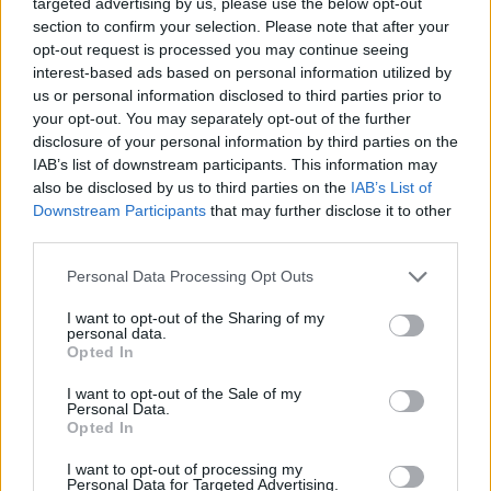
targeted advertising by us, please use the below opt-out
amfiteátrum-hagyományt furcsán felidéző
section to confirm your selection. Please note that after your
vasketrec is, ami a nézőtéren ülőket
opt-out request is processed you may continue seeing
elválasztja a szereplők vérében és
interest-based ads based on personal information utilized by
kételyeiben nem szűkölködő történelmi
us or personal information disclosed to third parties prior to
„cirkuszi arénájától”. Ám ahogyan az egyes
your opt-out. You may separately opt-out of the further
ember sorsa részleteiben is furcsa
disclosure of your personal information by third parties on the
fordulatokat vesz a mindig fordulatos
IAB’s list of downstream participants. This information may
történelmi helyzetbe ágyazva, és ahogyan
also be disclosed by us to third parties on the
IAB’s List of
Downstream Participants
that may further disclose it to other
önmagát is több perspektívából érzékeli
third parties.
minden szereplő, ugyanúgy a közösségi
élmény lehetetlenségére is reflektál ez a
Please note that this website/app uses one or more Google
Personal Data Processing Opt Outs
kalicka-megoldás: nemcsak a közönség
services and may gather and store information including but
sorait, de még a sorok egyes szegmenseit is
not limited to your visit or usage behaviour. You may click to
I want to opt-out of the Sharing of my
personal data.
elválasztották egymástól, mintha ezzel is
grant or deny consent to Google and its third-party tags to
Opted In
hangsúlyozná az előadás, hogy nézőként az
use your data for below specified purposes in below Google
consent section.
egyedi értelmezés börtönébe vagyunk zárva.
I want to opt-out of the Sale of my
Personal Data.
Opted In
Valóban, Barker nyitottságát Carroll olyan
módon kívánja megőrizni, hogy mindenki úgy
I want to opt-out of processing my
Personal Data for Targeted Advertising.