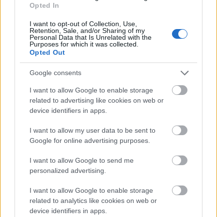
távozzon a nézőtérről, „érdekes” darabot
Opted In
látott. Lehetséges az általános, egységes
értelmezés, még az egyes történetek és a
I want to opt-out of Collection, Use,
Retention, Sale, and/or Sharing of my
történelmi háttér is összerakható; mégis
Personal Data that Is Unrelated with the
barokkosan túlburjánzik az élmény a
Purposes for which it was collected.
Opted Out
jellemek és életutak fordulataival, a nyelv
eklektizicmusával.
Google consents
Ilyen eklektikus jellem Bradshaw özvegye is
I want to allow Google to enable storage
(Spolarics Andrea), aki a jó és a rossz
related to advertising like cookies on web or
device identifiers in apps.
elkülöníthetőségének megkérdőjelezőjeként
látszólag mindent megtagadva szerzi vissza a
I want to allow my user data to be sent to
királygyilkosság miatt kivégzett férje
Google for online advertising purposes.
testének darabjait, miközben egy királypártit
(Kardos Róbert), akit a királyellenes
I want to allow Google to send me
összeesküvők ellen elkövetett merénylete
personalized advertising.
miatt csonkíttat meg az általa védelmezett
hatalom, férjeként és születendő gyermeke
I want to allow Google to enable storage
apjaként visz haza.
related to analytics like cookies on web or
device identifiers in apps.