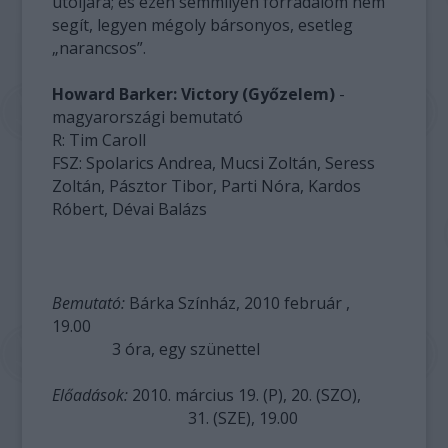
utoljára; és ezen semmilyen forradalom nem
segít, legyen mégoly bársonyos, esetleg
„narancsos”.
Howard Barker: Victory (Győzelem)
-
magyarországi bemutató
R: Tim Caroll
FSZ: Spolarics Andrea, Mucsi Zoltán, Seress
Zoltán, Pásztor Tibor, Parti Nóra, Kardos
Róbert, Dévai Balázs
Bemutató:
Bárka Színház, 2010 február ,
19.00
3 óra, egy szünettel
Előadások:
2010. március 19. (P), 20. (SZO),
31. (SZE), 19.00