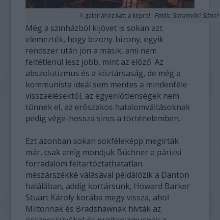
A galériához katt a képre!
Fotók: Garamvári Gábor
Még a színházból kijövet is sokan azt
elemezték, hogy bizony-bizony, egyik
rendszer után jön a másik, ami nem
feltétlenül lesz jobb, mint az előző. Az
abszolutizmus és a köztársaság, de még a
kommunista ideál sem mentes a mindenféle
visszaélésektől, az egyenlőtlenségek nem
tűnnek el, az erőszakos hatalomváltásoknak
pedig vége-hossza sincs a történelemben.
Ezt azonban sokan sokféleképp megírták
már, csak amíg mondjuk Büchner a párizsi
forradalom feltartóztathatatlan
mészárszékké válásával példálózik a Danton
halálában, addig kortársunk, Howard Barker
Stuart Károly korába megy vissza, ahol
Miltonnak és Bradshawnak hívták az
összeesküvőket és puritanizmusnak a