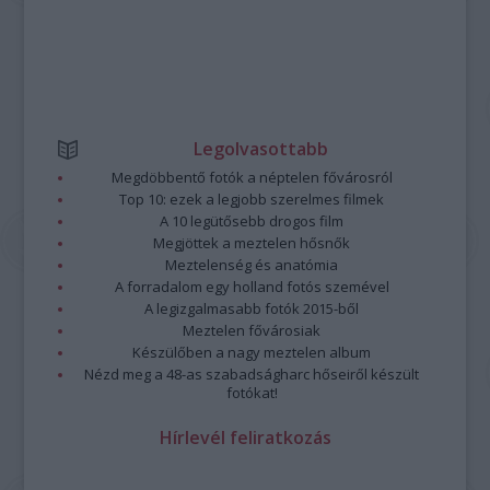
Legolvasottabb
Megdöbbentő fotók a néptelen fővárosról
Top 10: ezek a legjobb szerelmes filmek
A 10 legütősebb drogos film
Megjöttek a meztelen hősnők
Meztelenség és anatómia
A forradalom egy holland fotós szemével
A legizgalmasabb fotók 2015-ből
Meztelen fővárosiak
Készülőben a nagy meztelen album
Nézd meg a 48-as szabadságharc hőseiről készült
fotókat!
Hírlevél feliratkozás