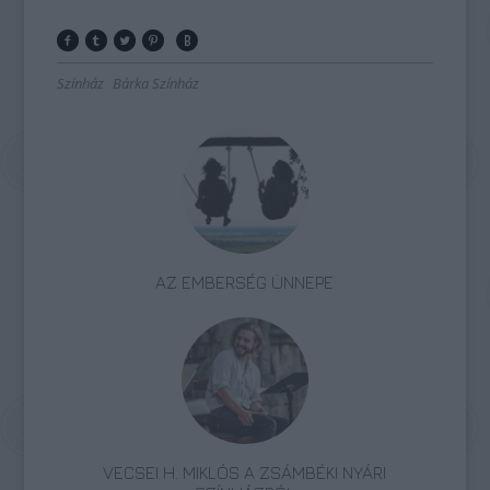
Színház
Bárka Színház
AZ EMBERSÉG ÜNNEPE
VECSEI H. MIKLÓS A ZSÁMBÉKI NYÁRI