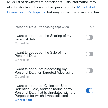
mutatja meg fotó- és videóprojektjében.
IAB’s list of downstream participants. This information may
also be disclosed by us to third parties on the
IAB’s List of
A Kölnben élő Szolnoki József a Pécs környéki
Downstream Participants
that may further disclose it to other
épülethomlokzatokon látható hibás magyar
third parties.
címereket kutatja, különböző magyar
Please note that this website/app uses one or more Google
Personal Data Processing Opt Outs
társadalmi rendszerek lenyomatait. Zádor
services and may gather and store information including but
Tamás médiaművész az MKE-n diplomázott,
not limited to your visit or usage behaviour. You may click to
I want to opt-out of the Sharing of my
Budapesten él, fotóin nemzeti jelképeket
personal data.
grant or deny consent to Google and its third-party tags to
Opted In
értelmez át és összekeveri a kommersz világ
use your data for below specified purposes in below Google
képeivel. Katarina Sevic szerb születésű
consent section.
I want to opt-out of the Sale of my
médiaművész, az egyetem volt tanítványa tíz
Personal Data.
Opted In
éve él Magyarországon, s installációjának
címe: Hírek Sehonnan.
I want to opt-out of processing my
Personal Data for Targeted Advertising.
Opted In
Hangos hétfő címmel a kiállítás ideje alatt
filmprogram is lesz:
I want to opt-out of Collection, Use,
Retention, Sale, and/or Sharing of my
Personal Data that Is Unrelated with the
március 22
: Fekete vonat - Schiffer Pál
Purposes for which it was collected.
Opted Out
rendező 1970
március 29
: Dübörög a nemzeti rock - Kriza