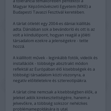
a tolerancia témakörében péntektől a
Magyar Képzőművészeti Egyetem (MKE) a
Budapesti Tavaszi Fesztivál keretében.
A tárlat ötletét egy 2004-es dániai kiállítás
adta. Dániában sok a bevándorló és ott is az
volt a kiindulópont, hogyan reagál a jóléti
társadalom ezekre a jelenségekre - tette
hozzá.
A kiállított művek - leginkább fotók, videók és
installációk - többsége absztrakt módon
reflektál az Európában élő kisebbségek és a
többségi társadalom közti viszonyra, a
negatív előítéletekre és sztereotípiákra.
A tárlat címe nemcsak a kisebbségben élők, a
jeleket adók kirekesztettségére, hanem a
jelvevőkre, a többség sokszor nehézkes
problémamegoldására is utal.