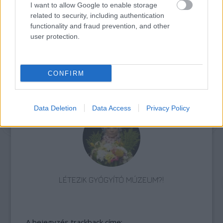
I want to allow Google to enable storage
related to security, including authentication
functionality and fraud prevention, and other
user protection.
CONFIRM
„NEM TÖBB EZER EMBERRE UTAZUNK, HANEM
EGY VÁLOGATOTT TÁRSASÁGRA”
Data Deletion
Data Access
Privacy Policy
LÉTEZIK GYÓGYÍTÓ MÚZEUM?!
A bejegyzés trackback címe: