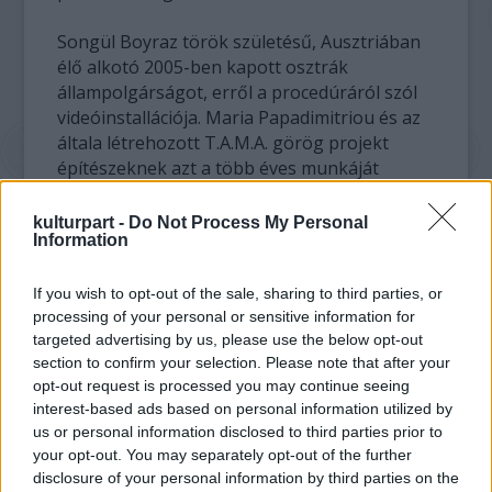
Songül Boyraz török születésű, Ausztriában
élő alkotó 2005-ben kapott osztrák
állampolgárságot, erről a procedúráról szól
videóinstallációja. Maria Papadimitriou és az
általa létrehozott T.A.M.A. görög projekt
építészeknek azt a több éves munkáját
ismerteti, amellyel az Athén közeli
cigánytelepen lakók életminőségét javították
kulturpart -
Do Not Process My Personal
Information
- adott példákat a tárlat rendezője.
Tamara Moyzes TV t_error című installációja
If you wish to opt-out of the sale, sharing to third parties, or
processing of your personal or sensitive information for
a cseh társadalom romákkal való
targeted advertising by us, please use the below opt-out
együttélését dolgozta fel provokatív módon.
section to confirm your selection. Please note that after your
Anna Molska és Wojtek Bakowski
opt-out request is processed you may continue seeing
videóművének helyszíne a bemowói
interest-based ads based on personal information utilized by
repülőtér kifutópályája, amelyen
us or personal information disclosed to third parties prior to
kerekesszékes férfiak gurulnak. A lengyel
your opt-out. You may separately opt-out of the further
Joanna Rajkowska egy menekülttábor életét
disclosure of your personal information by third parties on the