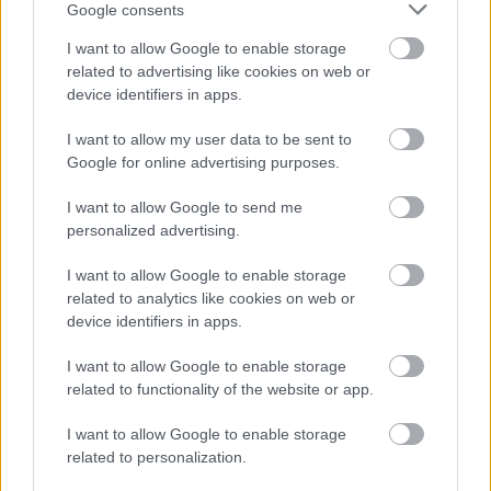
Google consents
Borbála 2007
április 12:
Gipsy Side-Gát Balázs 2006
I want to allow Google to enable storage
related to advertising like cookies on web or
A teljes programhoz,
katt!
device identifiers in apps.
I want to allow my user data to be sent to
Google for online advertising purposes.
Forrás:
MTI
I want to allow Google to send me
personalized advertising.
I want to allow Google to enable storage
Kiállítás
Képző
Fényképészet, fotó
related to analytics like cookies on web or
device identifiers in apps.
I want to allow Google to enable storage
related to functionality of the website or app.
I want to allow Google to enable storage
related to personalization.
AZ EMBERSÉG ÜNNEPE