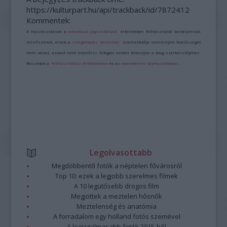
https://kulturpart.hu/api/trackback/id/7872412
Kommentek:
A hozzászólások a
vonatkozó jogszabályok
értelmében felhasználói tartalomnak
minősülnek, értük a
szolgáltatás technikai
üzemeltetője semmilyen felelősséget
nem vállal, azokat nem ellenőrzi. Kifogás esetén forduljon a blog szerkesztőjéhez.
Részletek a
Felhasználási feltételekben
és az
adatvédelmi tájékoztatóban
.
Legolvasottabb
Megdöbbentő fotók a néptelen fővárosról
Top 10: ezek a legjobb szerelmes filmek
A 10 legütősebb drogos film
Megjöttek a meztelen hősnők
Meztelenség és anatómia
A forradalom egy holland fotós szemével
A legizgalmasabb fotók 2015-ből