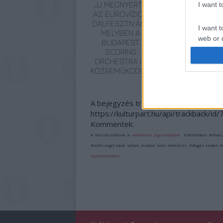
JJ MEGNYERTE
ELSTARTOLT A
I want 
AZ EUROVÍZIÓS
MŰVÉSZETEK
DALFESZTIVÁLT,
VÖLGYE
I want t
MELYBEN A
web or d
BUDAPEST
SCORING
I want t
ORCHESTRA IS
or app.
KÖZREMŰKÖDÖTT
I want t
A bejegyzés trackback címe:
https://kulturpart.hu/api/trackback/id
I want t
Kommentek:
authenti
A hozzászólások a
vonatkozó jogszabályok
értelmében felhas
felelősséget nem vállal, azokat nem ellenőrzi. Kifogás esetén 
tájékoztatóban
.