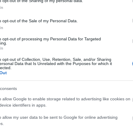
o opt-out of the Sharing of my personal data.
In
 szemetet, ami Amerikából érkezik? Úgy vélem,
a je-je-je monotóniájának" - mondta Ulbricht 1965
o opt-out of the Sale of my Personal Data.
In
 osztotta Ulbricht elveit, és csökkenteni akarta a
to opt-out of processing my Personal Data for Targeted
ing.
ójuk során összesen húszezer FDJ-akivista
In
gy megakadályozzák a nyugati zenék vételét.
o opt-out of Collection, Use, Retention, Sale, and/or Sharing
ersonal Data that Is Unrelated with the Purposes for which it
lected.
Out
consents
o allow Google to enable storage related to advertising like cookies on
evice identifiers in apps.
o allow my user data to be sent to Google for online advertising
s.