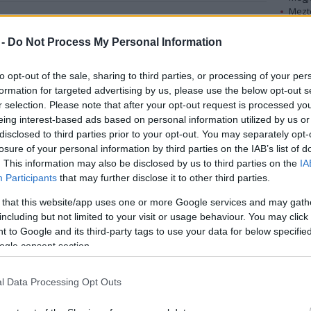
Mezt
A fo
hatvanas években kifejtett hatását, illetve a
A leg
 -
Do Not Process My Personal Information
t mutatja be a hallei Beatles-múzeum különleges
Mezt
Kész
to opt-out of the sale, sharing to third parties, or processing of your per
Nézd
formation for targeted advertising by us, please use the below opt-out s
készü
iverpooli
r selection. Please note that after your opt-out request is processed y
ll You Need Is
Hírle
eing interest-based ads based on personal information utilized by us or
lítását éppen az
disclosed to third parties prior to your opt-out. You may separately opt-
 elleni
losure of your personal information by third parties on the IAB’s list of
ezők munkájuk
. This information may also be disclosed by us to third parties on the
IA
akták,
Participants
that may further disclose it to other third parties.
s
 that this website/app uses one or more Google services and may gath
felvételeket
including but not limited to your visit or usage behaviour. You may click 
 to Google and its third-party tags to use your data for below specifi
ogle consent section.
i szinte az egész világon. Walter Ulbricht, az NDK
 azonban a Beatles, illetve a zenekar rajongóinak
l Data Processing Opt Outs
is szálka volt. A berlini fal felépítése után meg