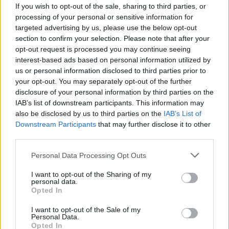
If you wish to opt-out of the sale, sharing to third parties, or
elősegíteni a régióban a
processing of your personal or sensitive information for
munkahelyteremtést."
targeted advertising by us, please use the below opt-out
section to confirm your selection. Please note that after your
Csapon idegenvezető szállt fel a vonatra, aki
opt-out request is processed you may continue seeing
út közben ismerteti Kárpátalja történelmét,
interest-based ads based on personal information utilized by
jelenét. A következő állomás Beregszász volt,
us or personal information disclosed to third parties prior to
ahol az utasok megkoszorúzták a Petőfi
your opt-out. You may separately opt-out of the further
szobrot, majd városnézésen vettek részt.
disclosure of your personal information by third parties on the
IAB’s list of downstream participants. This information may
also be disclosed by us to third parties on the
IAB’s List of
A nosztalgiavonat szombat reggel folytatta
Downstream Participants
that may further disclose it to other
útját Nagyszőlősre, ahol szintén megállnak
third parties.
várost nézni, majd továbbutaznak
Királyházára. A Kárpátalja Expressz innen a
Please note that this website/app uses one or more Google
Personal Data Processing Opt Outs
Nevetlenfalu-Halmi átkelőn Románia felé
services and may gather and store information including but
robog tovább. Ott Szatmárnémeti és
not limited to your visit or usage behaviour. You may click to
I want to opt-out of the Sharing of my
personal data.
Nagykároly érintésével tér vissza a
grant or deny consent to Google and its third-party tags to
Opted In
use your data for below specified purposes in below Google
monarchia vasútvonalán Budapestre.
consent section.
I want to opt-out of the Sale of my
Personal Data.
Az utasok között a MÁV, a GySEV és a MÁV
Opted In