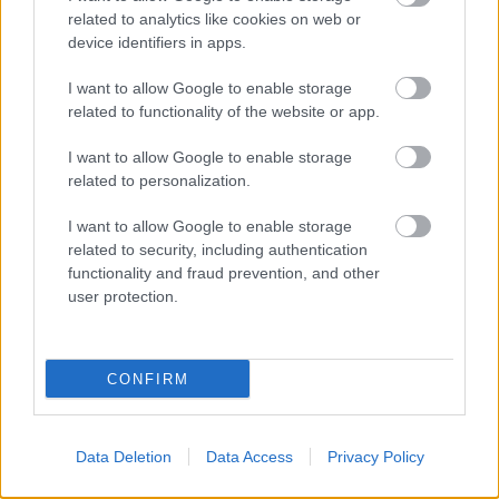
related to analytics like cookies on web or
device identifiers in apps.
I want to allow Google to enable storage
TASTE OF TRANSYLVANIA 2026 – SZÉKELYFÖLD
related to functionality of the website or app.
ÍZEI A SKANZENBEN
I want to allow Google to enable storage
related to personalization.
I want to allow Google to enable storage
related to security, including authentication
functionality and fraud prevention, and other
user protection.
RÉGI MESTERSÉGEK, ÚJ ÉLMÉNYEK – KÉZMŰVES
TÁBOR TÓTHFALUBAN
CONFIRM
A bejegyzés trackback címe:
https://kulturpart.hu/api/trackback/id/7872758
Data Deletion
Data Access
Privacy Policy
Kommentek:
A hozzászólások a
vonatkozó jogszabályok
értelmében felhasználói tartalomnak