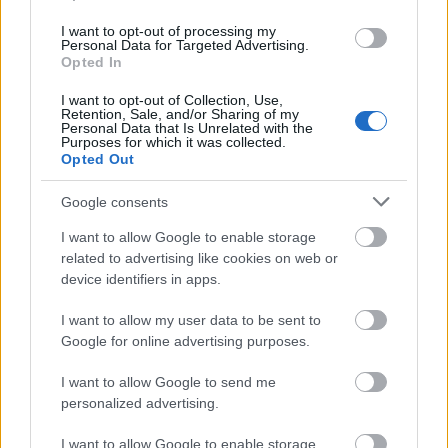
CARGO számos vezetője is jelen van.
I want to opt-out of processing my
Personal Data for Targeted Advertising.
Forrás:
Magyar Online
Opted In
I want to opt-out of Collection, Use,
Retention, Sale, and/or Sharing of my
Personal Data that Is Unrelated with the
Purposes for which it was collected.
Vajdaság
Opted Out
Erdély
Lavór
Google consents
I want to allow Google to enable storage
related to advertising like cookies on web or
device identifiers in apps.
I want to allow my user data to be sent to
Google for online advertising purposes.
KÉZMŰVES MESTERSÉGEK TALÁLKOZÓJA A
MAROSVÁSÁRHELYI VÁRBAN
I want to allow Google to send me
personalized advertising.
I want to allow Google to enable storage