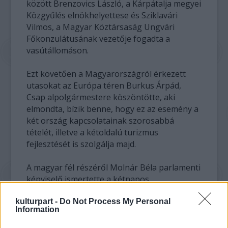
között Brenzovics László, a Kárpátalja megyei
Közgyűlés elnökhelyettese és Sziklavári
Vilmos, a Magyar Köztársaság Ungvári
Főkonzulátusának vezetője fogadta a
vasútállomáson.
Ezt követően a Magyarországról érkezett
utasokat az Európa téren Burkus Árpád,
Csap alpolgármestere köszöntötte, aki
elmondta, bízik benne, hogy ez az esemény a
két ország kapcsolatainak szorosabbá
tételét, illetve a kétoldalú turizmus
fejlesztését is szolgálja majd.
A magyar fél részéről Molnár Béla parlamenti
képviselő ismertette a kétnapos
nosztalgiautazás üzenetét. "Az utazás célja –
kulturpart -
mondta – egyebek mellett felhívni a figyelmet
Do Not Process My Personal
Information
a határokon átívelő gazdasági, közlekedési,
turisztikai együttműködésre, ezáltal