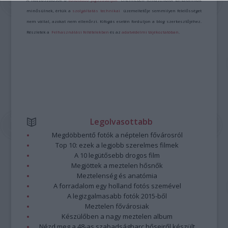
minősülnek, értük a
szolgáltatás technikai
üzemeltetője semmilyen felelősséget
nem vállal, azokat nem ellenőrzi. Kifogás esetén forduljon a blog szerkesztőjéhez.
Részletek a
Felhasználási feltételekben
és az
adatvédelmi tájékoztatóban
.
Legolvasottabb
Megdöbbentő fotók a néptelen fővárosról
Top 10: ezek a legjobb szerelmes filmek
A 10 legütősebb drogos film
Megjöttek a meztelen hősnők
Meztelenség és anatómia
A forradalom egy holland fotós szemével
A legizgalmasabb fotók 2015-ből
Meztelen fővárosiak
Készülőben a nagy meztelen album
Nézd meg a 48-as szabadságharc hőseiről készült