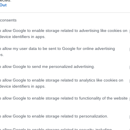
sz, és készül hozzá egy cd is.
Out
consents
k, azt mondták, ez nem gyereknek való. A dalok
en. Imádták. Egy gyerek nem tudja, mi az a grappa
o allow Google to enable storage related to advertising like cookies on
 meg pont erről énekel. De ennek ellenére
evice identifiers in apps.
yszerűsíteni, a gyerek sokkal több mindenre
. Nekem a kedvencem gyerekoromban a Kvantum
o allow my user data to be sent to Google for online advertising
s.
itronokról neutronokról szólt. Szerettem, pedig nem
to allow Google to send me personalized advertising.
Nyelvileg próbálsz belevinni valamit, vagy a
o allow Google to enable storage related to analytics like cookies on
cselekmény alakul úgy, hogy a felnőttek is
evice identifiers in apps.
élvezzék?
Egy jó gyerekdarab a gyerekeknek és a
o allow Google to enable storage related to functionality of the website
felnőtteknek is szól. Aztán meglátjuk, hogy a
valóságban hogyan fog működni. Ha nem
gyerekeknek, akkor felnőtteknek. Ha nekik sem,
o allow Google to enable storage related to personalization.
akkor kamaszoknak.
o allow Google to enable storage related to security, including