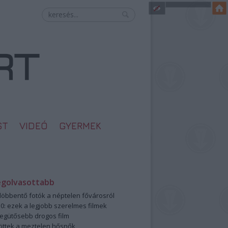
ST
VIDEÓ
GYERMEK
egolvasottabb
öbbentő fotók a néptelen fővárosról
0: ezek a legjobb szerelmes filmek
legütősebb drogos film
öttek a meztelen hősnők