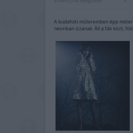
a szerző friss bejegyzései
A budafoki műteremben épp méteres 
neonban izzanak. Áll a fák közt, fölö