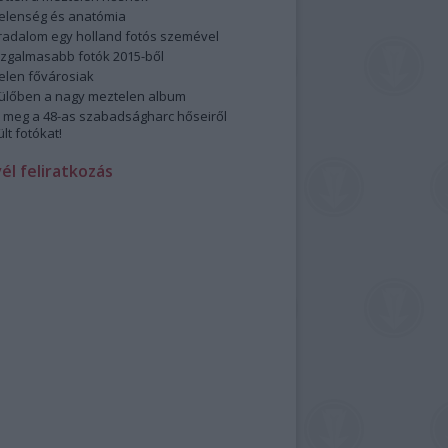
elenség és anatómia
rradalom egy holland fotós szemével
izgalmasabb fotók 2015-ből
elen fővárosiak
ülőben a nagy meztelen album
 meg a 48-as szabadságharc hőseiről
lt fotókat!
vél feliratkozás