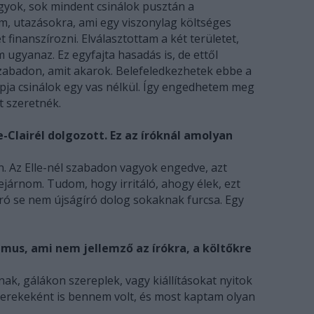
gyok, sok mindent csinálok pusztán a
m, utazásokra, ami egy viszonylag költséges
 finanszírozni. Elválasztottam a két területet,
m ugyanaz. Ez egyfajta hasadás is, de ettől
abadon, amit akarok. Belefeledkezhetek ebbe a
pja csinálok egy vas nélkül. Így engedhetem meg
t szeretnék.
ie-Clairél dolgozott. Ez az íróknál amolyan
. Az Elle-nél szabadon vagyok engedve, azt
ejárnom. Tudom, hogy irritáló, ahogy élek, ezt
ró se nem újságíró dolog sokaknak furcsa. Egy
zmus, ami nem jellemző az írókra, a költőkre
nak, gálákon szereplek, vagy kiállításokat nyitok
erekeként is bennem volt, és most kaptam olyan