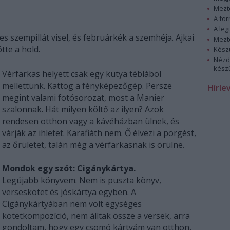
Mezt
A fo
A leg
szempillát visel, és februárkék a szemhéja. Ajkai
Mezt
tte a hold.
Kész
Nézd
készü
Vérfarkas helyett csak egy kutya téblábol
mellettünk. Kattog a fényképezőgép. Persze
Hírle
megint valami fotósorozat, most a Manier
szalonnak. Hát milyen költő az ilyen? Azok
rendesen otthon vagy a kávéházban ülnek, és
várják az ihletet. Karafiáth nem. Ő élvezi a pörgést,
az őrületet, talán még a vérfarkasnak is örülne.
Mondok egy szót: Cigánykártya.
Legújabb könyvem. Nem is puszta könyv,
verseskötet és jóskártya egyben. A
Cigánykártyában nem volt egységes
kötetkompozíció, nem álltak össze a versek, arra
gondoltam, hogy egy csomó kártyám van otthon,