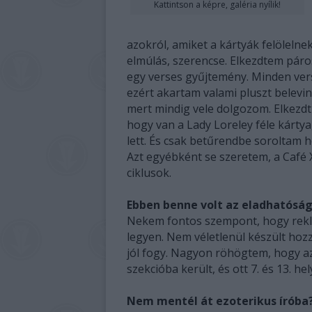
Kattintson a képre, galéria nyílik!
azokról, amiket a kártyák felölelnek
elmúlás, szerencse. Elkezdtem páro
egy verses gyűjtemény. Minden vers
ezért akartam valami pluszt belevinni
mert mindig vele dolgozom. Elkezd
hogy van a Lady Loreley féle kártya
lett. És csak betűrendbe soroltam h
Azt egyébként se szeretem, a Café 
ciklusok.
Ebben benne volt az eladhatósá
Nekem fontos szempont, hogy rekl
legyen. Nem véletlenül készült hoz
jól fogy. Nagyon röhögtem, hogy a
szekcióba került, és ott 7. és 13. hel
Nem mentél át ezoterikus íróba