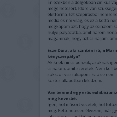
Én ezekben a dolgokban cinikus va
megélhetésért. Időre van szüksége
életforma. Ezt szépírásból nem lehet
média és női világ, és ez a kettő ne
megkapom azt, hogy az csinálom sz
hülye pályázatba, amit három hóna
magamnak, hogy azt csináljam, ami
Esze Dóra, aki szintén író, a Mar
kényszerpálya?
Akiknek nincs pénzük, azoknak igen
csinálom, amit szeretek. Nem kell b
sokszor visszakapom. Ez a se nem í
köztes állapotban leledzem.
Van benned egy erős exhibicioni
még kevésbé.
Igen, hol műsort vezetek, hol fotóz
meg. Rettenetesen élvezem, már gy
játszóteret, ahol kiélhetem magam.