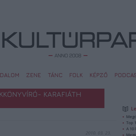
ODALOM
ZENE
TÁNC
FOLK
KÉPZŐ
PODCA
KKÖNYVÍRÓ- KARAFIÁTH
L
Megd
Top 1
A 10 
2010. 03. 23.
Megj