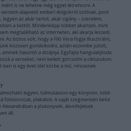
miért is ne lehetne még egyet létrehozni. A
verseim alapvető emberi dolgokról szólnak, pont
, legyen az akár tartot, akár cigány – szerelem,
sítani a kettőt. Mindenképp többet akartam, mint
em megtalálható az interneten, aki akarja leszedi,
. Az biztos volt, hogy a Filó Vera fogja illusztrálni,
tünk közösen gondolkodni, aztán eszembe jutott,
, aminek hasonló a dizájnja. Egyfajta hangulatjósda
ozzá a verseket, nem kellett görcsölni a ciklusokon.
X-ben is egy évet ölel körbe a mű, nincsenek
g?
ámozható legyen, túlmutasson egy könyvön, több
zá fotósorozat, plakátok. A saját szegmensén belül
z Alexandrában a jóskönyvek, álomfejtések
yen áll.
?