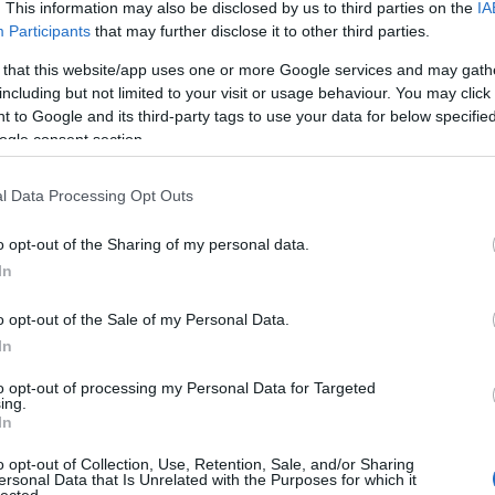
. This information may also be disclosed by us to third parties on the
IA
ztások – és mivel alapvetően alanyi költő vagyok -
Participants
that may further disclose it to other third parties.
rsze nem csak nőknek.
 that this website/app uses one or more Google services and may gath
including but not limited to your visit or usage behaviour. You may click 
ként definiálod magad, vagy azok az érzelmek,
 to Google and its third-party tags to use your data for below specifi
g inkább?
ogle consent section.
 költőnőzést, és nem is szeretem, de alapvetően
udok máshogy írni.. Amikről írok, azok egy nő
l Data Processing Opt Outs
o opt-out of the Sharing of my personal data.
nyvet írsz. Hogy áll most?
In
 Madách most kiírt egy musicalpályázatot. A
ött az ötlet, hogy akkor jelenjen meg könyvben is.
o opt-out of the Sale of my Personal Data.
íme. Egy szörnyű démonról szól, aki beköltözik egy
In
, az alkoholista házmesterbe, a pletykás szomszéd
szereplőbe, akit Orsinak hívnak. Van még benne
to opt-out of processing my Personal Data for Targeted
 pasim. Meg persze van két gyerek, akik megoldják
ing.
In
onyú betegségek, sorvadások, lefogyások, meg egy
ztán minden jóra fordul. Nyilván van egy
o opt-out of Collection, Use, Retention, Sale, and/or Sharing
eni hisz gyerekeknek szól, a szeretet a kulcs. A
ersonal Data that Is Unrelated with the Purposes for which it
lected.