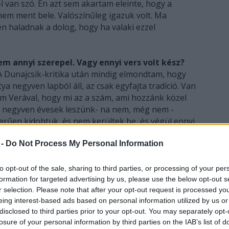
ől van szó. Én azt sem akartam eleinte, hogy a
nem ment bele. Valószínűleg igazuk volt. Ma
len haladnak a dolog, hogy ha valaki ezzel
m annyi szerepel. Vagy ennyi vers volt kész?
A Dunajcsik-kritika után mindig elmondtam, hogy
ya negyven lapból áll, az csak egyfajta tradíció. Van
m Verával, hogy mi az a szám, ami hozzánk közel
n negyven évesek leszünk- na nem, még nem -
zerűen kidobtuk, és nem kerültek be, és végül ennyi
 -
Do Not Process My Personal Information
nem vagy kártyavető típus, aki minden reggel
olja a napját.
to opt-out of the sale, sharing to third parties, or processing of your per
log. Én csak akkor vetek, ha van időm róla
formation for targeted advertising by us, please use the below opt-out s
r selection. Please note that after your opt-out request is processed y
ően el kell gondolkodni. A Verának is mondtam,
eing interest-based ads based on personal information utilized by us or
i, mert rögtön értette, hogy olyan lapokat
disclosed to third parties prior to your opt-out. You may separately opt-
i, amik többértelműek A tarot női változata olyat
losure of your personal information by third parties on the IAB’s list of
l, és nekem ez fontos volt. A verseim egységben