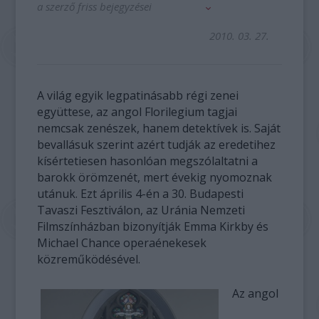
a szerző friss bejegyzései
2010. 03. 27.
A világ egyik legpatinásabb régi zenei
együttese, az angol Florilegium tagjai
nemcsak zenészek, hanem detektívek is. Saját
bevallásuk szerint azért tudják az eredetihez
kísértetiesen hasonlóan megszólaltatni a
barokk örömzenét, mert évekig nyomoznak
utánuk. Ezt április 4-én a 30. Budapesti
Tavaszi Fesztiválon, az Uránia Nemzeti
Filmszínházban bizonyítják Emma Kirkby és
Michael Chance operaénekesek
közreműködésével.
Az angol