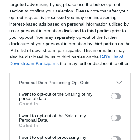
nyomozással, akkor viszonylag jól
targeted advertising by us, please use the below opt-out
körülhatárolható a megfelelő tempó.
section to confirm your selection. Please note that after your
Összességében azt mondhatjuk, hogy
opt-out request is processed you may continue seeing
interest-based ads based on personal information utilized by
valóságos detektívnek kell lenni a barokk
us or personal information disclosed to third parties prior to
zenéhez, hogy az ember fülön csípje a lehető
your opt-out. You may separately opt-out of the further
legjobb előadásmódot."
disclosure of your personal information by third parties on the
IAB’s list of downstream participants. This information may
A Florilegium Vivaldi közkedvelt darabjai
also be disclosed by us to third parties on the
IAB’s List of
mellett Pergolesi műveit tűzi műsorra a
Downstream Participants
that may further disclose it to other
születésének 300. évfordulója alkalmából a
third parties.
30. Budapesti Tavaszi Fesztiválon. Az április
Please note that this website/app uses one or more Google
4-i hangversenyen fellép a világhírű szoprán
Personal Data Processing Opt Outs
services and may gather and store information including but
énekesnő, Emma Kirkby, valamint Michael
not limited to your visit or usage behaviour. You may click to
I want to opt-out of the Sharing of my
Chance brit kontratenor.
personal data.
grant or deny consent to Google and its third-party tags to
Opted In
use your data for below specified purposes in below Google
"Ez a zene pillanatok alatt megérinti a
consent section.
I want to opt-out of the Sale of my
hallgatóságot, mert a belőle áradó öröm
Personal Data.
ragályos. A barokkhoz mindig jó érzés, jó
Opted In
hangulat kapcsolódik, hiszen eredetileg
I want to opt-out of processing my