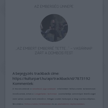
AZ EMBERSÉG ÜNNEPE
„AZ EMBERT EMBERRÉ TETTE…” – VASÁRNAP
ZÁRT A DOMBOS FEST
A bejegyzés trackback címe:
https://kulturpart.hu/api/trackback/id/7873192
Kommentek:
A hozzászólások a
vonatkozó jogszabályok
értelmében felhasználói tartalomnak
minősülnek, értük a
szolgáltatás technikai
üzemeltetője semmilyen felelősséget
nem vállal, azokat nem ellenőrzi. Kifogás esetén forduljon a blog szerkesztőjéhez.
Részletek a
Felhasználási feltételekben
és az
adatvédelmi tájékoztatóban
.