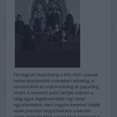
Florilegium repertoárja a XVII-XVIII. századi
kamaradaraboktól a zenekari művekig, a
concertóktól az oratóriumokig és passiókig
terjed. A zenekart azért tartják számon a
világ egyik legelismertebb régi zenei
együtteseként, mert nagyon kevesen tudják
olyan precízen megszólaltatni a barokk
zenét, mint ők. Még a klasszikus zenészek is