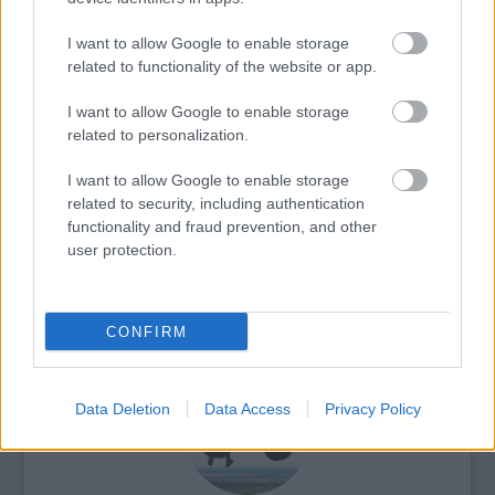
Uránia Nemzeti Filmszínház
I want to allow Google to enable storage
related to functionality of the website or app.
I want to allow Google to enable storage
Zene
Koncertpiac
Budapesti Tavaszi Fesztivál 2010
related to personalization.
I want to allow Google to enable storage
related to security, including authentication
functionality and fraud prevention, and other
user protection.
ELSTARTOLT A MŰVÉSZETEK VÖLGYE
CONFIRM
Data Deletion
Data Access
Privacy Policy