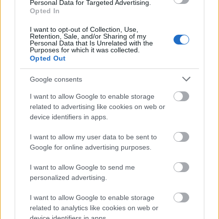
udvari szórakoztatásra készültek a darabok.
Personal Data for Targeted Advertising.
Úgy vélem, ez már akkor is érezhető, ha az
Opted In
ember csak ránéz a hangjegyekre a kottán" -
I want to opt-out of Collection, Use,
tette hozzá Ashley Solomon.
Retention, Sale, and/or Sharing of my
Personal Data that Is Unrelated with the
Purposes for which it was collected.
A Florilegium márt korábban is szerepelt a
Opted Out
Budapesti Tavaszi Fesztiválon, és azonnal
elfogadták az újabb meghívást. "Nagyjából
Google consents
öt-hat éve koncerteztünk önöknél Haydn
I want to allow Google to enable storage
műveivel, és kiválóan éreztük magunkat -
related to advertising like cookies on web or
mondta a művészeti vezető. - Az emberek
device identifiers in apps.
hihetetlenül lelkesek és barátságosak voltak.
Magyarországnak fantasztikus kulturális
I want to allow my user data to be sent to
öröksége van, ezért nagy örömmel és
Google for online advertising purposes.
izgalommal készülünk a visszatérésre."
I want to allow Google to send me
personalized advertising.
Emma Kirkby, Michael Chance és a
I want to allow Google to enable storage
Florilegium
related to analytics like cookies on web or
2010. április 4. 19:30
device identifiers in apps.