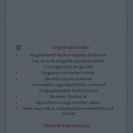
Legolvasottabb
Megdöbbentő fotók a néptelen fővárosról
Top 10: ezek a legjobb szerelmes filmek
A 10 legütősebb drogos film
Megjöttek a meztelen hősnők
Meztelenség és anatómia
A forradalom egy holland fotós szemével
A legizgalmasabb fotók 2015-ből
Meztelen fővárosiak
Készülőben a nagy meztelen album
Nézd meg a 48-as szabadságharc hőseiről készült
fotókat!
Hírlevél feliratkozás