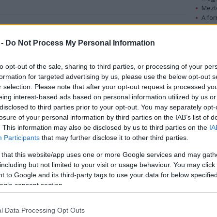
Mezt
A fo
A leg
rvezet belső órája kieshet a ritmusból, ami
Mezt
 -
Do Not Process My Personal Information
 illetve fáradtsághoz vezethet - de nem
Kész
Nézd
készü
to opt-out of the sale, sharing to third parties, or processing of your per
formation for targeted advertising by us, please use the below opt-out s
Horst-Werner Korf, a Frankfurti Egyetem
Hírle
r selection. Please note that after your opt-out request is processed y
professzora szerint az emberek az órák átállítását
eing interest-based ads based on personal information utilized by us or
az alvás és ébrenlét egyéni ciklusának -
disclosed to third parties prior to your opt-out. You may separately opt-
kronotípusuknak - megfelelően
losure of your personal information by third parties on the IAB’s list of
különbözőképpen élik meg. Kifejtette, hogy az
. This information may also be disclosed by us to third parties on the
IA
időátállítás előidézheti a koncentrációképesség
Participants
that may further disclose it to other third parties.
zavarait, reggelente pedig fokozott álmosságot
 that this website/app uses one or more Google services and may gath
okozhat. Egyes felmérések kimutatták, hogy az
including but not limited to your visit or usage behaviour. You may click 
alában megsokszorozódik a közlekedési balesetek
 to Google and its third-party tags to use your data for below specifi
egetatív zavarokhoz vezethetnek, például a pulzus
ogle consent section.
l Data Processing Opt Outs
y, mivel befolyásolják a külvilágból érkező