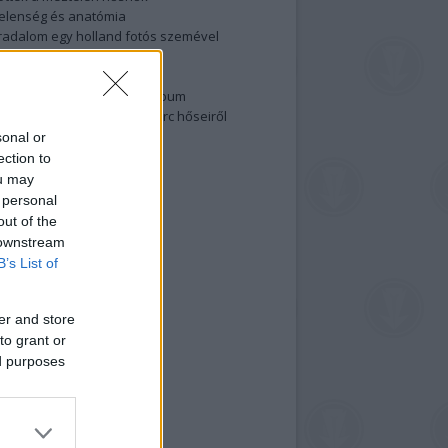
elenség és anatómia
rradalom egy holland fotós szemével
izgalmasabb fotók 2015-ből
elen fővárosiak
ülőben a nagy meztelen album
 meg a 48-as szabadságharc hőseiről
lt fotókat!
sonal or
ection to
vél feliratkozás
ou may
 personal
out of the
 downstream
B’s List of
er and store
to grant or
ed purposes