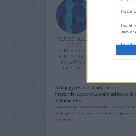
I want 
I want t
web or d
FELFELÉ HULLÓ
ESŐ ÉS
I want t
XENOBOTOK –
or app.
KÜLÖNLEGES
KIÁLLÍTÁS A
I want t
LAM-BAN
I want t
authenti
A bejegyzés trackback címe:
https://kulturpart.hu/api/trackback/id
Kommentek:
A hozzászólások a
vonatkozó jogszabályok
értelmében felhas
felelősséget nem vállal, azokat nem ellenőrzi. Kifogás esetén 
tájékoztatóban
.