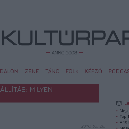
ODALOM
ZENE
TÁNC
FOLK
KÉPZŐ
PODCA
LLÍTÁS: MILYEN
L
Megd
Top 1
A 10 
2010. 03. 28.
Megj