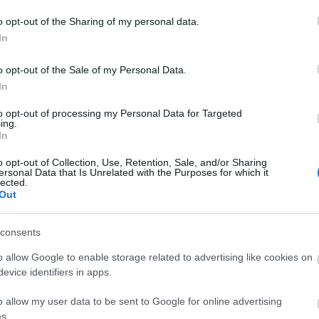
a sötétség és világosság napi váltakozása: az
o opt-out of the Sharing of my personal data.
plálja be" a belső órába. Az alapkutatásokból már
In
k testfunkció működésére kihat: nemcsak az alvás-
rációs képességet, hanem a máj anyagcseréjét, a
o opt-out of the Sale of my Personal Data.
ékletet és valószínűleg a sejtosztódást, a
In
to opt-out of processing my Personal Data for Targeted
ing.
talában hamar hozzászokik az órák átállítása miatti
In
ány nap, ám szélsőséges esetekben akár két-három
o opt-out of Collection, Use, Retention, Sale, and/or Sharing
ersonal Data that Is Unrelated with the Purposes for which it
lected.
Out
consents
o allow Google to enable storage related to advertising like cookies on
evice identifiers in apps.
o allow my user data to be sent to Google for online advertising
s.