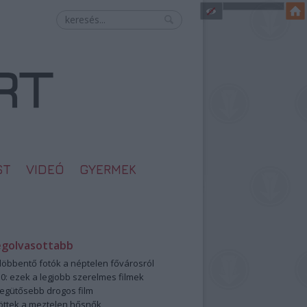
ST
VIDEÓ
GYERMEK
egolvasottabb
öbbentő fotók a néptelen fővárosról
0: ezek a legjobb szerelmes filmek
legütősebb drogos film
öttek a meztelen hősnők