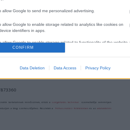
to allow Google to send me personalized advertising.
o allow Google to enable storage related to analytics like cookies on
evice identifiers in apps.
o allow Google to enable storage related to functionality of the website
CONFIRM
o allow Google to enable storage related to personalization.
Data Deletion
Data Access
Privacy Policy
o allow Google to enable storage related to security, including
cation functionality and fraud prevention, and other user protection.
/7873360
ználói tartalomnak minősülnek, értük a
szolgáltatás technikai
üzemeltetője semmilyen
forduljon a blog szerkesztőjéhez. Részletek a
Felhasználási feltételekben
és az
adatvédelmi