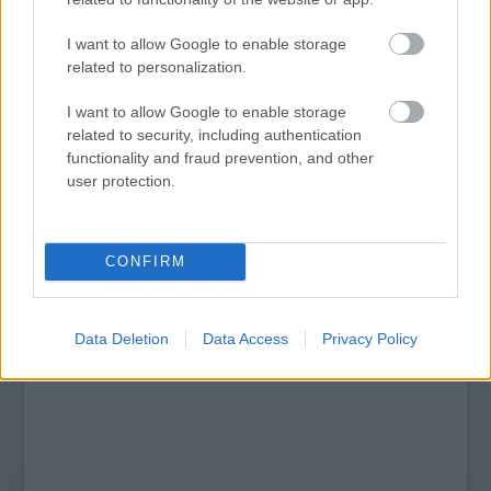
I want to allow Google to enable storage
related to personalization.
AZ EMBERSÉG ÜNNEPE
I want to allow Google to enable storage
related to security, including authentication
functionality and fraud prevention, and other
user protection.
A bejegyzés trackback címe:
https://kulturpart.hu/api/trackback/id/7873470
Kommentek:
CONFIRM
A hozzászólások a
vonatkozó jogszabályok
értelmében felhasználói tartalomnak
minősülnek, értük a
szolgáltatás technikai
üzemeltetője semmilyen felelősséget
nem vállal, azokat nem ellenőrzi. Kifogás esetén forduljon a blog szerkesztőjéhez.
Data Deletion
Data Access
Privacy Policy
Részletek a
Felhasználási feltételekben
és az
adatvédelmi tájékoztatóban
.