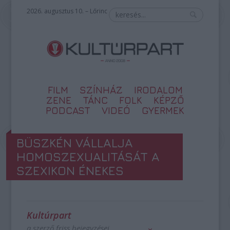
2026. augusztus 10. – Lőrinc
FILM
SZÍNHÁZ
IRODALOM
ZENE
TÁNC
FOLK
KÉPZŐ
PODCAST
VIDEÓ
GYERMEK
BÜSZKÉN VÁLLALJA
HOMOSZEXUALITÁSÁT A
SZEXIKON ÉNEKES
Kultúrpart
a szerző friss bejegyzései