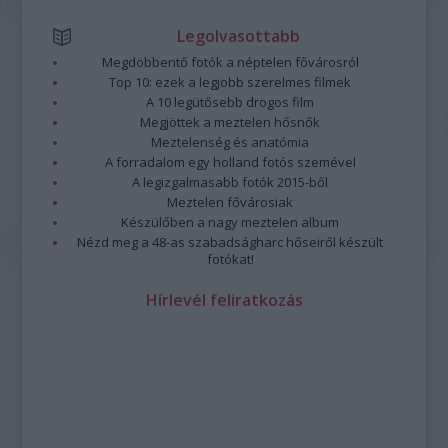
Legolvasottabb
Megdöbbentő fotók a néptelen fővárosról
Top 10: ezek a legjobb szerelmes filmek
A 10 legütősebb drogos film
Megjöttek a meztelen hősnők
Meztelenség és anatómia
A forradalom egy holland fotós szemével
A legizgalmasabb fotók 2015-ből
Meztelen fővárosiak
Készülőben a nagy meztelen album
Nézd meg a 48-as szabadságharc hőseiről készült
fotókat!
Hírlevél feliratkozás