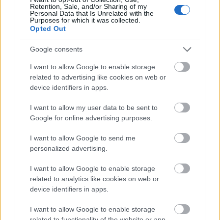
Retention, Sale, and/or Sharing of my
Personal Data that Is Unrelated with the
Purposes for which it was collected.
Opted Out
Google consents
I want to allow Google to enable storage
related to advertising like cookies on web or
JJ MEGNYERTE AZ EUROVÍZIÓS DALFESZTIVÁLT,
MELYBEN A BUDAPEST SCORING ORCHESTRA IS
device identifiers in apps.
KÖZREMŰKÖDÖTT
I want to allow my user data to be sent to
Google for online advertising purposes.
I want to allow Google to send me
personalized advertising.
I want to allow Google to enable storage
related to analytics like cookies on web or
ELSTARTOLT A MŰVÉSZETEK VÖLGYE
device identifiers in apps.
I want to allow Google to enable storage
related to functionality of the website or app.