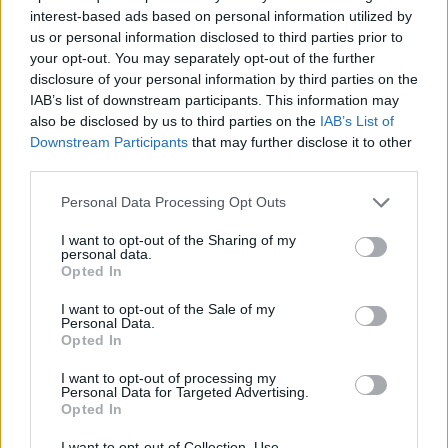
interest-based ads based on personal information utilized by
us or personal information disclosed to third parties prior to
your opt-out. You may separately opt-out of the further
disclosure of your personal information by third parties on the
IAB’s list of downstream participants. This information may
also be disclosed by us to third parties on the
IAB’s List of
Downstream Participants
that may further disclose it to other
Az 1971-ben született Martin a latin pop
third parties.
műfajának egyik leghíresebb képviselője,
Please note that this website/app uses one or more Google
nevéhez olyan slágerek fűződnek mint a
Livin'
Personal Data Processing Opt Outs
services and may gather and store information including but
la Vida Loca
. Eladott lemezeinek száma
not limited to your visit or usage behaviour. You may click to
I want to opt-out of the Sharing of my
meghaladja a 60 milliót.
personal data.
grant or deny consent to Google and its third-party tags to
Opted In
use your data for below specified purposes in below Google
Az énekesnek 2008-ban béranyától születtek
consent section.
I want to opt-out of the Sale of my
ikerfiai.
Personal Data.
Opted In
I want to opt-out of processing my
Personal Data for Targeted Advertising.
Opted In
Zene
Média
Pop
I want to opt-out of Collection, Use,