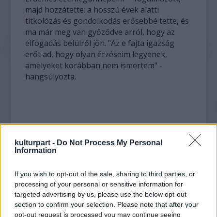
majd hozzátette: a hosszú évek alatti
titkolózás és gondolkodás erősebbé tette, és
ma már meg van győződve arról, hogy az
elfogadás belülről jön. "Az e fajta igazság
erőt ad, hogy olyan érzéseim legyenek,
amelyeket korábban nem ismertem" -
hangsúlyozta.
kulturpart -
Do Not Process My Personal
Information
If you wish to opt-out of the sale, sharing to third parties, or
processing of your personal or sensitive information for
targeted advertising by us, please use the below opt-out
section to confirm your selection. Please note that after your
opt-out request is processed you may continue seeing