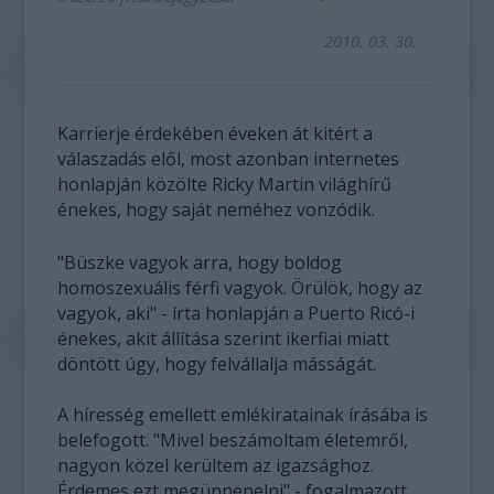
2010. 03. 30.
Karrierje érdekében éveken át kitért a
válaszadás elől, most azonban internetes
honlapján közölte Ricky Martin világhírű
énekes, hogy saját neméhez vonzódik.
"Büszke vagyok arra, hogy boldog
homoszexuális férfi vagyok. Örülök, hogy az
vagyok, aki" - írta honlapján a Puerto Ricó-i
énekes, akit állítása szerint ikerfiai miatt
döntött úgy, hogy felvállalja másságát.
A híresség emellett emlékiratainak írásába is
belefogott. "Mivel beszámoltam életemről,
nagyon közel kerültem az igazsághoz.
Érdemes ezt megünnepelni" - fogalmazott,