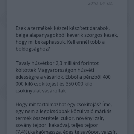
2010. 04. 02.
Ezek a termékek kézzel készített darabok,
belga alapanyagokból keverik szorgos kezek,
hogy mi bekaphassuk. Kell ennél több a
boldogsághoz?
Tavaly húsvétkor 2,3 milliárd forintot
költöttek Magyarországon húsvéti
édességre a vásárlók. Ebből a pénzből 400
000 kiló csokitojást és 350 000 kiló
csokinyulat vásároltak
Hogy mit tartalmazhat egy csokitojás? Íme,
egy nem a legolcsóbbak közül való márkás
termék összetétele: cukor, növényi zsír,
sovány tejpor, kakaóvaj, teljes tejpor
(7,4%),kakaómassza, édes tejsavópor, vajzsír,