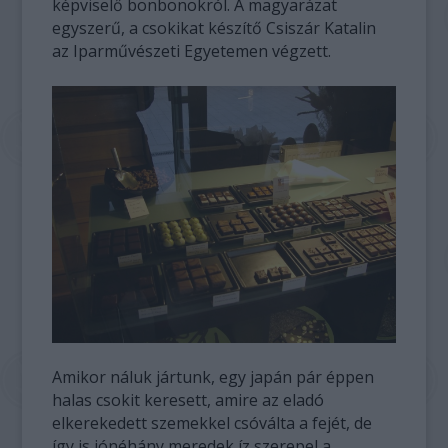
képviselő bonbonokról. A magyarázat
egyszerű, a csokikat készítő Csiszár Katalin
az Iparművészeti Egyetemen végzett.
Amikor náluk jártunk, egy japán pár éppen
halas csokit keresett, amire az eladó
elkerekedett szemekkel csóválta a fejét, de
így is jónéhány meredek íz szerepel a