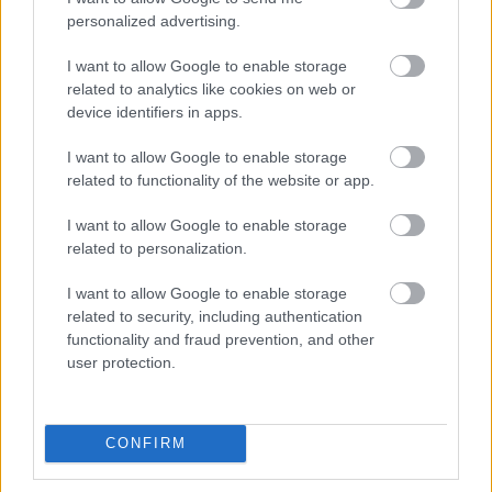
az otthoni csokikészítéshez lehet beszerezni
personalized advertising.
a hozzávalókat: például kakaóvajat, színes
csokikat, bonbonformákat és süthető
I want to allow Google to enable storage
csokicseppeket, amik nem sülnek szét a
related to analytics like cookies on web or
muffinban. Ha a húsvét részeként családépítő
device identifiers in apps.
közös sütés-főzést terveznénk, itt érdemes
I want to allow Google to enable storage
keresgélni.
related to functionality of the website or app.
Nem bírtam ellenállni az ál-tükörtojásnak,
I want to allow Google to enable storage
ezért hagytam magam megvesztegetni. Bár a
related to personalization.
fehér csokit kissé lenézve szemléltem
világéletemben, az aszalt barack tökéletes
I want to allow Google to enable storage
ízkompozíciót alkot a lágyan olvadó
related to security, including authentication
fehérséggel. A locsólóknak szánt, bronzszínű
functionality and fraud prevention, and other
pöttyökkel dekorált féltojásba beleharapva
user protection.
pedig lágy krém omlott el a nyelvemen. A
kissé alkoholos krém nagyszerűen kiegészíti
a keserű csoki tán sosemvolt édességét. A
CONFIRM
HÉV-en hazafelé még előkaptam egy márkás
csokinyulat, és ahogy összetörtem a füleit,