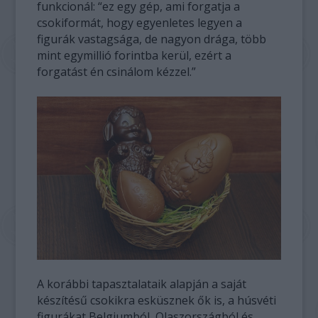
funkcionál: “ez egy gép, ami forgatja a
csokiformát, hogy egyenletes legyen a
figurák vastagsága, de nagyon drága, több
mint egymillió forintba kerül, ezért a
forgatást én csinálom kézzel.”
A korábbi tapasztalataik alapján a saját
készítésű csokikra esküsznek ők is, a húsvéti
figurákat Belgiumból, Olaszországból és