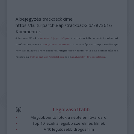
A bejegyzés trackback címe:
https://kulturpart.hu/api/trackback/id/7873616
Kommentek:
A hozzászólások a
vonatkozó jogszabályok
értelmében felhasználói tartalomnak
minősülnek, értük a
szolgáltatás technikai
üzemeltetője semmilyen felelősséget
nem vállal, azokat nem ellenőrzi. Kifogás esetén forduljon a blog szerkesztőjéhez.
Részletek a
Felhasználási feltételekben
és az
adatvédelmi tájékoztatóban
.
Legolvasottabb
Megdöbbentő fotók a néptelen fővárosról
Top 10: ezek a legjobb szerelmes filmek
A 10 legütősebb drogos film