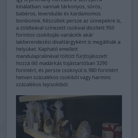
kínálatban: vannak tárkonyos, sörös,
babéros, levendulás és kardamomos
bonbonok. Készültek persze az ünnepekre is,
a zöldteával színezett csokival díszített 950
forintos csokitojás-variációk akár
lakberendezési divattárgyként is megállnák a
helyüket. Kapható emellett
mandulapralinéval töltött fürjtojásszett
hozzá illő madárkás tojástartóban 3290
forintért, és persze csoknyúl is 980 forintért
hetven százalékos csokiból vagy harminc
százalékos tejcsokiból.