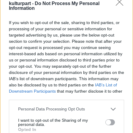
kulturpart -
Do Not Process My Personal
Information
If you wish to opt-out of the sale, sharing to third parties, or
processing of your personal or sensitive information for
targeted advertising by us, please use the below opt-out
section to confirm your selection. Please note that after your
opt-out request is processed you may continue seeing
interest-based ads based on personal information utilized by
Árulnak pálinkával töltött locsolótojást is,
us or personal information disclosed to third parties prior to
aminek darabja háromszáz forint, és
your opt-out. You may separately opt-out of the further
természetes anyagokkal, spenótporral és
disclosure of your personal information by third parties on the
céklaporral színezik. A marcipántojás kilóját
IAB’s list of downstream participants. This information may
ötezer forintért adják, és náluk is kapható a
also be disclosed by us to third parties on the
IAB’s List of
tulipánmintás hímestojás, ami a szezon
Downstream Participants
that may further disclose it to other
divatjának megfelelően az anyagában mintás.
third parties.
Ahogy az üzletben kapható csokik kilencven
Please note that this website/app uses one or more Google
Personal Data Processing Opt Outs
százaléka, ezek is mind saját gyártásúak, és
services and may gather and store information including but
tartanak még néhány világmárkát is, illetve a
not limited to your visit or usage behaviour. You may click to
I want to opt-out of the Sharing of my
Bakos Marcipántól hatalmas csokinyuszikat.
personal data.
grant or deny consent to Google and its third-party tags to
Opted In
A saját bonbonjaik árban mindenképpen
use your data for below specified purposes in below Google