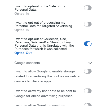
verik a Rózsavölgyi Csokoládét, náluk a
consent section.
I want to opt-out of the Sale of my
hatdarabos díszdoboz 1050 forint, és ők is
Personal Data.
Opted In
készíteni söröset. A csilis trüffelük fenséges,
úgy olvad az ember szájában, hogy azt nem
I want to opt-out of processing my
lehet nyögdécselés nélkül megállni.
Personal Data for Targeted Advertising.
Opted In
I want to opt-out of Collection, Use,
Retention, Sale, and/or Sharing of my
Personal Data that Is Unrelated with the
Purposes for which it was collected.
Opted Out
Google consents
I want to allow Google to enable storage
related to advertising like cookies on web or
device identifiers in apps.
I want to allow my user data to be sent to
Google for online advertising purposes.
A bolt különlegessége a gasztrosarok, ahol
I want to allow Google to send me