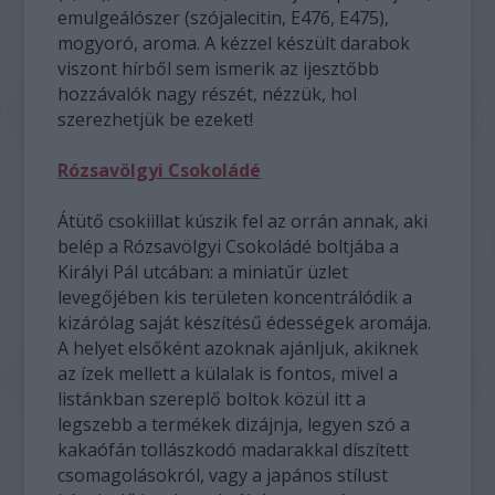
emulgeálószer (szójalecitin, E476, E475),
mogyoró, aroma. A kézzel készült darabok
viszont hírből sem ismerik az ijesztőbb
hozzávalók nagy részét, nézzük, hol
szerezhetjük be ezeket!
Rózsavölgyi Csokoládé
Átütő csokiillat kúszik fel az orrán annak, aki
belép a Rózsavölgyi Csokoládé boltjába a
Királyi Pál utcában: a miniatűr üzlet
levegőjében kis területen koncentrálódik a
kizárólag saját készítésű édességek aromája.
A helyet elsőként azoknak ajánljuk, akiknek
az ízek mellett a külalak is fontos, mivel a
listánkban szereplő boltok közül itt a
legszebb a termékek dizájnja, legyen szó a
kakaófán tollászkodó madarakkal díszített
csomagolásokról, vagy a japános stílust