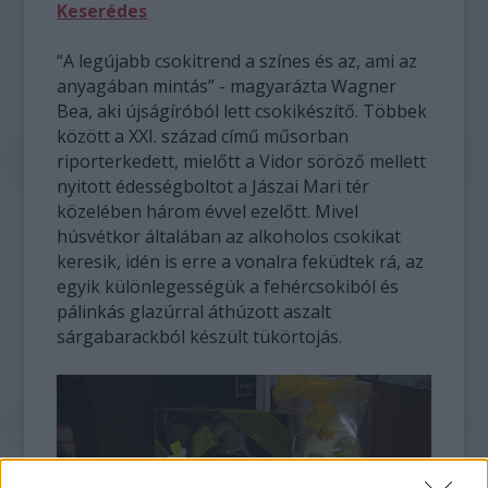
Keserédes
“A legújabb csokitrend a színes és az, ami az
anyagában mintás” - magyarázta Wagner
Bea, aki újságíróból lett csokikészítő. Többek
között a XXI. század című műsorban
riporterkedett, mielőtt a Vidor söröző mellett
nyitott édességboltot a Jászai Mari tér
közelében három évvel ezelőtt. Mivel
húsvétkor általában az alkoholos csokikat
keresik, idén is erre a vonalra feküdtek rá, az
egyik különlegességük a fehércsokiból és
pálinkás glazúrral áthúzott aszalt
sárgabarackból készült tükörtojás.