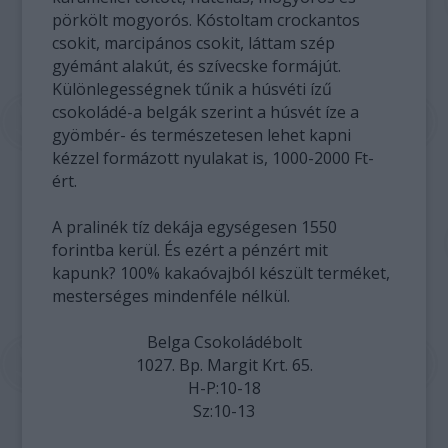
pörkölt mogyorós. Kóstoltam crockantos
csokit, marcipános csokit, láttam szép
gyémánt alakút, és szívecske formájút.
Különlegességnek tűnik a húsvéti ízű
csokoládé-a belgák szerint a húsvét íze a
gyömbér- és természetesen lehet kapni
kézzel formázott nyulakat is, 1000-2000 Ft-
ért.
A pralinék tíz dekája egységesen 1550
forintba kerül. És ezért a pénzért mit
kapunk? 100% kakaóvajból készült terméket,
mesterséges mindenféle nélkül.
Belga Csokoládébolt
1027. Bp. Margit Krt. 65.
H-P:10-18
Sz:10-13