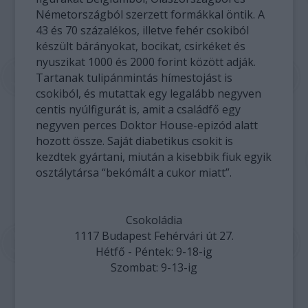
Németországból szerzett formákkal öntik. A
43 és 70 százalékos, illetve fehér csokiból
készült bárányokat, bocikat, csirkéket és
nyuszikat 1000 és 2000 forint között adják.
Tartanak tulipánmintás hímestojást is
csokiból, és mutattak egy legalább negyven
centis nyúlfigurát is, amit a családfő egy
negyven perces Doktor House-epizód alatt
hozott össze. Saját diabetikus csokit is
kezdtek gyártani, miután a kisebbik fiuk egyik
osztálytársa “bekómált a cukor miatt”.
Csokoládia
1117 Budapest Fehérvári út 27.
Hétfő - Péntek: 9-18-ig
Szombat: 9-13-ig