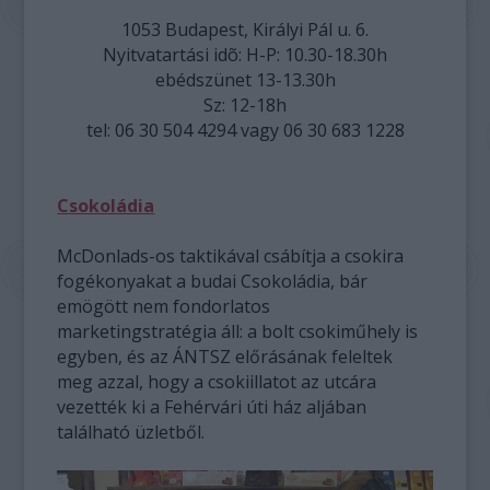
1053 Budapest, Királyi Pál u. 6.
Nyitvatartási idõ: H-P: 10.30-18.30h
ebédszünet 13-13.30h
Sz: 12-18h
tel: 06 30 504 4294 vagy 06 30 683 1228
Csokoládia
McDonlads-os taktikával csábítja a csokira
fogékonyakat a budai Csokoládia, bár
emögött nem fondorlatos
marketingstratégia áll: a bolt csokiműhely is
egyben, és az ÁNTSZ előrásának feleltek
meg azzal, hogy a csokiillatot az utcára
vezették ki a Fehérvári úti ház aljában
található üzletből.