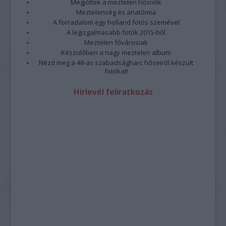
Megjöttek a meztelen hősnők
Meztelenség és anatómia
A forradalom egy holland fotós szemével
A legizgalmasabb fotók 2015-ből
Meztelen fővárosiak
Készülőben a nagy meztelen album
Nézd meg a 48-as szabadságharc hőseiről készült
fotókat!
Hírlevél feliratkozás