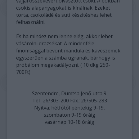
vajjal összekevert olvasztott csoki. A boltban
csokis alapanyagokat is kínálnak. Ezeket
torta, csokoládé és süti készítéshez lehet
felhasználni.
És ha mindez nem lenne elég, akkor lehet
vásárolni drazsékat. A mindenféle
finomsággal bevont mandula és kávészemek
egyszerűen a számba ugranak, bárhogy is
próbálom megakadályozni. ( 10 dkg 250-
700Ft)
Szentendre, Dumtsa Jenő utca 9.
Tel.: 26/303-200 Fax.: 26/505-283
Nyitva: hétfőtől péntekig 9-19,
szombaton 9-19 óráig
vasárnap 10-18 óráig