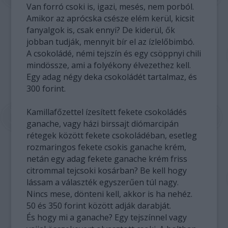
Van forró csoki is, igazi, mesés, nem porból.
Amikor az aprócska csésze elém kerül, kicsit
fanyalgok is, csak ennyi? De kiderül, ők
jobban tudják, mennyit bír el az ízlelőbimbó.
A csokoládé, némi tejszín és egy csöppnyi chili
mindössze, ami a folyékony élvezethez kell.
Egy adag négy deka csokoládét tartalmaz, és
300 forint.
Kamillafőzettel ízesített fekete csokoládés
ganache, vagy házi birssajt diómarcipán
rétegek között fekete csokoládéban, esetleg
rozmaringos fekete csokis ganache krém,
netán egy adag fekete ganache krém friss
citrommal tejcsoki kosárban? Be kell hogy
lássam a választék egyszerűen túl nagy.
Nincs mese, dönteni kell, akkor is ha nehéz.
50 és 350 forint között adják darabját.
És hogy mi a ganache? Egy tejszínnel vagy