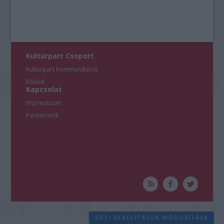
Kultúrpart Csoport
Kultúrpart Kommunikáció
Rólunk
Kapcsolat
Impresszum
Partnereink
SÜTI BEÁLLÍTÁSOK MÓDOSÍTÁSA