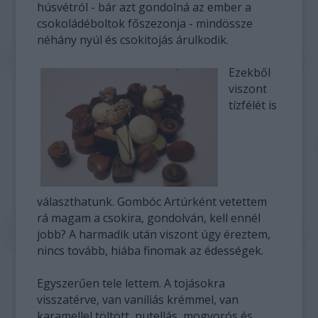
húsvétról - bár azt gondolná az ember a
csokoládéboltok főszezonja - mindössze
néhány nyúl és csokitojás árulkodik.
Ezekből
viszont
tízfélét is
választhatunk. Gombóc Artúrként vetettem
rá magam a csokira, gondolván, kell ennél
jobb? A harmadik után viszont úgy éreztem,
nincs tovább, hiába finomak az édességek.
Egyszerűen tele lettem. A tojásokra
visszatérve, van vaníliás krémmel, van
karamellel töltött, nutellás, mogyorós és