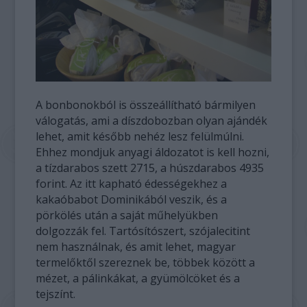
A bonbonokból is összeállítható bármilyen
válogatás, ami a díszdobozban olyan ajándék
lehet, amit később nehéz lesz felülmúlni.
Ehhez mondjuk anyagi áldozatot is kell hozni,
a tízdarabos szett 2715, a húszdarabos 4935
forint. Az itt kapható édességekhez a
kakaóbabot Dominikából veszik, és a
pörkölés után a saját műhelyükben
dolgozzák fel. Tartósítószert, szójalecitint
nem használnak, és amit lehet, magyar
termelőktől szereznek be, többek között a
mézet, a pálinkákat, a gyümölcöket és a
tejszínt.