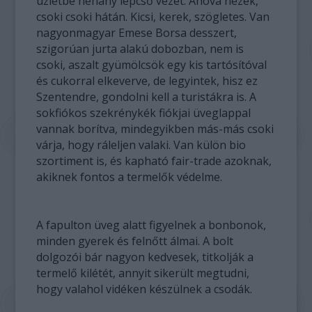
üzletbe néhány lépcső vezet. Ahová nézek,
csoki csoki hátán. Kicsi, kerek, szögletes. Van
nagyonmagyar Emese Borsa desszert,
szigorúan jurta alakú dobozban, nem is
csoki, aszalt gyümölcsök egy kis tartósítóval
és cukorral elkeverve, de legyintek, hisz ez
Szentendre, gondolni kell a turistákra is. A
sokfiókos szekrénykék fiókjai üveglappal
vannak borítva, mindegyikben más-más csoki
várja, hogy ráleljen valaki. Van külön bio
szortiment is, és kapható fair-trade azoknak,
akiknek fontos a termelők védelme.
A fapulton üveg alatt figyelnek a bonbonok,
minden gyerek és felnőtt álmai. A bolt
dolgozói bár nagyon kedvesek, titkolják a
termelő kilétét, annyit sikerült megtudni,
hogy valahol vidéken készülnek a csodák.